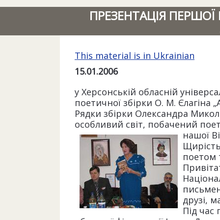
ПРЕЗЕНТАЦІЯ ПЕРШОЇ 
This material is in Ukrainian
15.01.2006
у Херсонській обласній універса
поетичної збірки О. М. Єлагіна „А
Рядки збірки Олександра Микола
особливий світ, побачений поето
нашої В
Щирість
поетом 
Привіта
Націона
письменн
друзі, м
Під час 