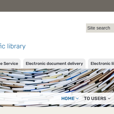
l
ic library
ce Service
Electronic document delivery
Electronic l
HOME
TO USERS