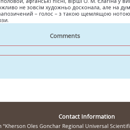
оловой, афганські пісні, вірші О. М. Єлагіна у в
жливо не зовсім художньо досконала, але на думк
езапозичений – голос – з такою щемлящою нотою 
ози.
Comments
Contact Information
n "Kherson Oles Gonchar Regional Universal Scientif