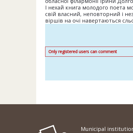
обласної філармонії Ірини Долгоп
І нехай книга молодого поета мо
свій власний, неповторний і н
віршів на очі навертаються сль
Only registered users can comment
Municipal institutio