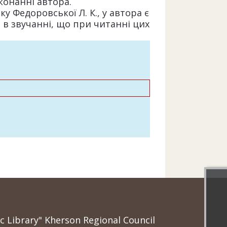
иконанні автора.
у Федоровської Л. К., у автора є
в звучанні, що при читанні цих
ic Library" Kherson Regional Council