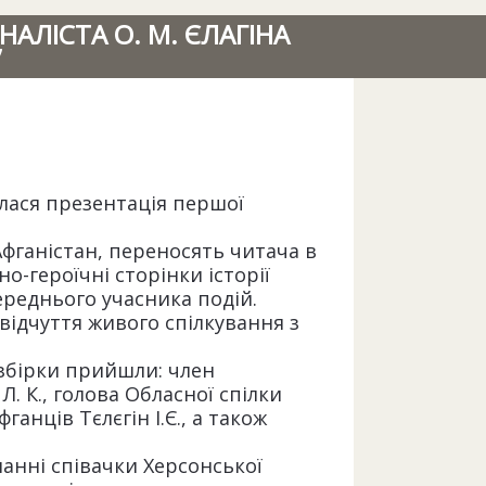
АЛІСТА О. М. ЄЛАГІНА
”
улася презентація першої
фганістан, переносять читача в
о-героїчні сторінки історії
ереднього учасника подій.
відчуття живого спілкування з
 збірки прийшли: член
. К., голова Обласної спілки
ганців Тєлєгін І.Є., а також
нанні співачки Херсонської