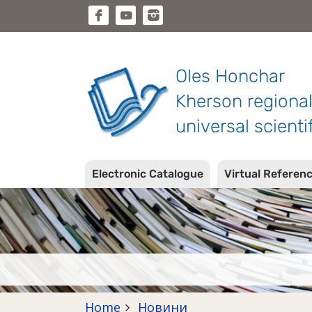
Oles Honchar
Kherson regiona
universal scientif
Electronic Catalogue
Virtual Referen
Home
Новини