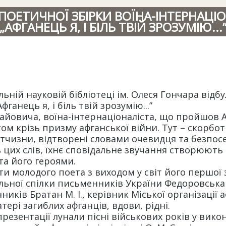
ПОЕТИЧНОЇ ЗБІРКИ ВОЇНА-ІНТЕРНАЦІОН
„АФГАНЕЦЬ Я, І БІЛЬ ТВІЙ ЗРОЗУМІЮ...
льній науковій бібліотеці ім. Олеся Гончара відб
фганець я, і біль твій зрозумію...”
йовича, воїна-інтернаціоналіста, що пройшов А
м крізь призму афганської війни. Тут – скорботн
ітчизни, відтворені словами очевидця та безпос
 цих слів, їхнє сповідальне звучання створюють 
та його героями.
ти молодого поета з виходом у світ його першої
льної спілки письменників України Федоровська Л
иків Братан М. І., керівник Міської організації аф
атері загиблих афганців, вдови, рідні.
презентації лунали пісні військових років у вико