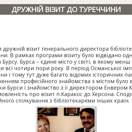
ДРУЖНІЙ ВІЗИТ ДО ТУРЕЧЧИНИ
ся дружній візит генерального директора бібліоте
ини.
В рамках програми візиту було відвідано од
Бурсу. Бурса – єдине місто у світі, в якому мен
и всі чотири пори року. В період Османської імп
и і тому тут дуже багато відомих історичних пам
енням професійного знайомства з містом було в
ки Бурси і знайомство з її директором Енвером К
овленість про візит п.Каракос до Херсона. Споді
ого спілкування з бібліотекарями інших країн.