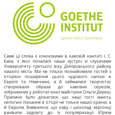
Саме ці слова є ключовими в кавовій кантаті І. С.
Баха, з якої почалася наша зустріч зі слухачами
Університету третього віку Дніпровського району
нашого міста. Ми не тільки познайомили гостей з
історією поширення цього чудового напою в
Європі та Німеччині, а й займалися творчістю:
створювали образи до кавових сервізів,
зображених у роботах юної майстрині Ольги Дереш.
Приємно було дізнатися, що наші гості мають
непогані пізнання в історії не тільки нашої країни, а
й Європи. Виявилося, що каву і шоколад херсонці
вживали задовго до їх популяризації Юрієм