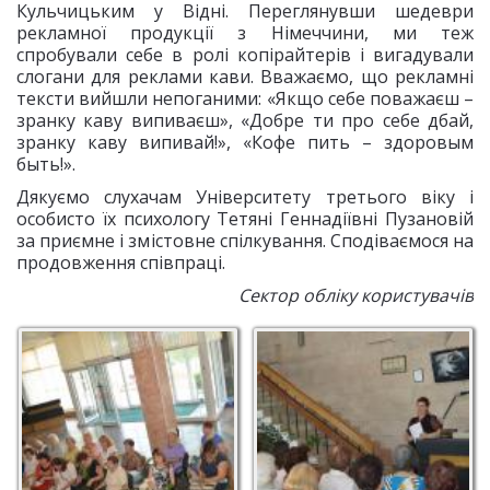
Кульчицьким у Відні. Переглянувши шедеври
рекламної продукції з Німеччини, ми теж
спробували себе в ролі копірайтерів і вигадували
слогани для реклами кави. Вважаємо, що рекламні
тексти вийшли непоганими: «Якщо себе поважаєш –
зранку каву випиваєш», «Добре ти про себе дбай,
зранку каву випивай!», «Кофе пить – здоровым
быть!».
Дякуємо слухачам Університету третього віку і
особисто їх психологу Тетяні Геннадіївні Пузановій
за приємне і змістовне спілкування. Сподіваємося на
продовження співпраці.
Сектор обліку користувачів