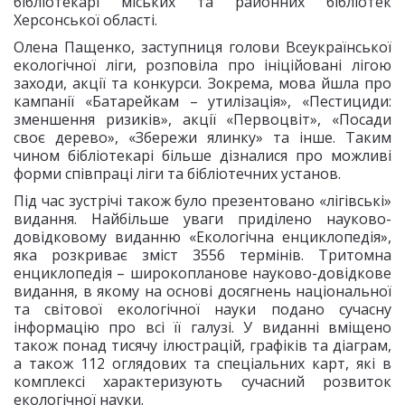
бібліотекарі міських та районних бібліотек
Херсонської області.
Олена Пащенко, заступниця голови Всеукраїнської
екологічної ліги, розповіла про ініційовані лігою
заходи, акції та конкурси. Зокрема, мова йшла про
кампанії «Батарейкам – утилізація», «Пестициди:
зменшення ризиків», акції «Первоцвіт», «Посади
своє дерево», «Збережи ялинку» та інше. Таким
чином бібліотекарі більше дізналися про можливі
форми співпраці ліги та бібліотечних установ.
Під час зустрічі також було презентовано «лігівські»
видання. Найбільше уваги приділено науково-
довідковому виданню «Екологічна енциклопедія»,
яка розкриває зміст 3556 термінів. Тритомна
енциклопедія – широкопланове науково-довідкове
видання, в якому на основі досягнень національної
та світової екологічної науки подано сучасну
інформацію про всі її галузі. У виданні вміщено
також понад тисячу ілюстрацій, графіків та діаграм,
а також 112 оглядових та спеціальних карт, які в
комплексі характеризують сучасний розвиток
екологічної науки.