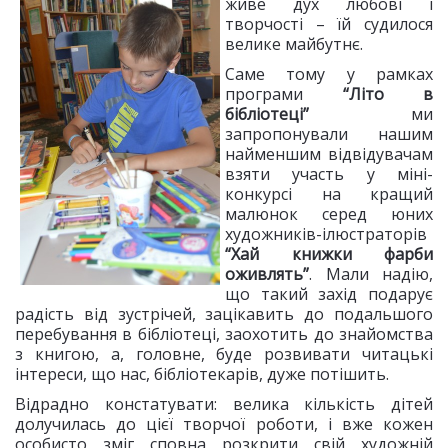
живе дух любові і
творчості – їй судилося
велике майбутнє.
Саме тому у рамках
програми
“Літо в
бібліотеці”
ми
запропонували нашим
найменшим відвідувачам
взяти участь у міні-
конкурсі на кращий
малюнок серед юних
художників-ілюстраторів
“Хай книжки фарби
оживлять”
. Мали надію,
що такий захід подарує
радість від зустрічей, зацікавить до подальшого
перебування в бібліотеці, заохотить до знайомства
з книгою, а, головне, буде розвивати читацькі
інтереси, що нас, бібліотекарів, дуже потішить.
Відрадно констатувати: велика кількість дітей
долучилась до цієї творчої роботи, і вже кожен
особисто зміг сповна розкрити свій художній