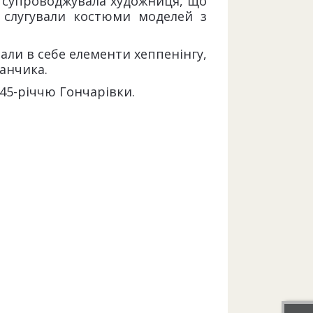
 Їх супроводжувала художниця, що
и слугували костюми моделей з
чали в себе елементи хеппенінгу,
данчика.
45-річчю Гончарівки.