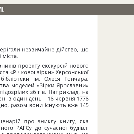
!
ерігали незвичайне дійство, що
 міста.
вників проекту екскурсій нового
та «Річкової зірки» Херсонської
 бібліотеки ім. Олеся Гончара,
ства моделей «Зірки Ярославни»
підозрілих збігів. Наприклад, на
ені в один день – 18 червня 1778
ідно, разом вони існують вже 145
ценарій про зниклу книгу, яка
ного РАГСу до сучасної будівлі