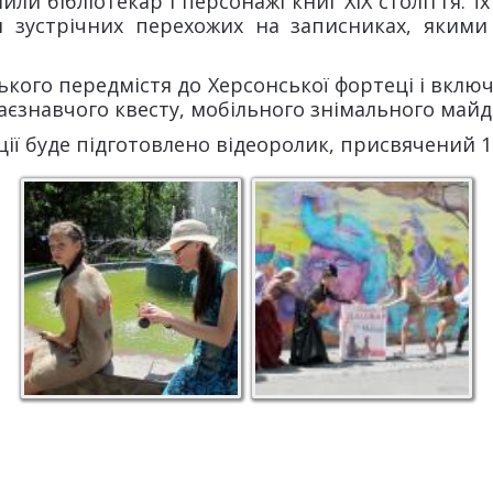
или бібліотекар і персонажі книг ХIX століття.
я зустрічних перехожих на записниках, яким
цького передмістя до Херсонської фортеці і вклю
краєзнавчого квесту, мобільного знімального май
ї буде підготовлено відеоролик, присвячений 1