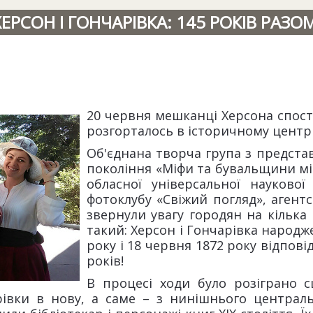
ХЕРСОН І ГОНЧАРІВКА: 145 РОКІВ РАЗОМ
20 червня мешканці Херсона спост
розгорталось в історичному центрі
Об'єднана творча група з предста
покоління «Міфи та бувальщини міс
обласної універсальної наукової
фотоклубу «Свіжий погляд», агент
звернули увагу городян на кілька 
такий: Херсон і Гончарівка народж
року і 18 червня 1872 року відпов
років!
В процесі ходи було розіграно с
арівки в нову, а саме – з нинішнього централь