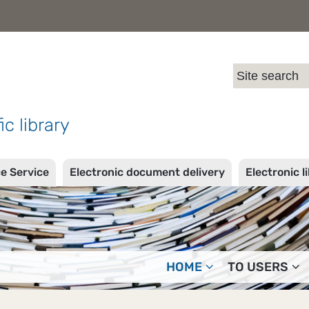
l
ic library
ce Service
Electronic document delivery
Electronic l
HOME
TO USERS