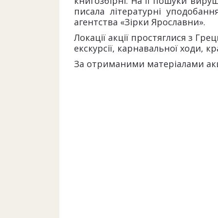
книгозбірні. На її пошуки вируш
писала літературні уподобанн
агентства «Зірки Ярославни».
Локації акції простяглися з Гре
екскурсії, карнавальної ходи, 
За отриманими матеріалами акці