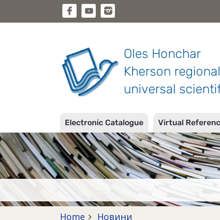
Oles Honchar
Kherson regiona
universal scientif
Electronic Catalogue
Virtual Referen
Home
Новини