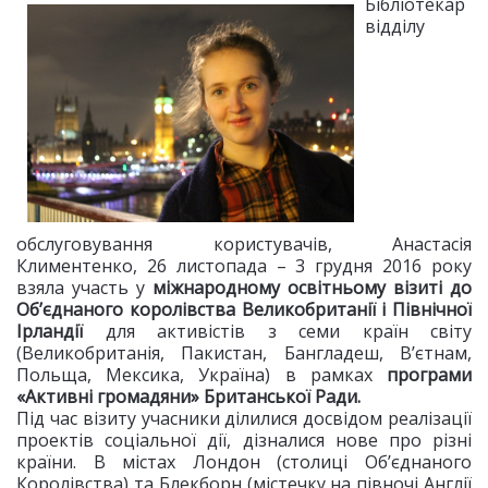
Бібліотекар
відділу
обслуговування користувачів, Анастасія
Климентенко, 26 листопада – 3 грудня 2016 року
взяла участь у
міжнародному освітньому візиті до
Об’єднаного королівства Великобританії і Північної
Ірландії
для активістів з семи країн світу
(Великобританія, Пакистан, Бангладеш, В’єтнам,
Польща, Мексика, Україна) в рамках
програми
«Активні громадяни»
Британської Ради.
Під час візиту учасники ділилися досвідом реалізації
проектів соціальної дії, дізналися нове про різні
країни. В містах Лондон (столиці Об’єднаного
Королівства) та Блекборн (містечку на півночі Англії