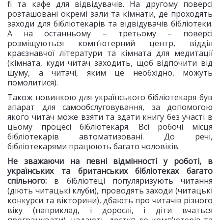
fi та кафе для відвідувачів. На другому поверсі
розташовані окремі зали та кімнати, де проходять
заходи для бібліотекарів та відвідувачів бібліотеки.
А на останньому – третьому – поверсі
розміщуються комп’ютерний центр, відділ
краєзнавчої літератури та кімната для медитації
(кімната, куди читач заходить, щоб відпочити від
шуму, а читачі, яким це необхідно, можуть
помолитися).
Також новинкою для українського бібліотекаря був
апарат для самообслуговування, за допомогою
якого читач може взяти та здати книгу без участі в
цьому процесі бібліотекаря. Всі робочі місця
бібліотекарів автоматизовані. До речі,
бібліотекарями працюють багато чоловіків.
Не зважаючи на певні відмінності у роботі, в
українських та британських бібліотеках багато
спільного:
в бібліотеці популяризують читання
(діють читацькі клуби), проводять заходи (читацькі
конкурси та вікторини), дбають про читачів різного
віку (наприклад, і дорослі, і діти вчаться