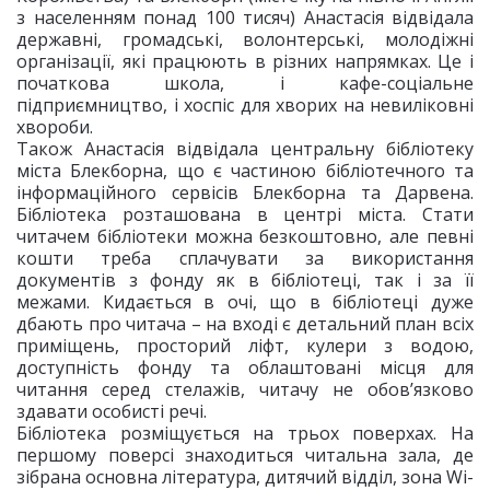
з населенням понад 100 тисяч) Анастасія відвідала
державні, громадські, волонтерські, молодіжні
організації, які працюють в різних напрямках. Це і
початкова школа, і кафе-соціальне
підприємництво, і хоспіс для хворих на невиліковні
хвороби.
Також Анастасія відвідала центральну бібліотеку
міста Блекборна, що є частиною бібліотечного та
інформаційного сервісів Блекборна та Дарвена.
Бібліотека розташована в центрі міста. Стати
читачем бібліотеки можна безкоштовно, але певні
кошти треба сплачувати за використання
документів з фонду як в бібліотеці, так і за її
межами. Кидається в очі, що в бібліотеці дуже
дбають про читача – на вході є детальний план всіх
приміщень, просторий ліфт, кулери з водою,
доступність фонду та облаштовані місця для
читання серед стелажів, читачу не обов’язково
здавати особисті речі.
Бібліотека розміщується на трьох поверхах. На
першому поверсі знаходиться читальна зала, де
зібрана основна література, дитячий відділ, зона Wi-