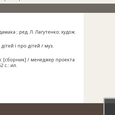
амака ; ред. Л. Лагутенко; худож.
я дітей і про дітей / муз.
 [сборник] / менеджер проекта
 с.: ил.