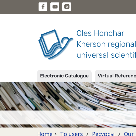
Oles Honchar
Kherson regiona
universal scientif
Electronic Catalogue
Virtual Referen
Home
To users
Ресурсы
Our 