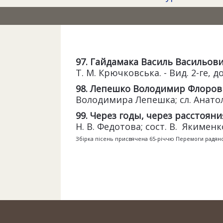
97. Гайдамака Василь Васильович
Т. М. Крючковська. - Вид. 2-ге, доп
98. Лепешко Володимир Флорови
Володимира Лепешка; сл. Анатолія 
99. Через годы, через расстояния
Н. В. Федотова; сост. В. Якименко
Збірка пісень присвячена 65-річчю Перемоги радянс