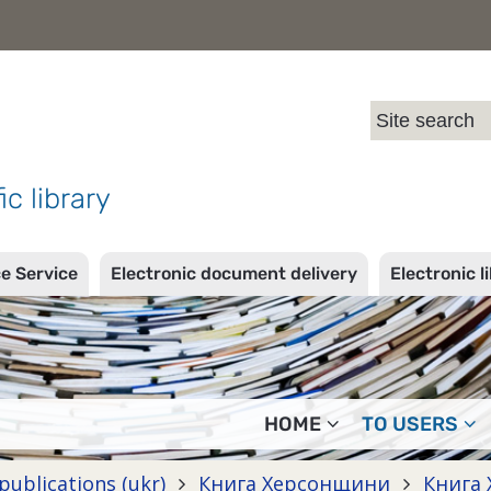
l
ic library
ce Service
Electronic document delivery
Electronic l
HOME
TO USERS
publications (ukr)
Книга Херсонщини
Книга 