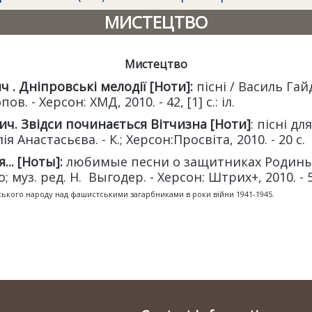
МИСТЕЦТВО
Мистецтво
 . Дніпровські мелодії [Ноти]:
пісні / Василь Гайд
ов. - Херсон: ХМД, 2010. - 42, [1] с.: іл.
ч. Звідси починається Вітчизна [Ноти]
: пісні дл
Анастасьєва. - К.; Херсон:Просвіта, 2010. - 20 с.
... [Ноты]:
любимые песни о защитниках Родины:
; муз. ред. Н. Выгодер. - Херсон: Штрих+, 2010. - 52
ького народу над фашистськими загарбниками в роки війни 1941-1945.