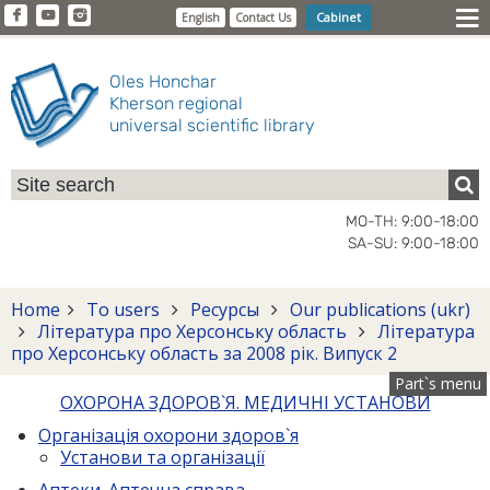
Cabinet
English
Contact Us
Oles Honchar
Kherson regional
universal scientific library
MO-TH: 9:00-18:00
SA-SU: 9:00-18:00
Home
To users
Ресурсы
Our publications (ukr)
Література про Херсонську область
Література
про Херсонську область за 2008 рік. Випуск 2
Part`s menu
ОХОРОНА ЗДОРОВ`Я. МЕДИЧНІ УСТАНОВИ
Організація охорони здоров`я
Установи та організації