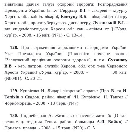
видатним діячам галузі охорони здоров'я: Розпорядження
Президента України: [в т.ч.
Гордєєву В.І.
– лікареві – хірургу
Херсон. обл. клініч. лікарні,
Ковтуну В.Б.
- лікареві-фтизіатру
Херсон. обл. протитуберкульоз. диспансеру,
Луганській В.І.
-
зав. епідеміолог.від-ня. Херсон. обл. сан. - епідем. ст. ] //Уряд.
кур`єр. - 2008. - 16 квіт. (
N
71).-
С. 13-14.
128
.
Про відзначення державними нагородами України:
Указ Президента України: [Присвоїти почесне звання
"Заслужений працівник охорони здоров'я", в т.ч.
Суханову
В.В
. - кер. патрон. служби Херсон. обл. орг.
т
-ва Червоного
Хреста України] //Уряд
.
кур`єр. - 2008. -
30 квіт.
(N80/81).- С. 20-21.
129.
Купрієнко Н. Лицарі лікарської справи: [Про
В.
та
Н.
Топіхів
з Скадов. район. лікарні] /Н. Купрієнко, Н. Тангел //
Чорноморець. - 2008. - 13 черв.
(N47).
1
30
.
Поднебесная А
.
Жизнь во спасение жизней: [О зав.
реанимац. отд-ни
я
Генич. район. больницы
А.Я. Бойко
]
//
Приазов
.
правда. - 2008. - 15 трав. (N20).- С. 5.