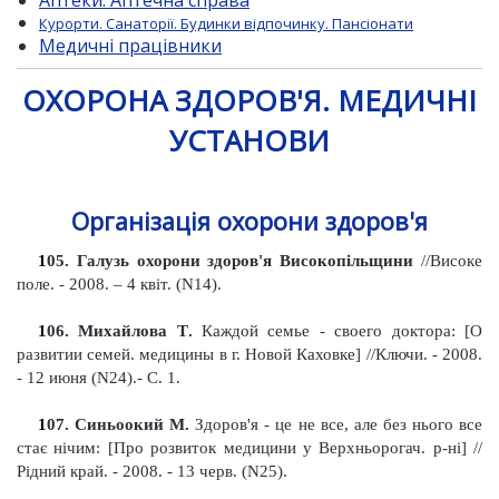
Аптеки. Аптечна справа
Курорти. Санаторії. Будинки відпочинку. Пансіонати
Медичні працівники
ОХОРОНА ЗДОРОВ'Я. МЕДИЧНІ
УСТАНОВИ
Організація охорони здоров'я
1
05
. Галузь охорони здоров'я
Високопільщини
//Високе
поле. - 2008. – 4
квіт. (N14).
1
06
. Михайлова Т
.
Каждой семье - своего доктора: [О
развитии семей. медицины в г. Новой Каховке]
//Ключи. - 2008.
- 12 июня
(N24).- С. 1.
1
07
. Синьоокий М.
Здоров'я - це не все, але без нього все
стає нічим: [Про розвиток медицини у Верхньорогач. р-ні]
//
Рідний край. - 2008. - 13 черв. (N25).