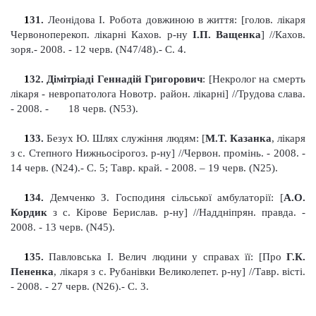
1
31
.
Леонідова І
.
Робота довжиною в життя: [голов. лікаря
Червоноперекоп. лікарні Кахов. р-ну
І.П. Ващенка
]
//Кахов
.
з
оря.- 2008. - 12 черв. (N47/48).- С. 4.
1
32
. Дімітріаді Геннадій Григорович
: [Некролог на смерть
лікаря - невропа
то
лога Новотр. район. лікарні] //Трудова слава.
- 2008. -
18
черв. (N53).
1
33
.
Безух Ю
.
Шлях служіння людям: [
М.Т. Казанка
, лікаря
з с.
Степного Нижньосірогоз. р-ну] //Червон
.
промінь. - 2008. -
14 черв. (N24).- С. 5; Тавр
.
край. - 2008. – 19 черв. (N25).
1
34
.
Демченко З
.
Господиня сільської амбулаторії: [
А.О.
Кордик
з с. Кіров
е
Берислав. р-ну]
//Наддніпрян
.
правда. -
2008. - 13 черв. (N45).
1
35
.
Павловська І
.
Велич людини у справах її: [Про
Г.К.
Пененка
, лікаря з с. Рубанівки Великолепет. р-ну]
//Тавр
.
вісті.
- 2008. - 27 черв. (N26).- С. 3.