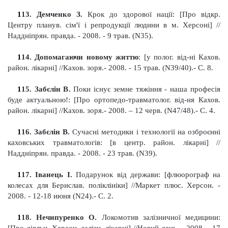
1
13
. Демченк
о
З
.
Крок до здорової нації: [Про відкр.
Центру планув. сім'ї і репродукції людини в м. Херсоні]
//
Наддніпрян
.
правда. - 2008. - 9 трав. (N35).
1
14
. Допомагаючи новому життю
: [
у
полог. від-н
і
Кахов.
район. лікарні] //Кахов
.
з
оря.- 2008. - 15 трав. (N39/40).- С. 8.
1
15
. Забєлін В
.
Поки існує земне тяжіння - наша професія
буде актуальною!: [Про ортопедо-травматолог. від-ня Кахов.
район. лікарні]
//Кахов
.
з
оря.- 2008. – 12 черв. (N47/48).- С. 4.
1
16
. Забєлін В
.
Сучасні методики і технології на озброєнні
каховських травматологів: [в центр. район. лікарні]
//
Наддніпрян
.
правда. - 2008. - 23 трав. (N39).
1
17
. Іванець І
.
Подарунок від держави: [флюорограф на
колесах для Берислав. поліклініки] //Маркет плюс. Херсон. -
2008. - 12-18 июня
(N24).- С. 2.
1
18
. Нечипуренко О
.
Локомотив залізничної медицини: