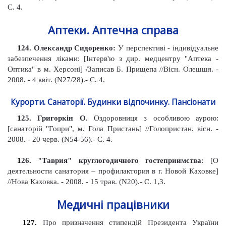
С. 4.
Аптеки. Аптечна справа
1
24
. Олександр Сидоренко:
У перспективі - індивідуальне
забезпечення ліками: [Інтерв'ю з дир. медцентру "Аптека -
Оптика" в м.
Херсоні] /Записав Б. Прищепа //Вісн
.
Олешшя. -
2008. - 4 квіт. (N27/28).- С. 4.
Курорти. Санаторії. Будинки відпочинку. Пансіонати
1
25
. Григоркін О
.
Оздоровниця з особливою аурою:
[санаторі
й
"Гопри", м. Гола Пристань]
//Голопристан
.
вісн
.
-
2008. - 20 черв. (N54
-
56).- С. 4.
1
26
. "Таврия" круглогодичного гостеприимства
: [О
деятельности санатория – профилактория в г. Новой Каховке]
//Нова Каховка. - 2008. - 15 трав. (N20).- С. 1,3.
Медичні працівники
127.
Про призначення стипендій Президента України