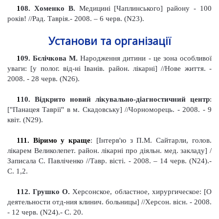
1
08
. Хоменко В.
Медицині [Чаплинського] району - 100
років!
//Рад
.
Тавр
ія.-
2008. – 6 черв. (N23).
Установи та організації
1
09
. Бєлічкова М.
Народження дитини - це зона особливої
уваги: [
у
полог. від-н
і
Іванів. район. лікарні]
//Нове життя. -
2008. - 28 черв. (N26).
1
10
. Відкрито новий лікувально-діагностичний
центр
:
["Панацея Таврії" в
м. Скадовську] //Чорноморець. - 2008. - 9
квіт. (
N
29).
111. Віримо у краще
: [Інтерв'ю з П.М. Сайтарли, голов.
лікарем Великолепет. район. лікарні про діяльн. мед. закладу] /
Записала С. Павліченко //Тавр. вісті. - 2008. – 14 черв.
(N24).-
С. 1,2.
1
12
. Грушко О
.
Херсонское, областное, хирургическое: [О
деятельности отд-ния клинич. больницы]
//Херсон
.
вісн. - 2008.
- 12 черв. (N24).- С. 20.