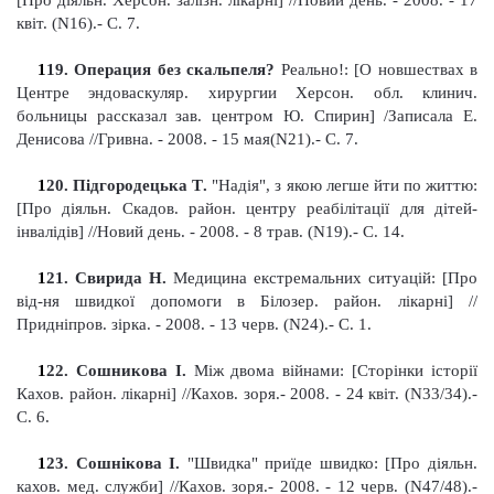
[Про діяльн. Херсон. залізн. лікарні]
//Новий день. - 2008. - 17
квіт. (N16).- С. 7.
1
19
. Операция без скальпеля?
Реально!: [О новшествах в
Центре эндоваскуляр. хирургии Херсон. обл. клинич.
больницы рассказал зав. центром Ю. Спирин] /Записала Е.
Денисова //Гривна. - 2008. - 15 мая(N21).- С. 7.
1
20
. Підгородецька Т
.
"Надія", з якою легше йти по життю:
[Про діяльн. Скадов. район. центру реабілітації для дітей-
інвалідів]
//Новий день. - 2008. - 8 трав. (N19).- С. 14.
1
21
. Свирида Н
.
Медицина екстр
е
мальних ситуацій: [Про
від-ня швидк
ої
допомоги в Білозер. район. лікарні]
//
Придніпров
.
зірка. - 2008. - 13 черв. (N24).- С. 1.
1
22
. Сошникова І
.
Між двома війнами: [Сторінки історії
Кахов. район. лікарні] //Кахов
.
з
оря.- 2008. - 24 квіт. (N33/34).-
С. 6.
1
23
. Сошнікова І
.
"Швидка" приїде швидко: [Про діяльн.
кахов. мед. служби] //Кахов
.
з
оря.- 2008. - 12 черв. (N47/48).-