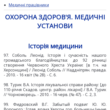
Медичні працівники
ОХОРОНА ЗДОРОВ'Я. МЕДИЧНІ
УСТАНОВИ
Історія медицини
97. Соболь Леонід. Історія і сучасність нашого
громадського благодійництва: до 92 річниці
створення Червоного Хреста України: [в т.ч. на
Херсонщині] / Леонід Соболь // Наддніпрян. правда.
- 2010. - 16 квіт (№ 28). - С. 6.
98. Турик В.А. Історія лікувальної справи району: [до
110-річчя Скадов. центр. район. лікарні] / В.А. Турик
// Чорноморець. - 2010. - 16 черв. (№ 47). - С. 2, 3.
99. Фидровский В.Г. Забытый подвиг Ю. Ю.
Вороного : [глав. врача Херсон. гор. больницы (ныне