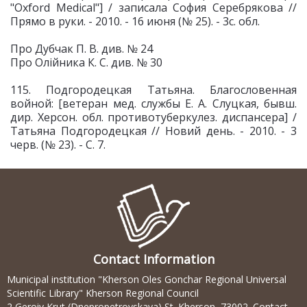
"Oxford Medical"] / записала София Серебрякова //
Прямо в руки. - 2010. - 16 июня (№ 25). - 3с. обл.
Про Дубчак П. В. див. № 24
Про Олійника К. С. див. № 30
115. Подгородецкая Татьяна. Благословенная
войной: [ветеран мед. службы Е. А. Слуцкая, бывш.
дир. Херсон. обл. противотуберкулез. диспансера] /
Татьяна Подгородецкая // Новий день. - 2010. - 3
черв. (№ 23). - С. 7.
Contact Information
Municipal institution "Kherson Oles Gonchar Regional Universal
Scientific Library" Kherson Regional Council
2 Geroiv Krut (Dnepropetrovskaya) St. Kherson, 73002. Contact