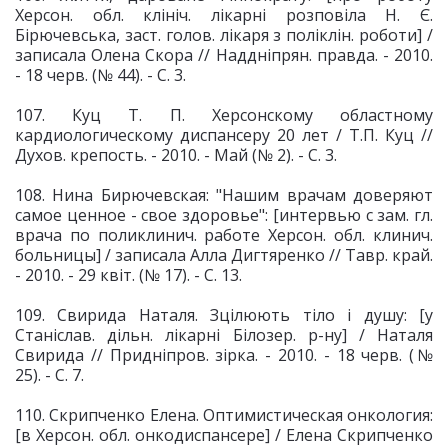
Херсон. обл. клініч. лікарні розповіла Н. Є.
Бірючевська, заст. голов. лікаря з поліклін. роботи] /
записала Олена Скора // Наддніпрян. правда. - 2010.
- 18 черв. (№ 44). - С. 3.
107. Куц Т. П. Херсонскому областному
кардиологическому диспансеру 20 лет / Т.П. Куц //
Духов. крепость. - 2010. - Май (№ 2). - С. 3.
108. Нина Бирючевская: "Нашим врачам доверяют
самое ценное - свое здоровье": [интервью с зам. гл.
врача по поликлинич. работе Херсон. обл. клинич.
больницы] / записала Алла Дигтяренко // Тавр. край.
- 2010. - 29 квіт. (№ 17). - С. 13.
109. Свирида Наталя. Зцілюють тіло і душу: [у
Станіслав. дільн. лікарні Білозер. р-ну] / Наталя
Свирида // Придніпров. зірка. - 2010. - 18 черв. (№
25). - С. 7.
110. Скрипченко Елена. Оптимистическая онкология:
[в Херсон. обл. онкодиспансере] / Елена Скрипченко