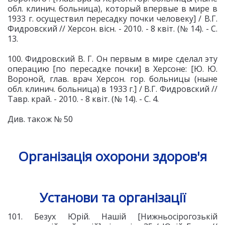
обл. клинич. больница), который впервые в мире в
1933 г. осуществил пересадку почки человеку] / В.Г.
Фидровский // Херсон. вісн. - 2010. - 8 квіт. (№ 14). - С.
13.
100. Фидровский В. Г. Он первым в мире сделал эту
операцию [по пересадке почки] в Херсоне: [Ю. Ю.
Вороной, глав. врач Херсон. гор. больницы (ныне
обл. клинич. больница) в 1933 г.] / В.Г. Фидровский //
Тавр. край. - 2010. - 8 квіт. (№ 14). - С. 4.
Див. також № 50
Організація охорони здоров'я
Установи та організації
101. Безух Юрій. Нашій [Нижньосірогозькій