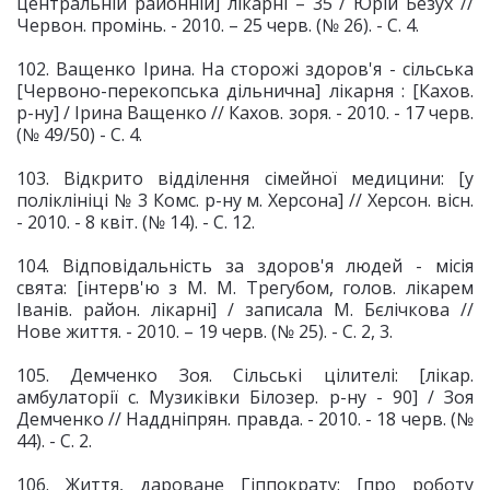
центральній районній] лікарні – 35 / Юрій Безух //
Червон. промінь. - 2010. – 25 черв. (№ 26). - С. 4.
102. Ващенко Ірина. На сторожі здоров'я - сільська
[Червоно-перекопська дільнична] лікарня : [Кахов.
р-ну] / Ірина Ващенко // Кахов. зоря. - 2010. - 17 черв.
(№ 49/50) - С. 4.
103. Відкрито відділення сімейної медицини: [у
поліклініці № 3 Комс. р-ну м. Херсона] // Херсон. вісн.
- 2010. - 8 квіт. (№ 14). - С. 12.
104. Відповідальність за здоров'я людей - місія
свята: [інтерв'ю з М. М. Трегубом, голов. лікарем
Іванів. район. лікарні] / записала М. Бєлічкова //
Нове життя. - 2010. – 19 черв. (№ 25). - С. 2, 3.
105. Демченко Зоя. Сільські цілителі: [лікар.
амбулаторії с. Музиківки Білозер. р-ну - 90] / Зоя
Демченко // Наддніпрян. правда. - 2010. - 18 черв. (№
44). - С. 2.
106. Життя, дароване Гіппократу: [про роботу