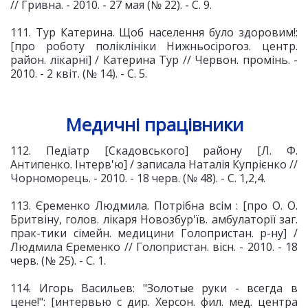
// Гривна. - 2010. - 27 мая (№ 22). - С. 9.
111. Тур Катерина. Щоб населення було здоровим!:
[про роботу поліклініки Нижньосірогоз. центр.
район. лікарні] / Катерина Тур // Червон. промінь. -
2010. - 2 квіт. (№ 14). - С. 5.
Медичні працівники
112. Педіатр [Скадовського] району [Л. Ф.
Антипенко. Інтерв'ю] / записала Наталія Купрієнко //
Чорноморець. - 2010. - 18 черв. (№ 48). - С. 1,2,4.
113. Єременко Людмила. Потрібна всім : [про О. О.
Бритвіну, голов. лікаря Новозбур'їв. амбулаторії заг.
прак-тики сімейн. медицини Голопристан. р-ну] /
Людмила Єременко // Голопристан. вісн. - 2010. - 18
черв. (№ 25). - С. 1.
114. Игорь Васильев: "Золотые руки - всегда в
цене!": [интервью с дир. Херсон. фил. мед. центра