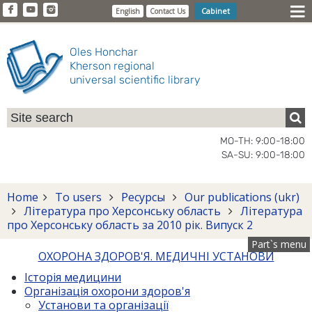
Cabinet
English
Contact Us
Oles Honchar
Kherson regional
universal scientific library
MO-TH: 9:00-18:00
SA-SU: 9:00-18:00
Home
To users
Ресурсы
Our publications (ukr)
Література про Херсонську область
Література
про Херсонську область за 2010 рік. Випуск 2
Part`s menu
ОХОРОНА ЗДОРОВ'Я. МЕДИЧНІ УСТАНОВИ
Історія медицини
Організація охорони здоров'я
Установи та організації