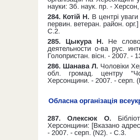
науки: Зб. наук. пр. - Херсон,
284. Котій Н.
В центрі уваги 
первин. ветеран. район. орг.] 
С.2.
285. Цыкура Н.
Не слово
деятельности о-ва рус. инт
Голопристан. вісн. - 2007. - 1
286. Шанава Л.
Чоловіки Хер
обл. громад. центру "Чо
Херсонщини. - 2007. - серп. (N
Обласна організація всеукр
287. Олексюк О.
Бібліот
Херсонщини: [Вказано адресу
- 2007. - серп. (N2). - С.3.