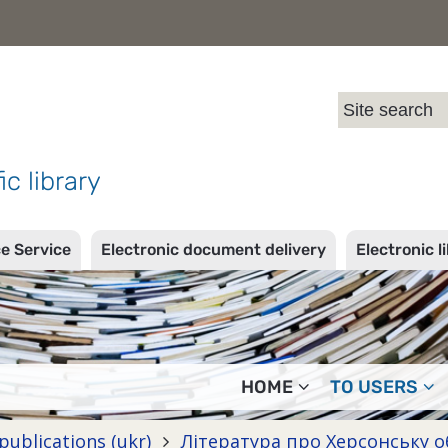
l
ic library
ce Service
Electronic document delivery
Electronic l
HOME
TO USERS
publications (ukr)
Література про Херсонську 