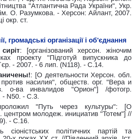
бітництва "Атлантична Рада України", Укр.
 ім. О. Разумкова. - Херсон: Айлант, 2007.
ці окр. ст.
чії, громадські організації і об'єднання
сиріт
: [організований херсон. жіночим
мках проекту "Підготуй випускника до
єр. - 2007. - 6 лип. (N118). - С.14.
аничены!
: [О деятельности Херсон. обл.
против насилия", обществ. орг. "Вера и
. о-ва инвалидов "Орион"] /фотогр.
 - N50. - С.3.
оложил "Путь через культуры": [О
 центром молодеж. инициатив "Тотем"] //
9). - С.16.
сть сіоністських політичних партій та
20-х роках XX ст. //Південний архів. Іст.