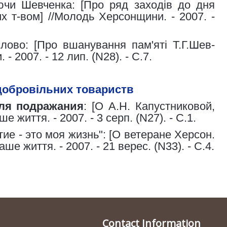
и Шевченка: [Про ряд заходів до дня
х т-вом] //Молодь Херсонщини. - 2007. -
лово: [Про вшанування пам'яті Т.Г.Шев-
 - 2007. - 12 лип. (N28). - С.7.
добровільних товариств
ля
подражания
: [О А.Н. Капустниковой,
 життя. - 2007. - 3 серп. (N27). - С.1.
ие - это моя жизнь": [О ветеране Херсон.
ше життя. - 2007. - 21 верес. (N33). - С.4.
Contact Information