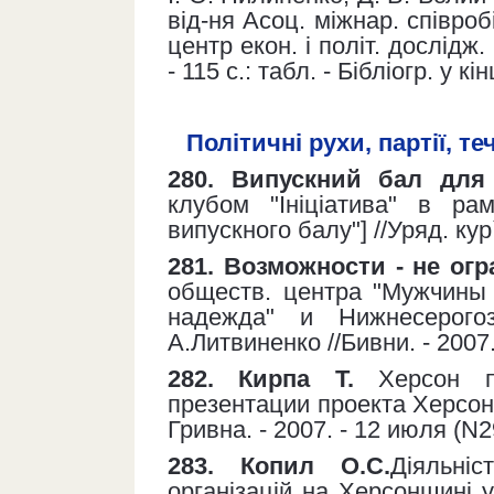
від-ня Асоц. міжнар. співро
центр екон. і політ. дослідж.
- 115 с.: табл. - Бібліогр. у кін
Політичні рухи, партії, те
280. Випускний бал для
клубом "Ініціатива" в ра
випускного балу"] //Уряд. кур`
281. Возможности - не
огр
обществ. центра "Мужчины 
надежда" и Нижнесерогоз
А.Литвиненко //Бивни. - 2007.
282. Кирпа Т.
Херсон пр
презентации проекта Херсон.
Гривна. - 2007. - 12 июля (N2
283. Копил О.С.
Діяльні
організацій на Херсонщині у 