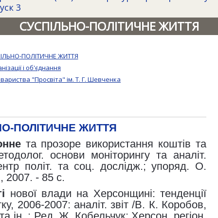
уск 3
СУСПІЛЬНО-ПОЛІТИЧНЕ ЖИТТЯ
ІЛЬНО-ПОЛІТИЧНЕ ЖИТТЯ
анізації і об'єднання
овариства "Просвіта" ім.
Т. Г. Шевченка
НО-ПОЛІТИЧНЕ ЖИТТЯ
онне
та прозоре використання коштів та
тодолог. основи моніторингу та аналіт.
нтр політ. та соц. дослідж.; упоряд. О.
, 2007. - 85 с.
і
нової влади на Херсонщині: тенденції
у, 2006-2007: аналіт. звіт /В. К. Коробов,
та ін. ; Ред. Ж. Кобельчук; Херсон. регіон.