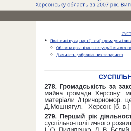
Херсонську область за 2007 рік. Вип
СУСП
Політичні рухи, партії, течії, громадські орг
Обласна організація всеукраїнського т
Діяльність добровільних товариств
СУСПІЛЬ
278. Громадськість за зак
майна громади Херсону: ме
матеріали /Причорномор. це
Д.Мошнягул. - Херсон: [б. в.] 
279. Перший рік діяльност
суспільно-політичного розвитк
І. О. Пилипенко, Д. В. Бєлий 