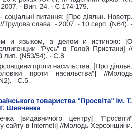
 2007. - Вип. 24. - С.174-179.
- соціальні питання: [Про діяльн. Новотр.
//Трудова слава. - 2007. - 10 серп. (N64). -
м и языком, а делом и истиною: [О
еллигенции "Русь" в Голой Пристани] //
3 лип. (N53/54). - С.8.
сонщини проти насильства: [Про діяльн.
ловіки проти насильства"] //Молодь
2). - С.5.
аїнського товариства "Просвіта" ім. Т.
Г. Шевченка
ечка [видавничого центру] "Просвіти"
 сайту в Interneti] //Молодь Херсонщини.