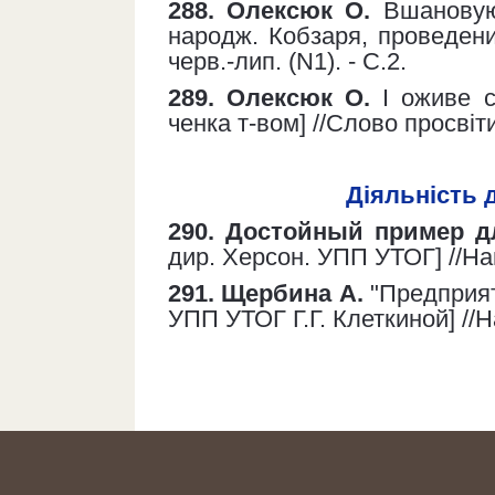
288. Олексюк О.
Вшановуюч
народж. Кобзаря, проведени
черв.-лип. (N1). - С.2.
289. Олексюк О.
І оживе с
ченка т-вом] //Слово просвіти.
Діяльність 
290. Достойный пример д
дир. Херсон. УПП УТОГ] //Наше
291. Щербина А.
"Предприят
УПП УТОГ Г.Г. Клеткиной] //На