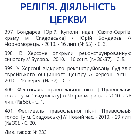
РЕЛІГІЯ. ДІЯЛЬНІСТЬ
ЦЕРКВИ
397. Бондарєв Юрій. Куполи надії [Свято-Сергіїв.
храму м. Скадовська] / Юрій Бондарєв //
Чорноморець. - 2010. - 16 лип. (№ 55). - С. 3.
398. В Херсоне открыли реконструированную
синагогу // Булава. - 2010. – 16 сент. (№ 36/37). - С. 5.
399. У Херсоні відкрито реконструйовану будівлю
єврейського общинного центру // Херсон. вісн. -
2010. - 16 верес. (№ 37). - С. 3.
400. Фестиваль православної пісні ["Православія
голос" у м. Скадовську] // Чорноморець. - 2010. - 28
лип. (№ 58). - С. 1.
401. Фестиваль православної пісні "Православія
голос" [у м. Скадовську] // Новий час. - 2010. - 29 лип.
(№ 30). - С. 20.
Див. також № 233