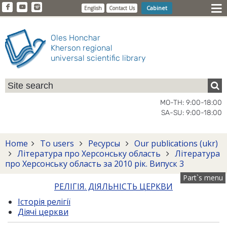
Cabinet
English
Contact Us
Oles Honchar
Kherson regional
universal scientific library
MO-TH: 9:00-18:00
SA-SU: 9:00-18:00
Home
To users
Ресурсы
Our publications (ukr)
Література про Херсонську область
Література
про Херсонську область за 2010 рік. Випуск 3
Part`s menu
РЕЛІГІЯ. ДІЯЛЬНІСТЬ ЦЕРКВИ
Історія релігії
Діячі церкви