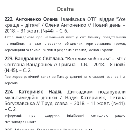
Освіта
2
22
. Антоненко Олена.
Іванівська ОТГ віддає "Усе
краще – дітям!" / Олена Антоненко // Новий день. –
2018. – 31 жовт. (№44). – С. 6.
Автор повідомляє про навчальний візит у смт Іванівку представників
потенційних та вже створених об'єднаних територіальних громад
Херсонщини за темою: "Освітня реформа в громаді: основні уроки".
2
23
. Вандрашек Світлана.
"Веселим чобіткам" – 50! /
Світлана Вандрашек // Гривна – СВ. – 2018. – 8 нояб.
(№45). – С. 2.
Про хореографічний колектив Палацу дитячої та юнацької творчості м.
Херсона.
2
24
. Катериняк Надія.
Дитсадкам подарували
мультимедійні дошки / Надія Катериняк, Тетяна
Богуславська // Труд. слава. – 2018. – 11 жовт. (№41).
– С. 2.
Інформація про подарунки, ініційовані селищною радою
смт Новотроїцького.