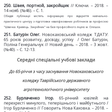
2
50
. Швея, портной, закройщик
// Ключи. – 2018. –
14 нояб. (№46). – С. 1.
Обидві публікації містять інформацію про відкриття навчально-
практичного центру з підготовки кваліфікованих робітників за професією
"Швачка. Кравець. Закрійник" на базі професійного ліцею м. Олешок.
2
51
. Батурін Олег.
Новокаховський коледж ТДАТУ:
65 років розвитку, досвіду, успіху / Олег Батурін,
Поліна Генеральчук // Новий день. – 2018. – 3 жовт.
(№40). – С. 12-13.
Середні спеціальні учбові заклади
До 65-річчя з часу заснування Новокаховського
коледжу Таврійського державного
агротехнологічного університету
2
52
. Бурлаченко Ігор.
65-річний ювілей: на
перехресті минулого, теперішнього і майбутнього /
Ігор Бурлаченко // Говорить Нова Каховка. – 2018. –