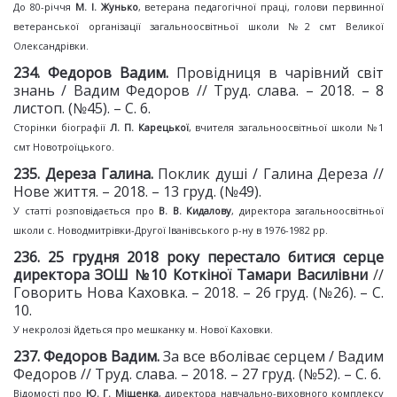
До 80-річчя
М. І. Жунько
, ветерана педагогічної праці, голови первинної
ветеранської організації загальноосвітньої школи №2 смт Великої
Олександрівки.
2
34
. Федоров Вадим.
Провідниця в чарівний світ
знань / Вадим Федоров // Труд. слава. – 2018. – 8
листоп. (№45). – С. 6.
Сторінки біографії
Л. П. Карецької
, вчителя загальноосвітньої школи №1
смт Новотроїцького.
2
35
. Дереза Галина.
Поклик душі / Галина Дереза //
Нове життя. – 2018. – 13 груд. (№49).
У статті розповідається про
В. В. Кидалову
, директора загальноосвітньої
школи с. Новодмитрівки-Другої Іванівського р-ну в 1976-1982 рр.
2
36
. 25 грудня 2018
року перестало битися серце
директора ЗОШ №10
Коткіної Тамари Василівни
//
Говорить Нова Каховка. – 2018. – 26 груд. (№26). – С.
10.
У некролозі йдеться про мешканку м. Нової Каховки.
2
37
. Федоров Вадим.
За все вболіває серцем / Вадим
Федоров // Труд. слава. – 2018. – 27 груд. (№52). – С. 6.
Відомості про
Ю. Г. Міщенка
, директора навчально-виховного комплексу