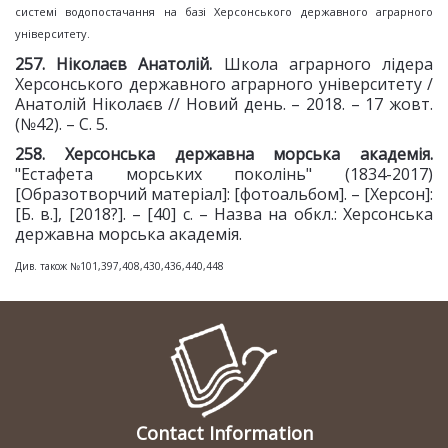
системі водопостачання на базі Херсонського державного аграрного
університету.
2
57
. Ніколаєв Анатолій.
Школа аграрного лідера
Херсонського державного аграрного університету /
Анатолій Ніколаєв // Новий день. – 2018. – 17 жовт.
(№42). – С. 5.
258. Херсонська державна морська
академія.
"Естафета морських поколінь" (1834-2017)
[Образотворчий матеріал]: [фотоальбом]. – [Херсон]:
[Б. в.], [2018?]. – [40] с. – Назва на обкл.: Херсонська
державна морська академія.
Див. також №101,397,408,430,436,440,448
Contact Information