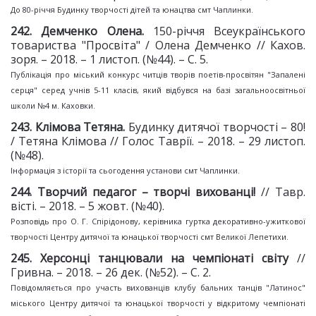
До 80-річчя Будинку творчості дітей та юнацтва смт Чаплинки.
2
42
. Демченко Олена.
150-річчя Всеукраїнського
товариства "Просвіта" / Олена Демченко // Кахов.
зоря. – 2018. – 1 листоп. (№44). – С. 5.
Публікація про міський конкурс читців творів поетів-просвітян "Запалені
серця" серед учнів 5-11 класів, який відбувся на базі загальноосвітньої
школи №4 м. Каховки.
2
43
. Клімова Тетяна.
Будинку дитячої творчості – 80!
/ Тетяна Клімова // Голос Таврії. – 2018. – 29 листоп.
(№48).
Інформація з історії та сьогодення установи смт Чаплинки.
2
44
. Творчий педагог –
творчі вихованці!
// Тавр.
вісті. – 2018. – 5 жовт. (№40).
Розповідь про О. Г. Спірідонову, керівника гуртка декоративно-ужиткової
творчості Центру дитячої та юнацької творчості смт Великої Лепетихи.
2
45
. Херсонці танцювали на
чемпіонаті світу
//
Гривна. – 2018. – 26 дек. (№52). – С. 2.
Повідомляється про участь вихованців клубу бальних танців "Латинос"
міського Центру дитячої та юнацької творчості у відкритому чемпіонаті