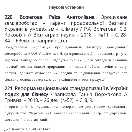
Наукові установи
2
20
. Вожегова Раїса Анатоліївна.
Зрошуване
землеробство – гарант продовольчої безпеки
України в умовах змін клімату / Р.А. Вожегова, С.В.
Коковіхін // Вісн. аграр. науки. – 2018. – №11. – С. 28-
34. – Бібліогр. наприкінці ст.
Представлена інформація про діяльність Інституту зрошуваного
землеробства НААН України смт Наддніпрянського Дніпровського р-ну м.
Херсона. Наведено основні здобутки вчених цього закладу в питаннях
протидії несприятливим природним чинникам (глобальні зміни клімату,
посухи, дефіцит атмосферних опадів) та підвищення продуктивності
сільськогосподарських культур і поліпшення якості продукції.
2
21
. Реформа національної стандартизації
в Україні:
подих для бізнесу
/ записала Ганна Воржакова //
Гривна. – 2018. – 26 дек. (№52). – С. 8, 9.
Інтерв'ю з М. К. Курдюмовим, генеральним директором державного
підприємства "Херсонський науково-виробничий центр стандартизації,
метрології та сертифікації".
Див. також №93,96,409,423,442