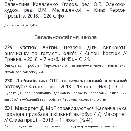
Валентина Коваленко; [голов. ред. О.В. Олексюк;
худож. ред. В.М. Мелещенко]. – Київ; Херсон:
Просвіта, 2018. – 226 с.: фот.
Див. також №6,409,422
Загальноосвітня школа
2
29
. Костюк Антон.
Незрячі діти вивчають
англійську та готують олів'є / Антон Костюк //
Гривна. – 2018. – 7 нояб. (№45). – С. 24.
Описується робота Херсонського загальноосвітнього навчально-
виховного комлексу №11.
2
30
. Любимівська ОТГ отримала
новий шкільний
автобус
// Кахов. зоря. – 2018. – 18 жовт. (№42). – С. 1.
Публікація про реалізацію державної обласної програми "Шкільний
автобус" в об'єднаній територіальній громаді Каховського р-ну.
2
31
. Макортет Д.
Мрії справджуються! Каланчацька
громада придбала шкільний автобус! / Д. Макортет
// Слава праці. – 2018. – 11 жовт. (№41).
Автор повідомляє про покупку за кошти інфраструктурної субвенції.