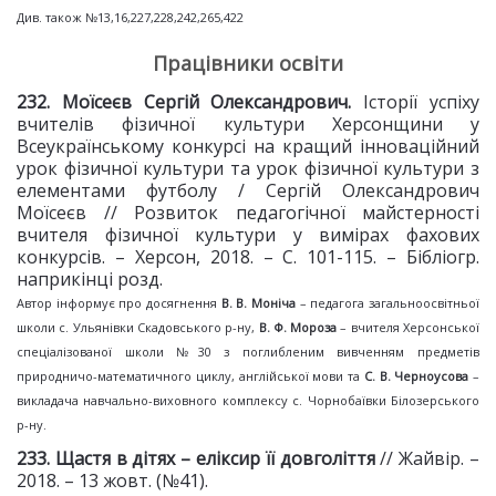
Див. також №13,16,227,228,242,265,422
Працівники освіти
232. Моїсеєв Сергій Олександрович.
Історії успіху
вчителів фізичної культури Херсонщини у
Всеукраїнському конкурсі на кращий інноваційний
урок фізичної культури та урок фізичної культури з
елементами футболу / Сергій Олександрович
Моїсеєв // Розвиток педагогічної майстерності
вчителя фізичної культури у вимірах фахових
конкурсів. – Херсон, 2018. – С. 101-115. – Бібліогр.
наприкінці розд.
Автор інформує про досягнення
В. В. Моніча
– педагога загальноосвітньої
школи с. Ульянівки Скадовського р-ну,
В. Ф. Мороза
– вчителя Херсонської
спеціалізованої школи №30 з поглибленим вивченням предметів
природничо-математичного циклу, англійської мови та
С. В. Черноусова
–
викладача навчально-виховного комплексу с. Чорнобаївки Білозерського
р-ну.
233. Щастя в дітях
– еліксир її довголіття
// Жайвір. –
2018. – 13 жовт. (№41).