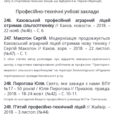
світу зі спортивних бальних танців, що відбувся в м. Парижі (Франція).
Професійно-технічні учбові заклади
2
46
. Каховський професійний аграрний
ліцей
отримав сільгосптехніку
// Кахов. новости. – 2018. –
22 нояб. (№46). – С. 6.
2
47
. Макогон Сергій.
Модернізація продовжується:
Каховський аграрний ліцей отримав нову техніку /
Сергій Макогон // Кахов. зоря. – 2018. – 22 листоп.
(№47). – С. 1.
У обох статтях автор розповідає про відкриття навчально-практичного
центру з підготовки кваліфікованих робітників за професією "Тракторист-
машиніст сільського виробництва" на території Зеленопідської об'єднаної
територіальної громади Каховського р-ну.
2
48
. Пирогова Юлія.
Свято, яке завжди з нами: ВПУ
№17 – 50 років! / Юлія Пирогова // Приазов. правда.
– 2018. – 18-24 жовт. (№42). – С. 10-11.
Історія та сьогодення Вищого професійного училища №17 м. Генічеська.
2
49
. П'ятий професійно
-
технічний ліцей
// Жайвір. –
2018. – 3 листоп. (№44).