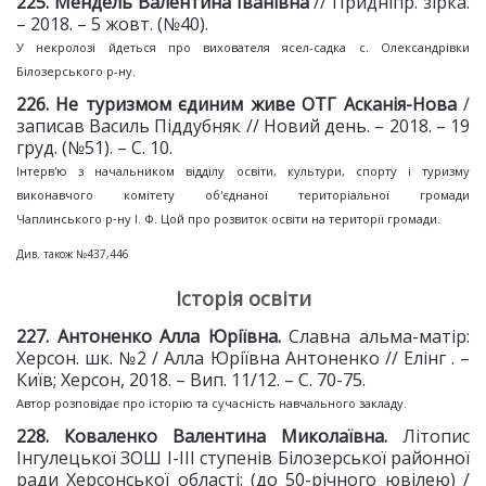
2
25
. Мендель Валентина Іванівна
// Придніпр. зірка.
– 2018. – 5 жовт. (№40).
У некролозі йдеться про вихователя ясел-садка с. Олександрівки
Білозерського р-ну.
2
26
. Не туризмом єдиним
живе ОТГ Асканія
-
Нова
/
записав Василь Піддубняк // Новий день. – 2018. – 19
груд. (№51). – С. 10.
Інтерв'ю з начальником відділу освіти, культури, спорту і туризму
виконавчого комітету об'єднаної територіальної громади
Чаплинського р‑ну І. Ф. Цой про розвиток освіти на території громади.
Див. також №437,446
Історія освіти
2
27
. Антоненко Алла Юріївна.
Славна альма-матір:
Херсон. шк. №2 / Алла Юріївна Антоненко // Елінг . –
Київ; Херсон, 2018. – Вип. 11/12. – С. 70-75.
Автор розповідає про історію та сучасність навчального закладу.
228. Коваленко Валентина Миколаївна.
Літопис
Інгулецької ЗОШ I-III ступенів Білозерської районної
ради Херсонської області: (до 50-річного ювілею) /