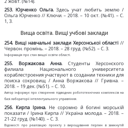
2 жовт. (№14).
2
53
. Юрченко Ольга.
Здесь учат любить землю /
Ольга Юрченко // Ключи. – 2018. – 10 окт. (№41). – С.
1, 3.
Вища освіта. Вищі учбові заклади
254. Вищі навчальні заклади
Херсонської області
//
Червон. промінь. – 2018. – 28 груд. (№52). – С. 3.
Інформація про стан вищої освіти області.
2
55
. Воржакова Анна.
Студенты Херсонского
филиала Национального университета
кораблестроения участвуют в создании техники для
поиска сокровищ / Анна Воржакова // Гривна. –
2018. – 19 дек. (№51). – С. 10.
Автор інформує про створення підводних робототехнічних комплексів на
базі лабораторії інтелектуального управління.
2
56
. Кирпа Ірина.
Не соромно й богині морській
показати / Ірина Кирпа // Україна молода. – 2018. –
21-22 груд. (№140). – С. 3.
Відомості про реалізацію проекту з вирощування перлин в замкнутій