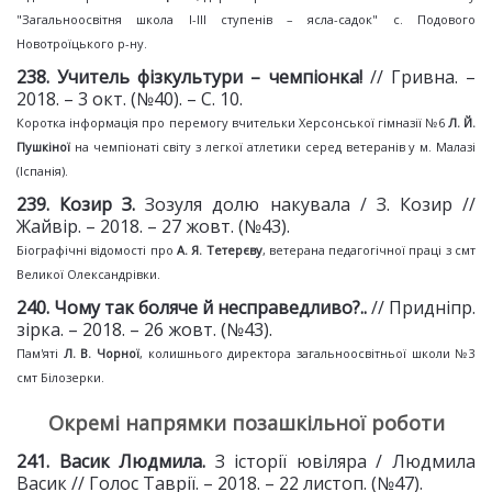
"Загальноосвітня школа I-III ступенів – ясла-садок" с. Подового
Новотроїцького р-ну.
2
38
. Учитель фізкультури –
чемпіонка!
// Гривна. –
2018. – 3 окт. (№40). – С. 10.
Коротка інформація про перемогу вчительки Херсонської гімназії №6
Л. Й.
Пушкіної
на чемпіонаті світу з легкої атлетики серед ветеранів у м. Малазі
(Іспанія).
2
39
. Козир З.
Зозуля долю накувала / З. Козир //
Жайвір. – 2018. – 27 жовт. (№43).
Біографічні відомості про
А. Я. Тетерєву
, ветерана педагогічної праці з смт
Великої Олександрівки.
2
40
. Чому так боляче
й несправедливо?.
.
// Придніпр.
зірка. – 2018. – 26 жовт. (№43).
Пам'яті
Л. В. Чорної
, колишнього директора загальноосвітньої школи №3
смт Білозерки.
Окремі напрямки позашкільної роботи
241. Васик Людмила.
З історії ювіляра / Людмила
Васик // Голос Таврії. – 2018. – 22 листоп. (№47).