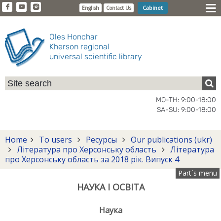
Cabinet
English
Contact Us
Oles Honchar
Kherson regional
universal scientific library
MO-TH: 9:00-18:00
SA-SU: 9:00-18:00
Home
To users
Ресурсы
Our publications (ukr)
Література про Херсонську область
Література
про Херсонську область за 2018 рік. Випуск 4
Part`s menu
НАУКА І ОСВІТА
Наука