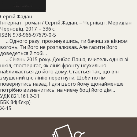
Сергій Жадан
Інтернат: роман / Сергій Жадан. – Чернівці : Меридіан
Черновіц, 2017. – 336 с.
ISBN 978-966-97679-0-5
…Одного разу, прокинувшись, ти бачиш за вікном
вогонь. Ти його не розпалював. Але гасити його
доведеться й тобі…
…Січень 2015 року. Донбас. Паша, вчитель однієї зі
шкіл, спостерігає, як лінія фронту неухильно
наближається до його дому. Стається так, що він
змушений цю лінію перетнути. Щоби потім
повернутись назад. І для цього йому щонайменше
потрібно визначитись, на чиєму боці його дім…
УДК 821.161.2-31
ББК 84(4Укр)
Ж-15