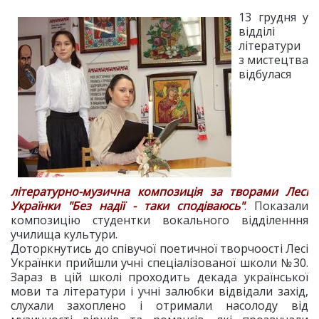
13 грудня у
відділі
літератури
з мистецтва
відбулася
літературно-музична композиція за творами Лесі
Українки "Без надії - таки сподіваюсь"
. Показали
композицію студентки вокального відділенння
училища культури.
Доторкнутись до співучої поетичної творчоості Лесі
Українки прийшли учні спеціалізованої школи №30.
Зараз в цій школі проходить декада української
мови та літератури і учні залюбки відвідали захід,
слухали захоплено і отримали насолоду від