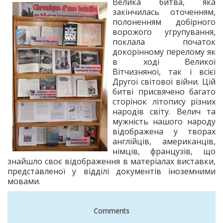
Велика битва, яка
закінчилась оточенням,
полоненням добірного
ворожого угрупування,
поклала початок
докорінному перелому як
в ході Великої
Вітчизняної, так і всієї
Другої світової війни. Цій
битві присвячено багато
сторінок літопису різних
народів світу. Велич та
мужність нашого народу
відображена у творах
англійців, американців,
німців, французів, що
знайшло своє відображення в матеріалах виставки,
представленої у відділі документів іноземними
мовами.
Comments