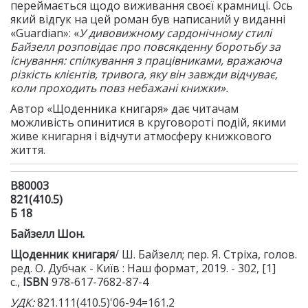
переймається щодо виживання своєї крамниці. Ось
який відгук на цей роман був написаний у виданні
«Guardian»: «
У дивовижному сардонічному стилі
Байзелл розповідає про повсякденну боротьбу за
існування: спілкування з працівниками, вражаюча
різкість клієнтів, тривога, яку він завжди відчуває,
коли проходить повз небажані книжки».
Автор «Щоденника книгаря» дає читачам
можливість опинитися в круговороті подій, якими
живе книгарня і відчути атмосферу книжкового
життя.
В80003
821(410.5)
Б 18
Байзелл Шон.
Щоденник книгаря
/ Ш. Байзелл; пер. Я. Стріха, голов.
ред. О. Дубчак - Київ : Наш формат, 2019. - 302, [1]
с.,
ISBN
978-617-7682-87-4
УДК:
821.111(410.5)'06-94=161.2