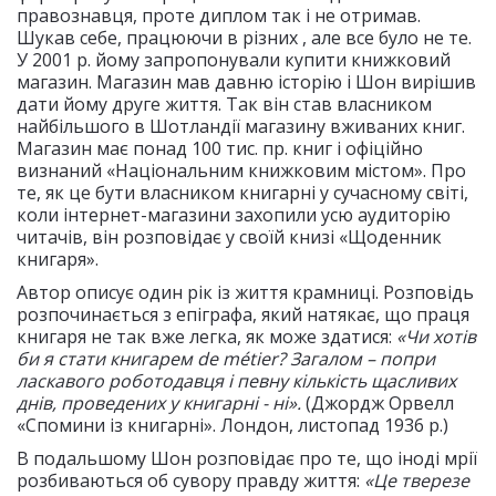
правознавця, проте диплом так і не отримав.
Шукав себе, працюючи в різних , але все було не те.
У 2001 р. йому запропонували купити книжковий
магазин. Магазин мав давню історію і Шон вирішив
дати йому друге життя. Так він став власником
найбільшого в Шотландії магазину вживаних книг.
Магазин має понад 100 тис. пр. книг і офіційно
визнаний «Національним книжковим містом». Про
те, як це бути власником книгарні у сучасному світі,
коли інтернет-магазини захопили усю аудиторію
читачів, він розповідає у своїй книзі «Щоденник
книгаря».
Автор описує один рік із життя крамниці. Розповідь
розпочинається з епіграфа, який натякає, що праця
книгаря не так вже легка, як може здатися:
«Чи хотів
би я стати книгарем
de
m
é
tier
? Загалом – попри
ласкавого роботодавця і певну кількість щасливих
днів, проведених у книгарні - ні».
(Джордж Орвелл
«Спомини із книгарні». Лондон, листопад 1936 р.)
В подальшому Шон розповідає про те, що іноді мрії
розбиваються об сувору правду життя:
«Це тверезе