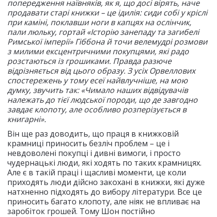
попередження наївняків, як я, що досі вірять, наче
продавати старі книжки – це ідилія: сиди собі у кріслі
при каміні, поклавши ноги в капцях на ослінчик,
пали люльку, гортай «Історію занепаду та загибелі
Римської імперії» Гіббона й точи велемудрі розмови
з милими ексцентричними покупцями, які радо
розстаються із грошиками. Правда разюче
відрізняється від цього образу. З усіх Орвеллових
спостережень у тому есеї найвлучніше, на мою
думку, звучить так: «Чимало наших відвідувачів
належать до тієї людської породи, що де завгодно
завдає клопоту, але особливо розперізується в
книгарні».
Він ще раз доводить, що праця в книжковій
крамниці приносить безліч проблем – це і
невдоволені покупці і дивні вимоги, і просто
чудернацькі люди, які ходять по таких крамницях.
Але є в такій праці і щасливі моменти, це коли
приходять люди дійсно закохані в книжки, які дуже
натхненно підходять до вибору літератури. Все це
приносить багато клопоту, але ніяк не впливає на
заробіток грошей. Тому Шон постійно