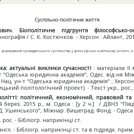
Суспільно-політичне життя
вич. Біополітичне підгрунтя філософсько-о
нографія / С. К. Костючков. - Херсон : Айлант, 2015. 
 формування громадянського суспільства у філософсько-освітньому аспекті, а 
ка: актуальні виклики сучасності
: матеріали II 
-т "Одеська юридична академія", Одес. від-ня Міжн
 : Нац. ун-т "Одеська юридична академія" ; Херсон : 
ький політологічний проект). - Текст укр., рос., а
ячолітті: політичний, економічний, правовий т
14 берез. 2015 р., м. Одеса : [у 2 ч.] / ДВНЗ "
Д. Ушинського", Міжнар. Вишеград. Фонд. - Одеса ;
р., рос. - Бібліогр. наприкінці ст.
., англ. - Бібліогр. наприкінці ст. та в підрядк. прим.