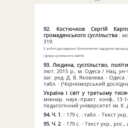
92. Костючков Сергій Карпо
громадянського суспільства
: мо
319.
У роботі досліджено біополітичне підгрунтя процесу
сфери суспільного життя.
93. Людина, суспільство, політи
лют. 2015 р., м. Одеса / Нац. ун
заг. ред. Д. В. Яковлева. - Одеса
табл. - (Чорноморський дослідниц
Україна і світ у третьому тис
міжнар. наук.-практ. конф., 13-
педагогічний університет ім. К. 
94.
Ч. 1
. - 179 с. : табл. - Текст ук
95. Ч. 2
. - 179 с. - Текст укр., рос