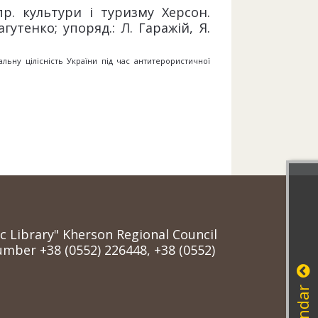
пр. культури і туризму Херсон.
гутенко; упоряд.: Л. Гаражій, Я.
льну цілісність України під час антитерористичної
ic Library" Kherson Regional Council
mber +38 (0552) 226448, +38 (0552)