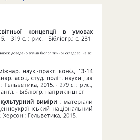
світньої концепції в умовах
- 319 с. : рис. - Бібліогр.: с. 281-
також доведено вплив біополітичної складової на всі
міжнар. наук.-практ. конф., 13-14
ар. асоц. студ. політ. науки ; за
Гельветика, 2015. - 279 с. : рис.,
нгл. - Бібліогр. наприкінці ст.
а культурний виміри
: матеріали
Південноукраїнський національний
 Херсон : Гельветика, 2015.