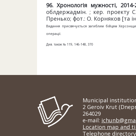
96. Хронологія мужності, 2014-
облдержадмін. ; кер. проекту С.
Пренько; фот.: О. Корняков [та ін.]
Видання присвячується загиблим бійцям Херсонщини
операції.
Див. також № 119, 146-148, 370
Municipal institutio
2 Geroiv Krut (Dnep
264029
e-mail:
ichunb@gmai
Location map and t
Telephone directory