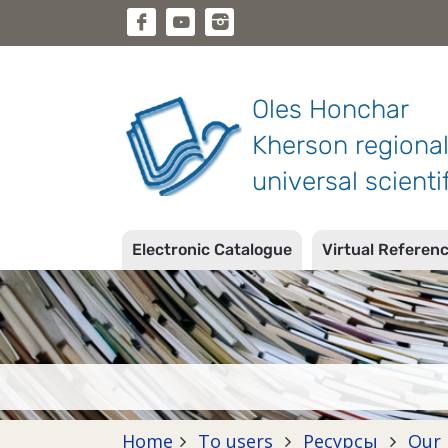
Oles Honchar
Kherson regiona
universal scientif
Electronic Catalogue
Virtual Referen
Home
To users
Ресурсы
Our 