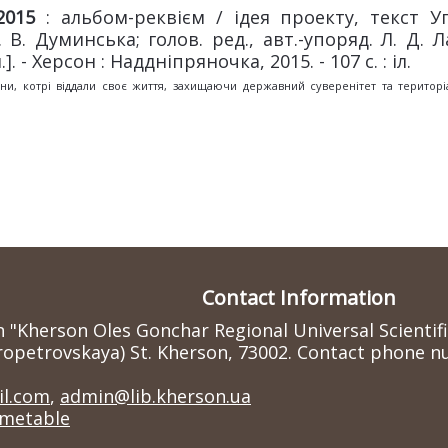
2015
: альбом-реквієм / ідея проекту, текст У
 В. Думинська; голов. ред., авт.-упоряд. Л. Д. Ла
. - Херсон : Наддніпряночка, 2015. - 107 с. : іл.
, котрі віддали своє життя, захищаючи державний суверенітет та територіа
Contact Information
n "Kherson Oles Gonchar Regional Universal Scientif
ropetrovskaya) St. Kherson, 73002. Contact phone nu
l.com
,
admin@lib.kherson.ua
imetable