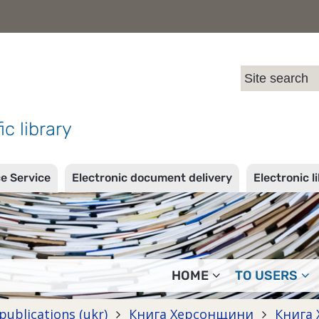
l
ic library
ce Service
Electronic document delivery
Electronic l
HOME
TO USERS
publications (ukr)
Книга Херсонщини
Книга 