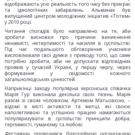
відображають усю реальність того часу без прикрас
та ідеологічних забарвлень. Альманах був
випущений центром молодіжних ініціатив «Тотем»
у 2010 році.
Читання спогадів було направлено на те, аби
зробити висновки про причини виникнення
ненависті, нетерпимості та насилля в суспільстві.
Під час подальшого обговорення учасники
висловлювали свої думки з приводу того, що саме
потрібно зробити, аби не допускати відповідних
проявів у сучасній Україні, у першу чергу, через
формування у свідомості кожного
загальнолюдських цінностей.
Наприкінці заходу популярна херсонська співачка
Марія Гур виконала декілька своїх пісень. Марія
разом зі своїм чоловіком, Артемом Матьовкою, –
відомі в місті активісти та митці, які своєю
наполегливою та успішною працею намагаються
популяризувати в суспільстві принципи добра,
терпимості, гуманізму та любові.
Фестиваль проводився благодійною організацією