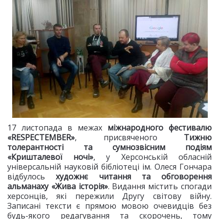
17 листопада в межах
міжнародного фестивалю
«RESPECTEMBER»
, присвяченого
Тижню
толерантності та сумнозвісним подіям
«Кришталевої ночі»
, у Херсонській обласній
універсальній науковій бібліотеці ім. Олеся Гончара
відбулось
художнє читання та обговорення
альманаху «Жива історія»
. Видання містить спогади
херсонців, які пережили Другу світову війну.
Записані тексти є прямою мовою очевидців без
будь-якого редагування та скорочень, тому