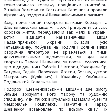
Шевченка, для студентів Херсонського економіко-
технологічного коледжу працівники книгозбірні
Віталіна Волкова та Костянтин Капошилін провели
віртуальну подорож «Шевченківськими шляхами»
.
Захід присвячений подорожі шляхами Кобзаря та
Шевченківським місцям. Тарас Григорович за своє
коротке життя, перебуваючи так мало в Україні,
встиг відвідати найвизначніші місця
Наддніпрянської України, об’їздив усю
Гетьманщину, побував на Поділлі і Волині. Ніяка
історична література не зрівняється з тими
документальними відомостями, які дає нам
творчість Тараса Шевченка, як поета і художника,
про відвідані ним Суботів і Чигирин, Холодний Яр,
Батурин, Седнів, Переяслав, Яготин, Борзну, хутори
Матронівку (Кулішівку) і Качанівку, Кам’янець-
Подільський, Ковель та інші.
Подорож Шевченківськими місцями дає змогу
більше зрозуміти його творчу та художню
спадщину. Учні також віртуально відвідали музеї та
меморіальні комплекси. Пам’ятники Тарасу
Шевченку встановлені по всьому світу. Їх