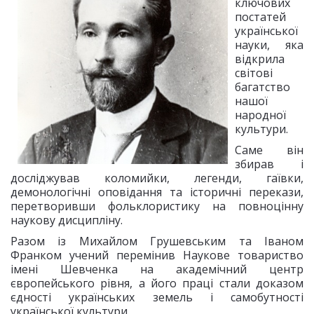
ключових
постатей
української
науки, яка
відкрила
світові
багатство
нашої
народної
культури.
Саме він
збирав і
досліджував коломийки, легенди, гаївки,
демонологічні оповідання та історичні перекази,
перетворивши фольклористику на повноцінну
наукову дисципліну.
Разом із Михайлом Грушевським та Іваном
Франком учений перемінив Наукове товариство
імені Шевченка на академічний центр
європейського рівня, а його праці стали доказом
єдності українських земель і самобутності
української культури.