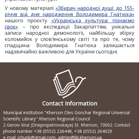
У новому матеріалі
«Збирач народної душі: до 155-
річчя від дня народження Володимира Гнатюка»
нашого проєкту
«Українська культура: пізнаємо
своє»
– про експедиції Закарпаттям, унікальні
записи народної демонології, найбільшу збірку
коломийок у слов’янському світі та про те, чому
спадщина Володимира Гнатюка залишається
надзвичайно важливою для України сьогодні.
Contact Information
Municipal institution "Kherson Oles Gonchar Regional Universal
Scientific Library" Kherson Regional Council
2 Geroiv Krut (Dnepropetrovskaya) St. Kherson, 73002. Contact
phone number +38 (0552) 226448, +38 (0552) 264029
e-mail:
ichunb@gmail.com
,
admin@lib.kherson.ua