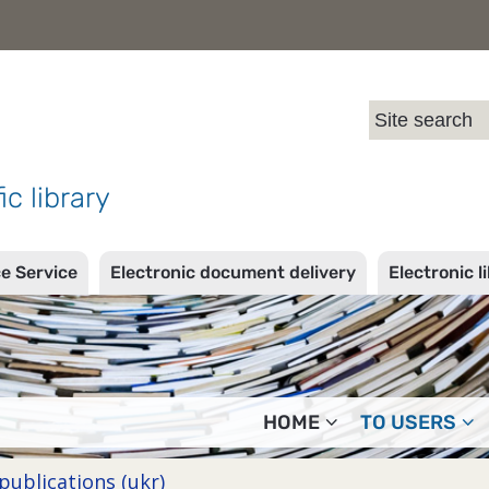
l
ic library
ce Service
Electronic document delivery
Electronic l
HOME
TO USERS
ublications (ukr)