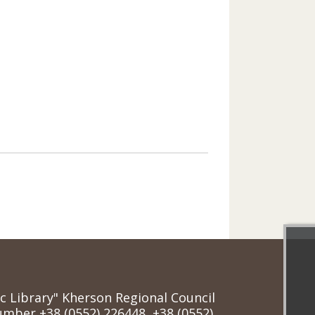
ic Library" Kherson Regional Council
mber +38 (0552) 226448, +38 (0552)