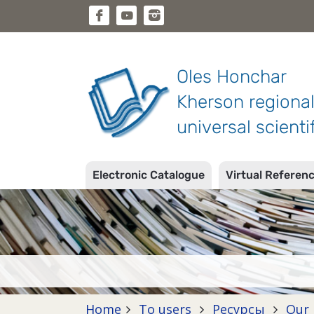
Oles Honchar
Kherson regiona
universal scientif
Electronic Catalogue
Virtual Referen
Home
To users
Ресурсы
Our p