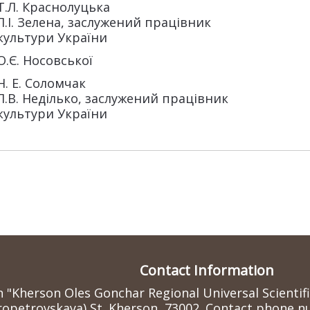
Т.Л. Краснолуцька
Л.І. Зелена, заслужений працівник
культури України
О.Є. Носовської
Н. Е. Соломчак
Л.В. Неділько, заслужений працівник
культури України
Contact Information
n "Kherson Oles Gonchar Regional Universal Scientif
ropetrovskaya) St. Kherson, 73002. Contact phone nu