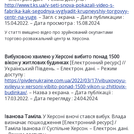
http://www.t.ks.ua/v-seti-snova-pokazali-video-s-
fabrika-kak-segodnya-vyglyadit-krupneyshiy-torgovyy-
centr-na-yuge
. – Загл. с экрана. – Дата публикации :
15.04.2022. – Дата просмотра : 15.08.2024.
У статті вміщено відео про зруйнований окупантами
торгово-розважальний центр м. Херсона.
Вибуховою хвилею у Херсоні вибито понад 1500
вікон у житлових будинках
[Електронний ресурс] //
Український Південь. – Електрон. дані. – Режим
доступу :
https://pivdenukraine.com.ua/2022/03/17/vibuxovoyu-
xvileyu-v-xersoni-vibito-ponad-1500-vikon-u-zhitlovix-
budinkax/
. – Назва з екрана. – Дата публікації :
17.03.2022. – Дата перегляду : 24.04.2024.
Іванова Таміла.
У Херсоні вночі стався вибух. Влада
визначає пошкодження [Електронний ресурс] /
Таміла Іванова // Суспільне Херсон. – Електрон. дані.