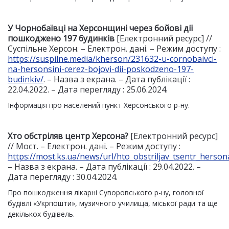
У Чорнобаївці на Херсонщині через бойові дії
пошкоджено 197 будинків
[Електронний ресурс] //
Суспільне Херсон. – Електрон. дані. – Режим доступу :
https://suspilne.media/kherson/231632-u-cornobaivci-
na-hersonsini-cerez-bojovi-dii-poskodzeno-197-
budinkiv/
. – Назва з екрана. – Дата публікації :
22.04.2022. – Дата перегляду : 25.06.2024.
Інформація про населений пункт Херсонського р-ну.
Хто обстріляв центр Херсона?
[Електронний ресурс]
// Мост. – Електрон. дані. – Режим доступу :
https://most.ks.ua/news/url/hto_obstriljav_tsentr_herson
– Назва з екрана. – Дата публікації : 29.04.2022. –
Дата перегляду : 30.04.2024.
Про пошкодження лікарні Суворовського р-ну, головної
будівлі «Укрпошти», музичного училища, міської ради та ще
декількох будівель.