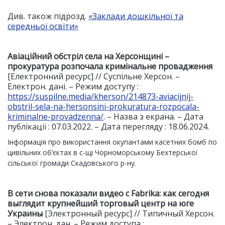
Див. також підрозд.
«Заклади дошкільної та
середньої освіти»
Авіаційний обстріл села на Херсонщині –
прокуратура розпочала кримінальне провадження
[Електронний ресурс] // Суспільне Херсон. –
Електрон. дані. – Режим доступу :
https://suspilne.media/kherson/214873-aviacijnij-
obstril-sela-na-hersonsini-prokuratura-rozpocala-
kriminalne-provadzenna/
. – Назва з екрана. – Дата
публікації : 07.03.2022. – Дата перегляду : 18.06.2024.
Інформація про використання окупантами касетних бомб по
цивільних об’єктах в с-щі Чорноморському Бехтерської
сільської громади Скадовського р-ну.
В сети снова показали видео с Fabrika: как сегодня
выглядит крупнейший
торговый центр на юге
Украины
[Электронный ресурс] // Типичный Херсон.
– Электрон. дан. – Режим доступа :