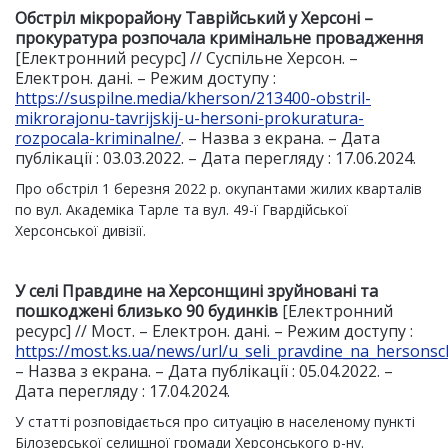
Обстріл мікрорайону Таврійський у Херсоні –
прокуратура розпочала кримінальне провадження
[Електронний ресурс] // Суспільне Херсон. –
Електрон. дані. – Режим доступу :
https://suspilne.media/kherson/213400-obstril-
mikrorajonu-tavrijskij-u-hersoni-prokuratura-
rozpocala-kriminalne/
. – Назва з екрана. – Дата
публікації : 03.03.2022. – Дата перегляду : 17.06.2024.
Про обстріл 1 березня 2022 р. окупантами жилих кварталів
по вул. Академіка Тарле та вул. 49-ї Гвардійської
Херсонської дивізії.
У селі Правдине на Херсонщині зруйновані та
пошкоджені близько 90 будинків
[Електронний
ресурс] // Мост. – Електрон. дані. – Режим доступу :
https://most.ks.ua/news/url/u_seli_pravdine_na_hersons
– Назва з екрана. – Дата публікації : 05.04.2022. –
Дата перегляду : 17.04.2024.
У статті розповідається про ситуацію в населеному пункті
Білозерської селищної громади Херсонського р-ну.