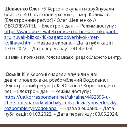
Шевченко Олег.
«У Херсоні окупанти зруйнували
близько 40 багатоповерхівок», – мер Колихаєв
[Електронний ресурс] / Олег Шевченко //
OBOZREVATEL. – Електрон. дані. – Режим доступу :
https://war.obozrevatel.com/ukr/u-hersoni-okupanti-
zrujnuvali-blizko-40-bagatopoverhivok-mer-
kolihaev.htm
. – Назва з екрана. – Дата публікації :
17.03.2022. – Дата перегляду : 29.04.2024.
Із заяви І. Колихаєва, голови міської ради обласного центру.
Юськів К.
У Херсоні снаряди влучили у дві
дев'ятиповерхівки, розбомблений Водоканал
[Електронний ресурс] / К. Юськів // Кореспондент.
net. – Електрон. дані. – Режим доступу :
https://ua.korrespondent.net/ukraine/4452895-u-
khersoni-snariady-vluchyly-u-dvi-deviatypoverkhivky-
rozbomblenyi-vodokanal
. – Назва з екрана. – Дата
публікації : 01.03.2022. – Дата перегляду : 03.05.2024.