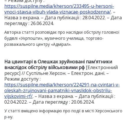
– Режим доступу :
https://suspilne.media/kherson/233495-u-hersoni-
vnoci-stavsa-vibuh-vlada-viznacae-poskodzenna/
. –
Назва з екрана. – Дата публікації : 28.04.2022. – Дата
перегляду : 26.06.2024.
Авторка статті розповідає про наслідки обстрілу головної
будівлі «Укрпошти», музичного училища, торгово-
розважального центру «Адмірал».
На цвинтарі в Олешках зруйновані пам'ятники
внаслідок обстрілу військовими рф
[Електронний
ресурс] // Суспільне Херсон. – Електрон. дані. –
Режим доступу :
https://suspilne.media/kherson/224291-na-cvintari-v-
oleskah-zrujnovani-pamatniki-vnaslidok-obstrilu-
vijskovimi-rf/
. – Назва з екрана. – Дата публікації :
02.04.2022. – Дата перегляду : 20.06.2024.
У статті вміщено інформацію про події в місті Херсонського
р-ну.