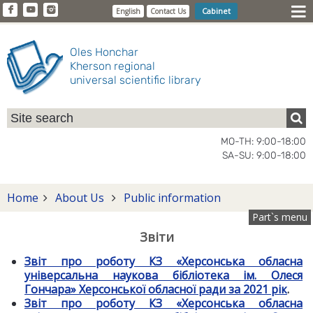
Cabinet
English
Contact Us
Oles Honchar
Kherson regional
universal scientific library
MO-TH: 9:00-18:00
SA-SU: 9:00-18:00
Home
About Us
Public information
Part`s menu
Звіти
Звіт про роботу КЗ «Херсонська обласна
універсальна наукова бібліотека ім. Олеся
Гончара» Херсонської обласної ради за 2021 рік
.
Звіт про роботу КЗ «Херсонська обласна