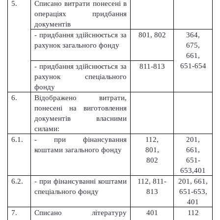
5.
Списано витрати понесені в
операціях придбання
документів
- придбання здійснюється за
801, 802
364,
рахунок загального фонду
675,
661,
651-654
- придбання здійснюється за
811-813
рахунок спеціального
фонду
6.
Відображено витрати,
понесені на виготовлення
документів власними
силами:
6.1.
- при фінансування
112,
201,
коштами загального фонду
801,
661,
802
651-
653,401
6.2.
- при фінансуванні коштами
112, 811-
201, 661,
спеціального фонду
813
651-653,
401
7.
Списано літературу
401
112