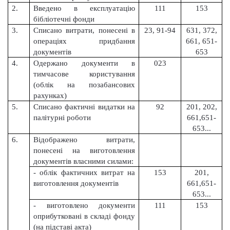
2.
Введено в експлуатацію
111
153
бібліотечні фонди
3.
Списано витрати, понесені в
23, 91-94
631, 372,
операціях придбання
661, 651-
документів
653
4.
Одержано документи в
023
тимчасове користування
(облік на позабансових
рахунках)
5.
Списано фактичні видатки на
92
201, 202,
палітурні роботи
661,651-
653...
6.
Відображено витрати,
понесені на виготовлення
документів власними силами:
- облік фактичних витрат на
153
201,
виготовлення документів
661,651-
653...
- виготовлено документи
111
153
оприбутковані в складі фонду
(на підставі акта)