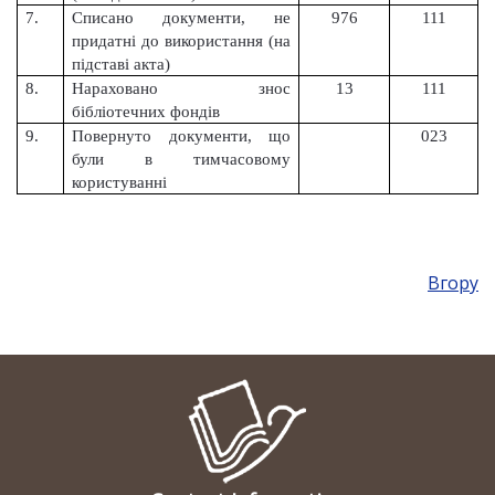
7.
Списано документи, не
976
111
придатні до використання (на
підставі акта)
8.
Нараховано знос
13
111
бібліотечних фондів
9.
Повернуто документи, що
023
були в тимчасовому
користуванні
Вгору