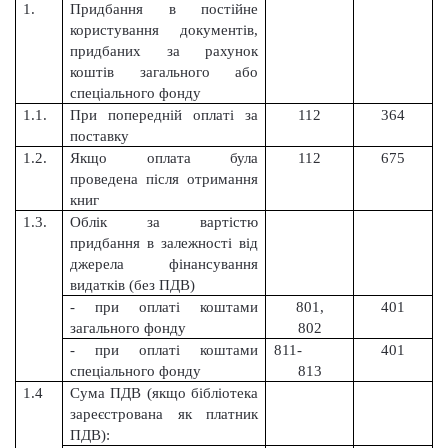
1.
Придбання в постійне
користування документів,
придбаних за рахунок
коштів загального або
спеціального фонду
1.1.
При попередній оплаті за
112
364
поставку
1.2.
Якщо оплата була
112
675
проведена після отримання
книг
1.3.
Облік за вартістю
придбання в залежності від
джерела фінансування
видатків (без ПДВ)
- при оплаті коштами
801,
401
загального фонду
802
- при оплаті коштами
811-
401
спеціального фонду
813
1.4
Сума ПДВ (якщо бібліотека
зареєстрована як платник
ПДВ):