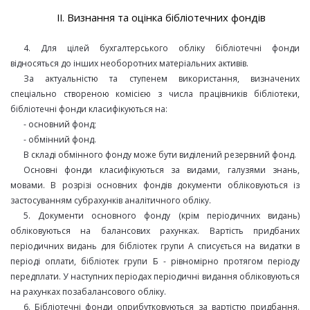
ІІ. Визнання та оцінка бібліотечних фондів
4. Для цілей бухгалтерського обліку бібліотечні фонди
відносяться до інших необоротних матеріальних активів.
За актуальністю та ступенем використання, визначених
спеціально створеною комісією з числа працівників бібліотеки,
бібліотечні фонди класифікуються на:
- основний фонд;
- обмінний фонд.
В складі обмінного фонду може бути виділений резервний фонд.
Основні фонди класифікуються за видами, галузями знань,
мовами. В розрізі основних фондів документи обліковуються із
застосуванням субрахунків аналітичного обліку.
5. Документи основного фонду (крім періодичних видань)
обліковуються на балансових рахунках. Вартість придбаних
періодичних видань для бібліотек групи А списується на видатки в
періоді оплати, бібліотек групи Б - рівномірно протягом періоду
передплати. У наступних періодах періодичні видання обліковуються
на рахунках позабалансового обліку.
6. Бібліотечні фонди оприбутковуються за вартістю придбання.