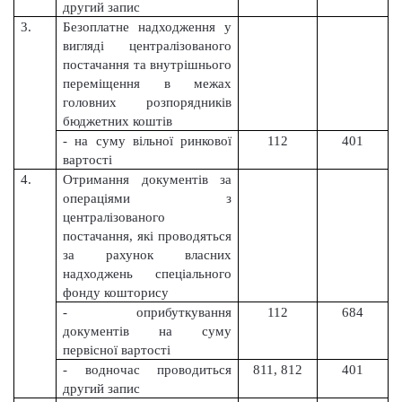
другий запис
3.
Безоплатне надходження у
вигляді централізованого
постачання та внутрішнього
переміщення в межах
головних розпорядників
бюджетних коштів
- на суму вільної ринкової
112
401
вартості
4.
Отримання документів за
операціями з
централізованого
постачання, які проводяться
за рахунок власних
надходжень спеціального
фонду кошторису
- оприбуткування
112
684
документів на суму
первісної вартості
- водночас проводиться
811, 812
401
другий запис