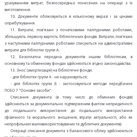
урахуванням витрат, безпосередньо понесених на операції з їх
виготовлення.
10. Документи обліковуються в кількісному виразі і за цінами
оприбуткування.
11. Витрати, пов'язані з початковими палітурними роботами,
збільшують первісну вартість бібліотечних фондів. Витрати, пов'язані
з наступними палітурними роботами списуються на адміністративні
витрати для бібліотек групи А.
12. Безоплатна передача документів іншим бібліотекам, в
основному та обмінному фондах здійснюється згідно законодавства.
13. Знос (амортизація) на бібліотечні фонди:
- для бібліотек групи А - не нараховується;
- для бібліотек групи Б - застосовуються методи передбачені
ПСБО 7 "Основні засоби".
Списання документа (в тому числі до обмінних фондів)
здійснюється за документально підтверженим фактом непридатності
до подальшого використання до подальшого використання
(фізичного та морального зношення, втрати актуальності, або як
непрофільних маловикористовуваних та дублетних документів).
Операції списання документа з балансового обліку здійснюються