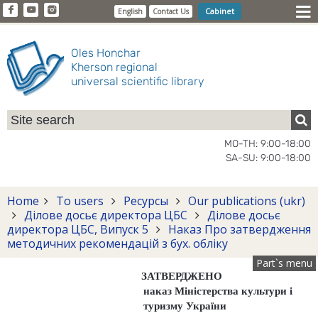
Cabinet
English
Contact Us
Oles Honchar
Kherson regional
universal scientific library
MO-TH: 9:00-18:00
SA-SU: 9:00-18:00
Home
To users
Ресурсы
Our publications (ukr)
Ділове досьє директора ЦБС
Ділове досьє
директора ЦБС, Випуск 5
Наказ Про затвердження
методичних рекомендацій з бух. обліку
Part`s menu
ЗАТВЕРДЖЕНО
наказ Міністерства культури і
туризму України