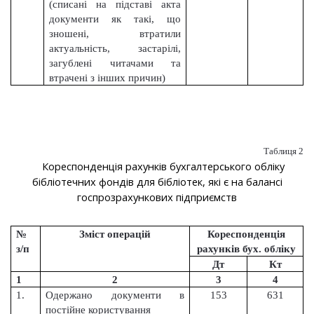
(списані на підставі акта
документи як такі, що
зношені, втратили
актуальність, застарілі,
загублені читачами та
втрачені з інших причин)
Таблиця 2
Кореспонденція рахунків бухгалтерського обліку
бібліотечних фондів для бібліотек, які є на балансі
госпрозрахункових підприємств
№
Зміст операцій
Кореспонденція
з/п
рахунків бух. обліку
Дт
Кт
1
2
3
4
1.
Одержано документи в
153
631
постійне користування