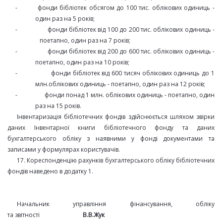
-
фонди бібліотек обсягом до 100 тис. облікових одиниць -
один раз на 5 років;
-
фонди бібліотек від 100 до 200 тис. облікових одиниць -
поетапно, один раз на 7 років;
-
фонди бібліотек від 200 до 600 тис. облікових одиниць -
поетапно, один раз на 10 років;
-
фонди бібліотек від 600 тисяч облікових одиниць до 1
млн.облікових одиниць - поетапно, один раз на 12 років;
-
фонди понад 1 млн. облікових одиниць - поетапно, один
раз на 15 років.
Інвентаризація бібліотечних фондів здійснюється шляхом звірки
даних Інвентарної книги бібліотечного фонду та даних
бухгалтерського обліку з наявними у фонді документами та
записами у формулярах користувачів.
17. Кореспонденцію рахунків бухгалтерського обліку бібліотечних
фондів наведено в додатку 1.
Начальник управління фінансування, обліку
та
звітності
В.В.Жук