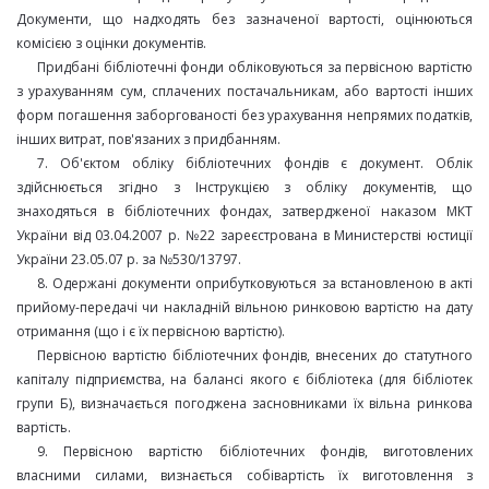
Документи, що надходять без зазначеної вартості, оцінюються
комісією з оцінки документів.
Придбані бібліотечні фонди обліковуються за первісною вартістю
з урахуванням сум, сплачених постачальникам, або вартості інших
форм погашення заборгованості без урахування непрямих податків,
інших витрат, пов'язаних з придбанням.
7. Об'єктом обліку бібліотечних фондів є документ. Облік
здійснюється згідно з Інструкцією з обліку документів, що
знаходяться в бібліотечних фондах, затвердженої наказом МКТ
України від 03.04.2007 р. №22 зареєстрована в Министерстві юстиції
України 23.05.07 р. за №530/13797.
8. Одержані документи оприбутковуються за встановленою в акті
прийому-передачі чи накладній вільною ринковою вартістю на дату
отримання (що і є їх первісною вартістю).
Первісною вартістю бібліотечних фондів, внесених до статутного
капіталу підприємства, на балансі якого є бібліотека (для бібліотек
групи Б), визначається погоджена засновниками їх вільна ринкова
вартість.
9. Первісною вартістю бібліотечних фондів, виготовлених
власними силами, визнається собівартість їх виготовлення з