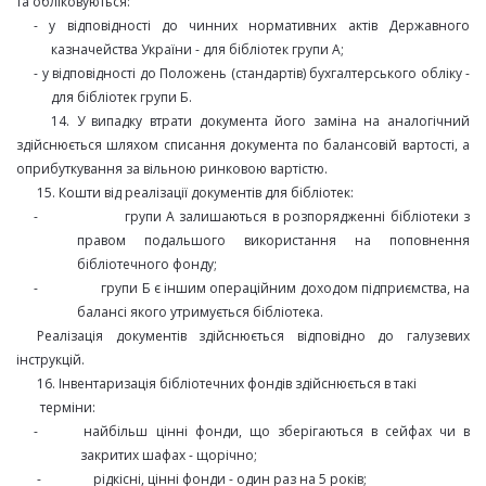
та обліковуються:
- у відповідності до чинних нормативних актів Державного
казначейства України - для бібліотек групи А;
- у відповідності до Положень (стандартів) бухгалтерського обліку -
для бібліотек групи Б.
14. У випадку втрати документа його заміна на аналогічний
здійснюється шляхом списання документа по балансовій вартості, а
оприбуткування за вільною ринковою вартістю.
15. Кошти від реалізації документів для бібліотек:
-
групи А залишаються в розпорядженні бібліотеки з
правом подальшого використання на поповнення
бібліотечного фонду;
-
групи Б є іншим операційним доходом підприємства, на
балансі якого утримується бібліотека.
Реалізація документів здійснюється відповідно до галузевих
інструкцій.
16. Інвентаризація бібліотечних фондів здійснюється в такі
терміни:
-
найбільш цінні фонди, що зберігаються в сейфах чи в
закритих шафах - щорічно;
-
рідкісні, цінні фонди - один раз на 5 років;