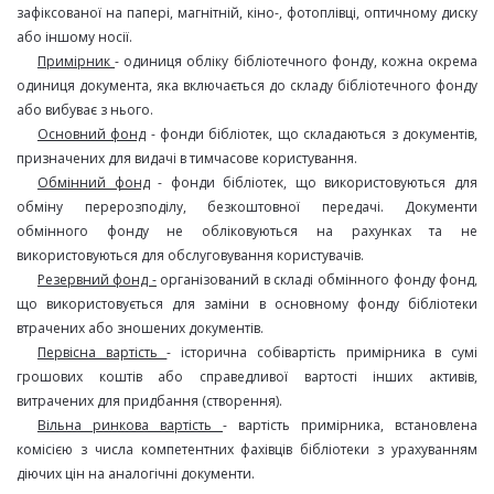
зафіксованої на папері, магнітній, кіно-, фотоплівці, оптичному диску
або іншому носії.
Примірник
- одиниця обліку бібліотечного фонду, кожна окрема
одиниця документа, яка включається до складу бібліотечного фонду
або вибуває з нього.
Основний фонд
- фонди бібліотек, що складаються з документів,
призначених для видачі в тимчасове користування.
Обмінний фонд
- фонди бібліотек, що використовуються для
обміну перерозподілу, безкоштовної передачі. Документи
обмінного фонду не обліковуються на рахунках та не
використовуються для обслуговування користувачів.
Резервний фонд -
організований в складі обмінного фонду фонд,
що використовується для заміни в основному фонду бібліотеки
втрачених або зношених документів.
Первісна вартість
- історична собівартість примірника в сумі
грошових коштів або справедливої вартості інших активів,
витрачених для придбання (створення).
Вільна ринкова вартість
- вартість примірника, встановлена
комісією з числа компетентних фахівців бібліотеки з урахуванням
діючих цін на аналогічні документи.