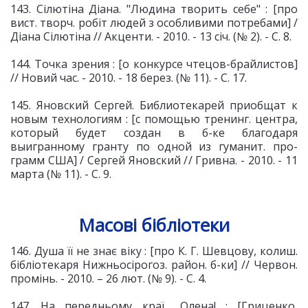
143. Сілютіна Діана. "Людина творить себе" : [про
вист. творч. робіт людей з особливими потребами] /
Діана Сілютіна // Акценти. - 2010. - 13 січ. (№ 2). - С. 8.
144. Точка зрения : [о конкурсе чтецов-брайлистов]
// Новий час. - 2010. - 18 берез. (№ 11). - С. 17.
145. Яновский Сергей. Библиотекарей приобщат к
новым технологиям : [с помощью тренинг. центра,
который будет создан в б-ке благодаря
выигранному гранту по одной из гуманит. про-
грамм США] / Сергей Яновский // Гривна. - 2010. - 11
марта (№ 11). - С. 9.
Масові бібліотеки
146. Душа її не знає віку : [про К. Г. Шевцову, колиш.
бібліотекаря Нижньосірогоз. район. б-ки] // Червон.
промінь. - 2010. – 26 лют. (№ 9). - С. 4.
147. На передньому краї... Олена! : [Гриценко,