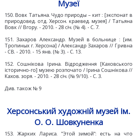
Музеї
150. Вовк Татьяна. Чудо природы – кит : [экспонат в
природовед. отд. Херсон. краевед. музея] / Татьяна
Вовк // Вгору. - 2010. - 28 січ. (№ 4). - С. 7.
151. Захаров Александр. Музей в больнице : [им.
Тропиных г. Херсона] / Александр Захаров // Гривна
- СВ. - 2010. - 15 янв. (№ 3). - С. 13.
152. Сошнікова Ірина. Відродження [Каховського
історично-го] музею розпочато / Ірина Сошнікова //
Кахов. зоря. - 2010. - 28 січ. (№ 9/10). - С. 3.
Див. також № 9
Херсонський художній музей ім.
О. О. Шовкуненка
153. Жарких Лариса. "Этой зимой": есть на что