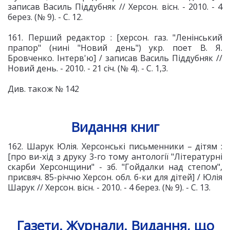
записав Василь Піддубняк // Херсон. вісн. - 2010. - 4
берез. (№ 9). - С. 12.
161. Перший редактор : [херсон. газ. "Ленінський
прапор" (нині "Новий день") укр. поет В. Я.
Бровченко. Інтерв'ю] / записав Василь Піддубняк //
Новий день. - 2010. - 21 січ. (№ 4). - С. 1,3.
Див. також № 142
Видання книг
162. Шарук Юлія. Херсонські письменники – дітям :
[про ви-хід з друку 3-го тому антології "Літературні
скарби Херсонщини" - зб. "Гойдалки над степом",
присвяч. 85-річчю Херсон. обл. б-ки для дітей] / Юлія
Шарук // Херсон. вісн. - 2010. - 4 берез. (№ 9). - С. 13.
Газети. Журнали. Видання, що