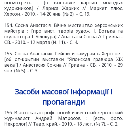
посмотреть : [о выставке картин молодых
художников] / Лариса Жарких // Маркет плюс.
Херсон. - 2010. - 14-20 янв. (№ 2). – С. 19.
154. Сосна Анастасія. Вічне мистецтво херсонських
майстрів : [про вист. творів худож. І. Ботька та
скульптора І. Білокура] / Анастасія Сосна // Гривна -
СВ. - 2010. - 12 марта (№ 11). - С. 4.
155. Сосна Анастасия. Гейши и самураи в Херсоне :
[об от-крытии выставки "Японская гравюра XIX
века"] / Анастасия Со-сна // Гривна - СВ. - 2010. - 29
янв. (№ 5). - С. 3.
Засоби масової інформації і
пропаганди
156. В автокатастрофе погиб известный херсонский
жур-налист Андрей Матросов : [есть фото.
Некролог] // Тавр. край. - 2010. - 18 лют. (№ 7). - С. 2.