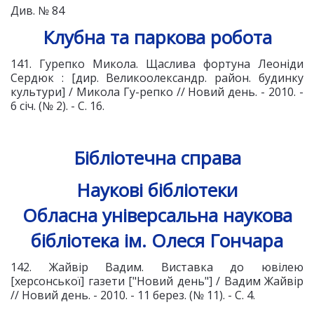
Див. № 84
Клубна та паркова робота
141. Гурепко Микола. Щаслива фортуна Леоніди
Сердюк : [дир. Великоолександр. район. будинку
культури] / Микола Гу-репко // Новий день. - 2010. -
6 січ. (№ 2). - С. 16.
Бібліотечна справа
Наукові бібліотеки
Обласна універсальна наукова
бібліотека ім. Олеся Гончара
142. Жайвір Вадим. Виставка до ювілею
[херсонської] газети ["Новий день"] / Вадим Жайвір
// Новий день. - 2010. - 11 берез. (№ 11). - С. 4.