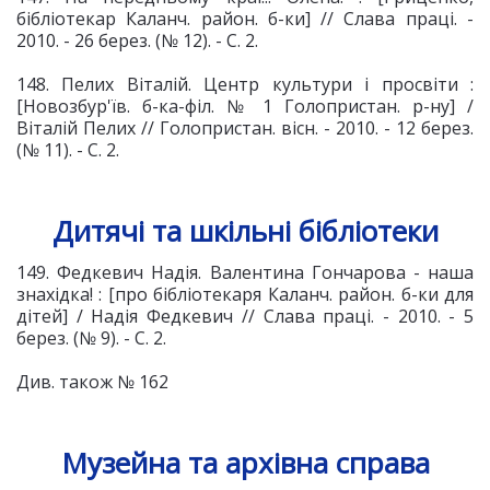
бібліотекар Каланч. район. б-ки] // Слава праці. -
2010. - 26 берез. (№ 12). - С. 2.
148. Пелих Віталій. Центр культури і просвіти :
[Новозбур'їв. б-ка-філ. № 1 Голопристан. р-ну] /
Віталій Пелих // Голопристан. вісн. - 2010. - 12 берез.
(№ 11). - С. 2.
Дитячі та шкільні бібліотеки
149. Федкевич Надія. Валентина Гончарова - наша
знахідка! : [про бібліотекаря Каланч. район. б-ки для
дітей] / Надія Федкевич // Слава праці. - 2010. - 5
берез. (№ 9). - С. 2.
Див. також № 162
Музейна та архівна справа