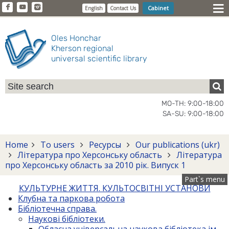
Cabinet
English
Contact Us
Oles Honchar
Kherson regional
universal scientific library
MO-TH: 9:00-18:00
SA-SU: 9:00-18:00
Home
To users
Ресурсы
Our publications (ukr)
Література про Херсонську область
Література
про Херсонську область за 2010 рік. Випуск 1
Part`s menu
КУЛЬТУРНЕ ЖИТТЯ. КУЛЬТОСВІТНІ УСТАНОВИ
Клубна та паркова робота
Бібліотечна справа.
Наукові бібліотеки.