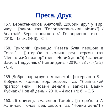
Преса. Друк
157. Берестенников Анатолій. Добрий друг у вирі
часу : [район. газ. "Голопристанський вісник"] /
Анатолій Берестенни-ков // Голопристан. вісн. -
2010. - 15 січ. (№ 3). - С. 2.
158. Григорій Кривець: "Газета була першою в
Союзі" : [інтерв'ю з колиш. ред. херсон. газ.
"Ленінський прапор" (нині "Новий день")] / записав
Василь Піддубняк // Новий день. - 2010. - 28 січ. (№ 5).
- С. 4.
159. Добро народжується навесні : [інтерв'ю з В. І.
Добушем, колиш. кор. херсон. газ. "Ленінський
прапор" (нині "Новий день")] / записав Вадим
Лубчак // Новий день. - 2010. – 4 лют. (№ 6). - С. 5.
160. Літописець смаглявої Таврії : [інтерв'ю з А.
Жупиною, голов. ред. херсон. газ. "Новий день"] /