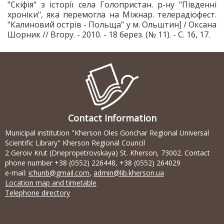
"Скіфія" з історії села Голопристан. р-ну "Південні
хроніки", яка перемогла на Міжнар. телерадіофест.
"Калиновий острів - Польща" у м. Ольштин] / Оксана
Шорник // Вгору. - 2010. - 18 берез. (№ 11). - С. 16, 17.
Contact Information
Municipal institution "Kherson Oles Gonchar Regional Universal
Scientific Library" Kherson Regional Council
2 Geroiv Krut (Dnepropetrovskaya) St. Kherson, 73002. Contact
phone number +38 (0552) 226448, +38 (0552) 264029
e-mail:
ichunb@gmail.com
,
admin@lib.kherson.ua
Location map and timetable
Telephone directory