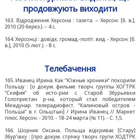
продовжують виходити
163. Відродження Херсона : газета. – Херсон: [б. в.],
2010 (20 берез.). – 4 с.
164. Херсонці : довідк. громад.-політ. вид. - Херсон: [б.
в.], 2010 (5 лют.). - 8 с.
Телебачення
165. Иванец Ирина. Как "Южные хроники" покорили
Польшу : [о докум. фильме творч. группы ХОГТРК
"Скифия" об исто-рии с. Старой Збурьевки
Голопристан. р-на, который стал победителем
Междунар. телерадиофест. "Калиновый остров -
Польша" в г. Ольштын] / Ирина Иванец // Маркет
плюс. Херсон. - 2010. - 18-24 марта (№ 11). - С. 1,5.
166. Шорник Оксана. Польща відкриває [Стару]
Збур'ївку : [про докум. стрічку творч. групи ХОДТРК