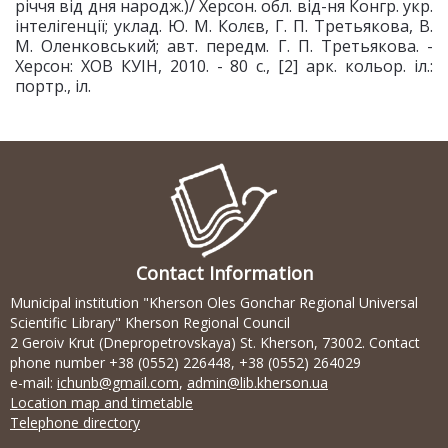
річчя від дня народж.)/ Херсон. обл. від-ня Конгр. укр.
інтелігенції; уклад. Ю. М. Колєв, Г. П. Третьякова, В.
М. Оленковський; авт. передм. Г. П. Третьякова. -
Херсон: ХОВ КУІН, 2010. - 80 с., [2] арк. кольор. іл.:
портр., іл.
Contact Information
Municipal institution "Kherson Oles Gonchar Regional Universal
Scientific Library" Kherson Regional Council
2 Geroiv Krut (Dnepropetrovskaya) St. Kherson, 73002. Contact
phone number +38 (0552) 226448, +38 (0552) 264029
e-mail:
ichunb@gmail.com
,
admin@lib.kherson.ua
Location map and timetable
Telephone directory