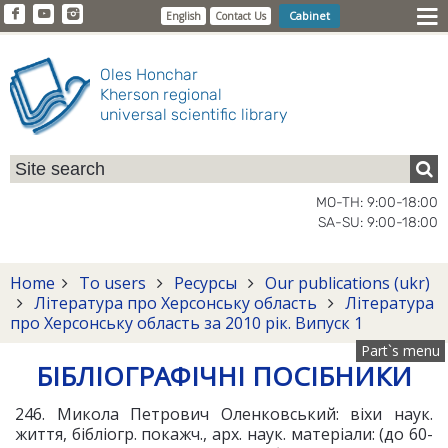
Cabinet
English
Contact Us
Oles Honchar
Kherson regional
universal scientific library
MO-TH: 9:00-18:00
SA-SU: 9:00-18:00
Home
To users
Ресурсы
Our publications (ukr)
Література про Херсонську область
Література
про Херсонську область за 2010 рік. Випуск 1
Part`s menu
БІБЛІОГРАФІЧНІ ПОСІБНИКИ
246. Микола Петрович Оленковський: віхи наук.
життя, бібліогр. покажч., арх. наук. матеріали: (до 60-