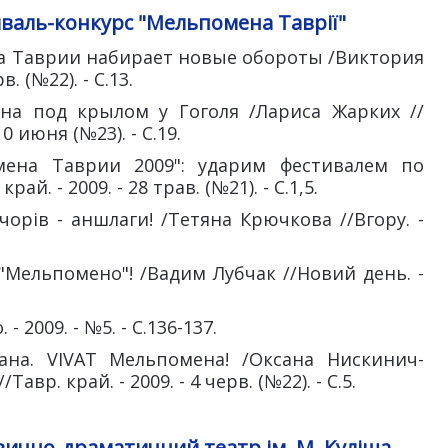
валь-конкурс "Мельпомена Таврії"
на Таврии набирает новые обороты /Виктория
в. (№22). - С.13.
ена под крылом у Гоголя /Лариса Жарких //
0 июня (№23). - С.19.
мена Таврии 2009": ударим фестивалем по
ай. - 2009. - 28 трав. (№21). - С.1,5.
чорів - аншлаги! /Тетяна Крючкова //Вгору. -
, "Мельпомено"! /Вадим Лубчак //Новий день. -
 2009. - №5. - С.136-137.
сана. VIVAT Мельпомена! /Оксана Нискинич-
вр. край. - 2009. - 4 черв. (№22). - С.5.
ично-драматичний театр ім. М. Куліша