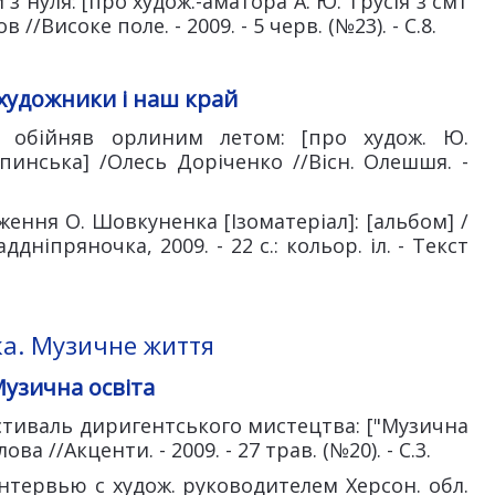
з нуля: [про худож.-аматора А. Ю. Трусія з смт
/Високе поле. - 2009. - 5 черв. (№23). - С.8.
художники і наш край
ю обійняв орлиним летом: [про худож. Ю.
инська] /Олесь Доріченко //Вісн. Олешшя. -
ження О. Шовкуненка [Ізоматеріал]: [альбом] /
ддніпряночка, 2009. - 22 с.: кольор. іл. - Текст
а. Музичне життя
узична освіта
стиваль диригентського мистецтва: ["Музична
ва //Акценти. - 2009. - 27 трав. (№20). - С.3.
нтервью с худож. руководителем Херсон. обл.