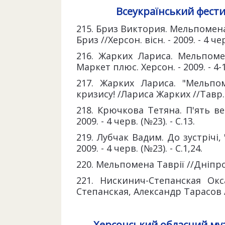
Всеукраїнський фести
215. Бриз Виктория. Мельпоме
Бриз //Херсон. вісн. - 2009. - 4 чер
216. Жарких Лариса. Мельпом
Маркет плюс. Херсон. - 2009. - 4-1
217. Жарких Лариса. "Мельпо
кризису! /Лариса Жарких //Тавр. кр
218. Крючкова Тетяна. П'ять ве
2009. - 4 черв. (№23). - С.13.
219. Лубчак Вадим. До зустрічі
2009. - 4 черв. (№23). - С.1,24.
220. Мельпомена Таврії //Дніпро. -
221. Нискинич-Степанская Ок
Степанская, Александр Тарасов //Та
Херсонський обласний муз