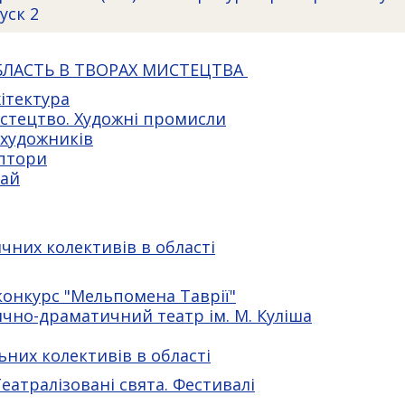
уск 2
БЛАСТЬ В ТВОРАХ МИСТЕЦТВА
ітектура
стецтво. Художні промисли
 художників
ьптори
рай
ичних колективів в області
конкурс "Мельпомена Таврії"
чно-драматичний театр ім. М. Куліша
ьних колективів в області
еатралізовані свята. Фестивалі