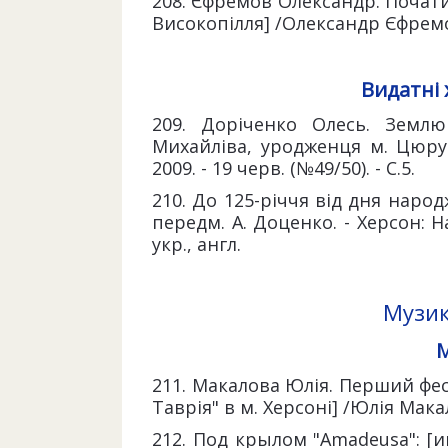
208. Єфремов Олександр. Почати 
Високопілля] /Олександр Єфремов /
Видатні 
209. Доріченко Олесь. Земл
Михайліва, уродженця м. Цюруп
2009. - 19 черв. (№49/50). - С.5.
210. До 125-річчя від дня народ
передм. А. Доценко. - Херсон: На
укр., англ.
Музик
М
211. Макалова Юлія. Перший фе
Таврія" в м. Херсоні] /Юлія Макало
212. Под крылом "Amadeusa": [и