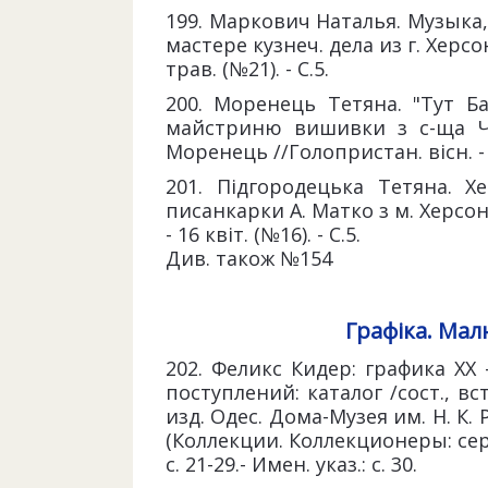
199. Маркович Наталья. Музыка,
мастере кузнеч. дела из г. Херсо
трав. (№21). - С.5.
200. Моренець Тетяна. "Тут Б
майстриню вишивки з с-ща Чо
Моренець //Голопристан. вісн. - 20
201. Підгородецька Тетяна. Х
писанкарки А. Матко з м. Херсон
- 16 квіт. (№16). - С.5.
Див. також №154
Графіка. Мал
202. Феликс Кидер: графика ХХ 
поступлений: каталог /сост., вст
изд. Одес. Дома-Музея им. Н. К. Ре
(Коллекции. Коллекционеры: сер. ос
с. 21-29.- Имен. указ.: с. 30.