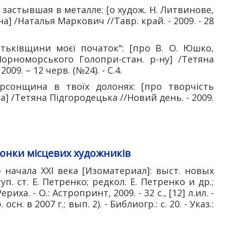
 застывшая в металле: [о худож. Н. Литвинове,
на] /Наталья Маркович //Тавр. край. - 2009. - 28
атьківщини моєї початок": [про В. О. Юшко,
рноморського Голопри-стан. р-ну] /Тетяна
09. – 12 черв. (№24). - С.4.
ерсонщина в твоїх долонях: [про творчість
а] /Тетяна Підгородецька //Новий день. - 2009.
юнки місцевих художників
- начала ХХI века [Изоматериал]: выст. новых
уп. ст. Е. Петренко; редкол. Е. Петренко и др.;
риха. - О.: Астропринт, 2009. - 32 с., [12] л.ил. -
н. в 2007 г.; вып. 2). - Библиогр.: с. 20. - Указ.: