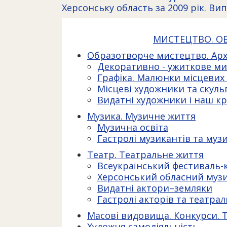
Херсонську область за 2009 рік. Вип
МИСТЕЦТВО. О
Образотворче мистецтво. Арх
Декоративно - ужиткове ми
Графіка. Малюнки місцевих
Місцеві художники та скул
Видатні художники і наш к
Музика. Музичне життя
Музична освіта
Гастролі музикантів та муз
Театр. Театральне життя
Всеукраїнський фестиваль-
Херсонський обласний музи
Видатні актори–земляки
Гастролі акторів та театрал
Масові видовища. Конкурси. Т
Художня самодіяльність