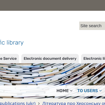
l
ic library
ce Service
Electronic document delivery
Electronic l
HOME
TO USERS
publications (ukr)
Література про Херсонську 