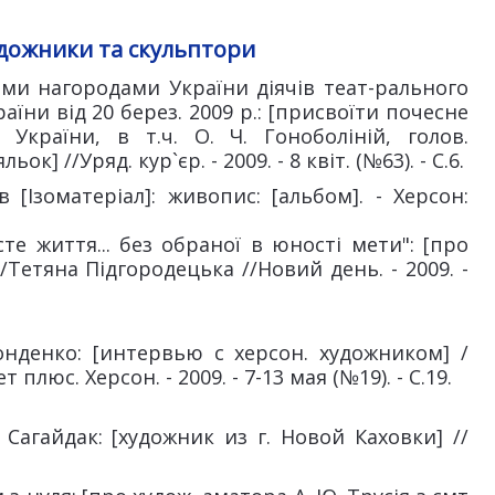
удожники та скульптори
ми нагородами України діячів теат-рального
їни від 20 берез. 2009 р.: [присвоїти почесне
України, в т.ч. О. Ч. Гоноболіній, голов.
к] //Уряд. кур`єр. - 2009. - 8 квіт. (№63). - С.6.
[Ізоматеріал]: живопис: [альбом]. - Херсон:
сте життя... без обраної в юності мети": [про
 /Тетяна Підгородецька //Новий день. - 2009. -
нденко: [интервью с херсон. художником] /
люс. Херсон. - 2009. - 7-13 мая (№19). - С.19.
Сагайдак: [художник из г. Новой Каховки] //