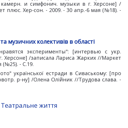
камерн. и симфонич. музыки в г. Херсоне] /
плюс. Хер-сон. - 2009. - 30 апр.-6 мая (№18). -
 та музичних колективів в області
нравятся эксперименты": [интервью с укр.
. Херсоне] /записала Лариса Жарких //Маркет
(№25). - С.19.
ото" української естради в Сиваському: [про
вотр. р-ну] /Олена Олійник //Трудова слава. -
 Театральне життя