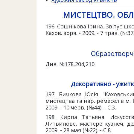
МИСТЕЦТВО. ОБЛ
196. Сошнікова Ірина. Звітує шк
Кахов. зоря. - 2009. - 7 трав. (№37/3
Образотворче
Див. №178,204,210
Декоративно - ужитк
197. Бичкова Юлія. "Каховський
мистецтва та нар. ремесел в м. 
2009. - 10 черв. (№44). - С.3.
198. Кирпа Татьяна. Искусст
Литвинове, мастере кузнеч. дел
2009. - 28 мая (№22). - С.8.