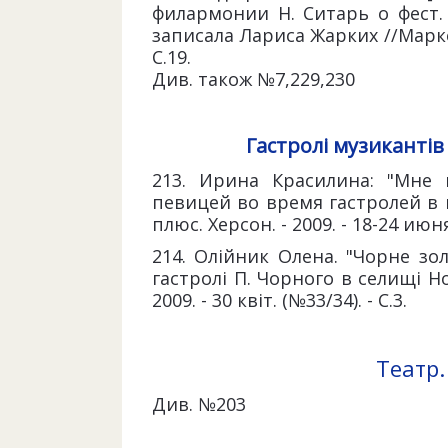
филармонии Н. Ситарь о фест. 
записала Лариса Жарких //Маркет 
С.19.
Див. також №7,229,230
Гастролі музикантів
213. Ирина Красилина: "Мне 
певицей во время гастролей в г
плюс. Херсон. - 2009. - 18-24 июня 
214. Олійник Олена. "Чорне зол
гастролі П. Чорного в селищі Но
2009. - 30 квіт. (№33/34). - С.3.
Театр.
Див. №203