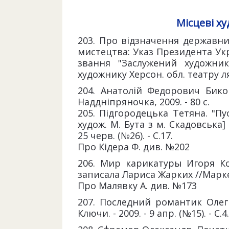
Місцеві х
203. Про відзначення державни
мистецтва: Указ Президента Укра
звання "Заслужений художник 
художнику Херсон. обл. театру ляльо
204. Анатолій Федорович Биков 
Наддніпряночка, 2009. - 80 с.
205. Підгородецька Тетяна. "Пу
худож. М. Бута з м. Скадовська]
25 черв. (№26). - С.17.
Про Кідера Ф. див. №202
206. Мир карикатуры Игоря Ко
записала Лариса Жарких //Маркет п
Про Малявку А. див. №173
207. Последний романтик Олег 
Ключи. - 2009. - 9 апр. (№15). - С.4.