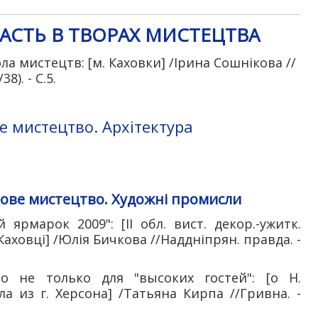
АСТЬ В ТВОРАХ МИСТЕЦТВА
ола мистецтв: [м. Каховки] /Ірина Сошнікова //
8). - С.5.
 мистецтво. Архітектура
ове мистецтво. Художні промисли
 ярмарок 2009": [II обл. вист. декор.-ужитк.
Каховці] /Юлія Бичкова //Наддніпрян. правда. -
во не только для "высоких гостей": [о Н.
а из г. Херсона] /Татьяна Кирпа //Гривна. -