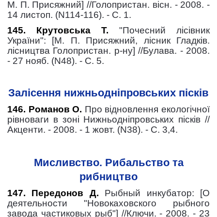
М. П. Присяжний] //Голопристан. вісн. - 2008. -
14 листоп. (N114-116). - С. 1.
145. Крутовська Т.
"Почесний лісівник
України": [М. П. Присяжний, лісник Гладків.
лісництва Голопристан. р-ну] //Булава. - 2008.
- 27 нояб. (N48). - С. 5.
Залісення нижньодніпровських пісків
146. Романов О.
Про відновлення екологічної
рівноваги в зоні Нижньодніпровських пісків //
Акценти. - 2008. - 1 жовт. (N38). - С. 3,4.
Мисливство. Рибальство та
рибництво
147. Передонов Д.
Рыбный инкубатор: [О
деятельности "Новокаховского рыбного
завода частиковых рыб"] //Ключи. - 2008. - 23