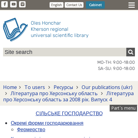
Cabinet
English
Contact Us
Oles Honchar
Kherson regional
universal scientific library
MO-TH: 9:00-18:00
SA-SU: 9:00-18:00
Home
To users
Ресурсы
Our publications (ukr)
Література про Херсонську область
Література
про Херсонську область за 2008 рік. Випуск 4
Part`s menu
СІЛЬСЬКЕ ГОСПОДАРСТВО
Окремі форми господарювання
Фермерство