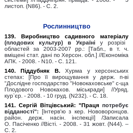
листоп. (N86). - С. 2.
Рослинництво
139. Виробництво садивного матеріалу
(плодових культур) в Україні
у розрізі
областей за 2003-2007 рр.: [Табл., в т. ч.
вміщені стат. дані по Херсон. обл.] //Економіка
АПК. - 2008. - N10. - С. 121.
140. Піддубняк В.
Хурма у херсонських
степах: [Про її вирощування у держ. п-ві
"Дослідне господарство "Новокаховське" с-ща
Плодового Новокахов. міськради] //Уряд.
кур`єр. - 2008. - 10 груд. (N232). - С. 18.
141. Сергій Вітцівський: "Праця
потребує
відданості":
[Інтерв'ю з кер. Нововоронцов.
район. держ. насін. інспекції] /Записала
О. Пасіченко //Вісті. - 2008. - 31 жовт. (N44). –
С. 2.