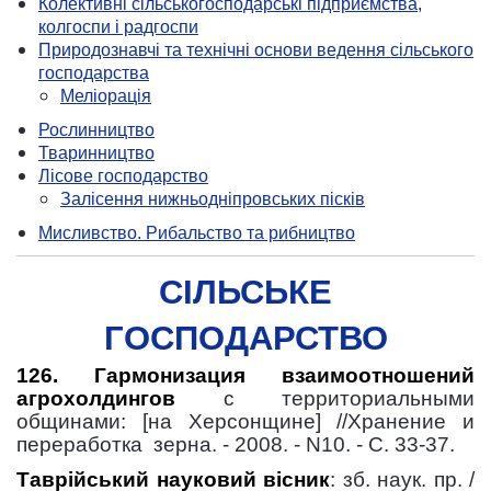
Колективні сільськогосподарські підприємства,
колгоспи і радгоспи
Природознавчі та технічні основи ведення сільського
господарства
Меліорація
Рослинництво
Тваринництво
Лісове господарство
Залісення нижньодніпровських пісків
Мисливство. Рибальство та рибництво
СІЛЬСЬКЕ
ГОСПОДАРСТВО
126. Гармонизация взаимоотношений
агрохолдингов
с территориальными
общинами: [на Херсонщине] //Хранение и
переработка
зерна. - 2008. - N10. - С. 33-37.
Таврійський науковий вісник
: зб. наук. пр. /