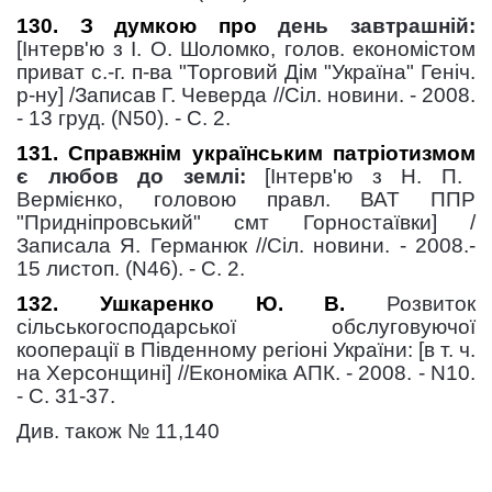
130. З думкою про
день завтрашній:
[Інтерв'ю з І. О. Шоломко, голов. економістом
приват с.-г. п-ва "Торговий Дім "Україна" Геніч.
р-ну] /Записав Г. Чеверда //Сіл. новини. - 2008.
- 13 груд. (N50). - С. 2.
131. Справжнім українським патріотизмом
є любов до землі:
[Інтерв'ю з Н. П.
Вермієнко, головою правл. ВАТ ППР
"Придніпровський" смт Горностаївки] /
Записала Я. Германюк //Сіл. новини. - 2008.-
15 листоп. (N46). - С. 2.
132. Ушкаренко Ю. В.
Розвиток
сільськогосподарської обслуговуючої
кооперації в Південному регіоні України: [в т. ч.
на Херсонщині] //Економіка АПК. - 2008. - N10.
- С. 31-37.
Див. також № 11,140