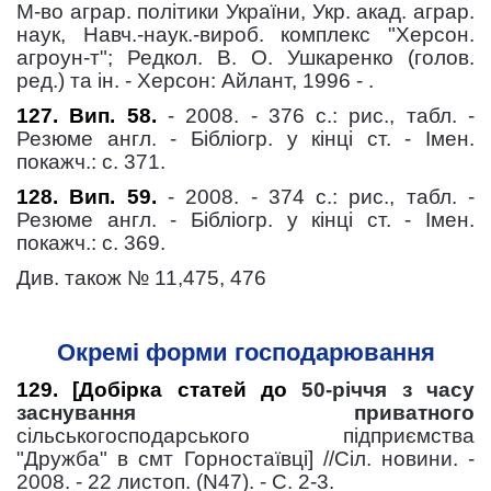
М-во аграр. політики України, Укр. акад. аграр.
наук, Навч.-наук.-вироб. комплекс "Херсон.
агроун-т"; Редкол. В. О. Ушкаренко (голов.
ред.) та ін. - Херсон: Айлант, 1996 - .
127. Вип. 58.
- 2008. - 376 с.: рис., табл. -
Резюме англ. - Бібліогр. у кінці ст. - Імен.
покажч.: с. 371.
128. Вип. 59.
- 2008. - 374 с.: рис., табл. -
Резюме англ. - Бібліогр. у кінці ст. - Імен.
покажч.: с. 369.
Див. також № 11,475, 476
Окремі форми господарювання
129. [Добірка статей до
50-річчя з часу
заснування приватного
сільськогосподарського підприємства
"Дружба" в смт Горностаївці] //Сіл. новини. -
2008. - 22 листоп. (N47). - С. 2-3.