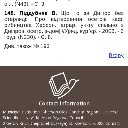
окт. (N43). - С. 3.
148. Піддубняк В.
Що то за Дніпро без
стерляді: [Про відтворення осетрів каф.
рибництва Херсон. аграр. ун-ту спільно з
Дніпров. осетр. з-дом] //Уряд. кур`єр. - 2008. - 6
груд. (N230). - С. 8.
Див. також № 193
Вгору
Contact Information
Municipal institution "Kherson Oles Gonchar Regional Universal
Scientific Library" Kherson Regional Council
2 Geroiv Krut (Dnepropetrovskaya) St. Kherson, 73002. Contact