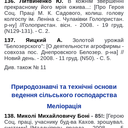
136. Литвиненко Ю.
В кожнім звершенні
прекрасному його мрія ожива...: [Про Героя
Соц. Праці М. К. Садового, колиш. голову
колгоспу ім. Леніна с. Чулаківки Голопристан.
р-ну] //Голопристан. вісн. - 2008. - 19 груд.
(N129-131). - С. 2.
137. Яицкий А.
Золотой урожай
"Белозерского": [О деятельности агрофирмы -
совхоза пос. Днепровского Белозер. р-на] //
Новий день. - 2008. - 11 груд. (N50). - С. 5.
Див. також № 11
Природознавчі та технічні основи
ведення сільського господарства
Меліорація
138. Миколі Михайловичу Боні
- 85!:
[Герою
Соц. праці, учаснику буд-ва Кахов. зрошувал.
системи] //Наддніпрян. правда. - 2008. -
5