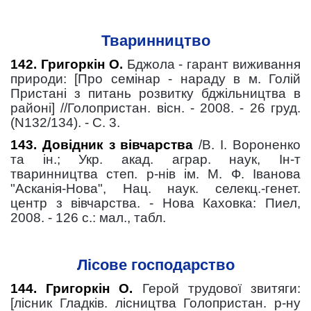
Тваринництво
142. Григоркін О.
Бджола - гарант виживання
природи: [Про семінар - нараду в м. Голій
Пристані з питань розвитку бджільництва в
районі] //Голопристан. вісн. - 2008. - 26 груд.
(N132/134). - С. 3.
143. Довідник з вівчарства
/В. І. Вороненко
та ін.; Укр. акад. аграр. наук, Ін-т
тваринництва степ. р-нів iм. М. Ф. Іванова
"Асканія-Нова", Нац. наук. селекц.-генет.
центр з вівчарства. - Нова Каховка: Пиел,
2008. - 126 с.: мал., табл.
Лісове господарство
144. Григоркін О.
Герой трудової звитяги:
[лісник Гладків. лісництва Голопристан. р-ну