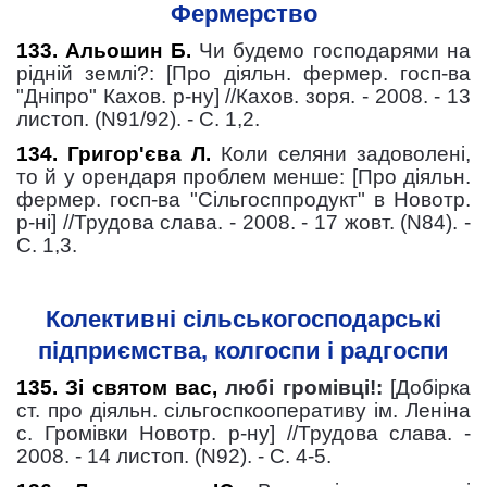
Фермерство
133. Альошин Б.
Чи будемо господарями на
рідній землі?: [Про діяльн. фермер. госп-ва
"Дніпро" Кахов. р-ну] //Кахов. зоря. - 2008. - 13
листоп. (N91/92). - С. 1,2.
134. Григор'єва Л.
Коли селяни задоволені,
то й у орендаря проблем менше: [Про діяльн.
фермер. госп-ва "Сільгосппродукт" в Новотр.
р-ні] //Трудова слава. - 2008. - 17 жовт. (N84). -
С. 1,3.
Колективні сільськогосподарські
підприємства, колгоспи і радгоспи
135. Зі святом вас,
любі громівці!:
[Добірка
ст. про діяльн. сільгоспкооперативу ім. Леніна
с. Громівки Новотр. р-ну] //Трудова слава. -
2008. - 14 листоп. (N92). - С. 4-5.