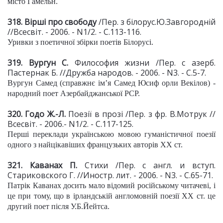
місто Гамельн.
318. Вірші про свободу
/Пер. з білорус.Ю.Завгородній
//Всесвіт. - 2006. - N1/2. - С.113-116.
Уривки з поетичної збірки поетів Білорусі.
319. Вургун С.
Философия жизни /Пер. с азерб.
Пастернак Б. //Дружба народов. - 2006. - N3. - С.5-7.
Вургун Самед (справжнє ім’я Самед Юсиф орли Векілов) -
народний поет Азербайджанської РСР.
320. Годо Ж.-Л.
Поезії в прозі /Пер. з фр. В.Мотрук //
Всесвіт. - 2006.- N1/2. - С.117-125.
Перші переклади українською мовою гуманістичної поезії
одного з найцікавіших французьких авторів ХХ ст.
321. Каванах П.
Стихи /Пер. с англ. и вступ.
Стариковского Г. //Иностр. лит. - 2006. - N3. - С.65-71.
Патрік Каванах досить мало відомий російському читачеві, і
це при тому, що в ірландській англомовній поезії ХХ ст. це
другий поет після У.Б.Йейтса.