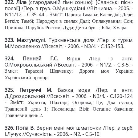
322. Ліле
(стародавній гімн сонцю): [Сванські пісні-
поезії] /Пер. з груз. О.Мушкудіані //Вітчизна. - 2005. -
N11/12. - С.35-44. - Зміст:
Цариця Тамара; Каследілі; Дере;
Беткіл; Тамбі; Народжує в скелях Далі; Оплакування; Сон;
Принола; Парубок Ростом; Дуда; Де ти був...; Біба; Хмара.
323. Махтумкулі.
Туркменська доля /Пер. з туркм.
М.Москаленко //Всесвіт. - 2006. - N3/4. - С.152-153.
324. Пенней Г.С.
Вірші /Пер. з англ.
О.Мокровольський //Всесвіт. - 2006. - N1/2. - С.3-5. -
Зміст:
Тарасові Шевченку; Дорога моя Україно;
Український прапор.
325. Петруччі М.
Важка вода /Пер. з англ.
Д.Дроздовський //Всес-віт. - 2006. - N3/4. - С.120-124.
- Зміст:
Укриття; Шахтарі; Огорожа; Це; Два сусіди;
Травневий день 1; Посланець; Візії; Останнє бажання;
Травневий день 2.
326. Попа В.
Верни мені мої шматочки /Пер. з серб.
І.Лучук //Сучасність. - 2006. - N2. - С.5-10.