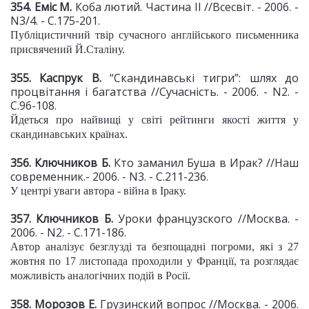
354. Еміс М.
Коба лютий. Частина ІІ //Всесвіт. - 2006. -
N3/4. - С.175-201.
Публіцистичний твір сучасного англійського письменника
присвячений Й.Сталіну.
355. Каспрук В.
“Скандинавські тигри”: шлях до
процвітання і багатства //Сучасність. - 2006. - N2. -
С.96-108.
Йдеться про найвищі у світі рейтинги якості життя у
скандинавських країнах.
356. Ключников Б.
Кто заманил Буша в Ирак? //Наш
современник.- 2006. - N3. - С.211-236.
У центрі уваги автора - війна в Іраку.
357. Ключников Б.
Уроки французского //Москва. -
2006. - N2. - С.171-186.
Автор аналізує безглузді та безпощадні погроми, які з 27
жовтня по 17 листопада проходили у Франції, та розглядає
можливість аналогічних подій в Росії.
358. Морозов Е.
Грузинский вопрос //Москва. - 2006.