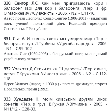
330. Сенгор Л.С.
Хай мені пригравають кори і
балафонг (вої для кор і балафонга) /Пер. з фр.
О.Масикевич //Сучасність. - 2006. - N2. - С.11-16.
Автор поезії Леопольд Седар Сенгор (1906-2001) - видатний
поет, учений, політичний діяч. Колишній президент
Сенегальської Республіки.
331. Сыс А.
И сквозь слезы мы увидим мир /Пер. с
белорус., вступ. Л.Турбина //Дружба народов. - 2006.
- N1. - С.99-102.
Анатоль Сис (1959-2005) - білоруський поет, маловідомий
українському читачеві.
332. Уолкотт Д.
Стихи из кн. “Щедрость” /Пер. с англ.,
вступ. Г.Кружкова //Иностр. лит. - 2006. - N2. - С.112-
118.
Дерек Уолкотт (народ. в 1930 р.) - поет та драматург, лауреат
Нобелівської премії (1992).
333. Хундадзе Н.
Моїм київським друзям: Вінок
сонетів /Пер. з груз. В.Гужва //Вітчизна. - 2005. -
N11/12. - С.28-33.