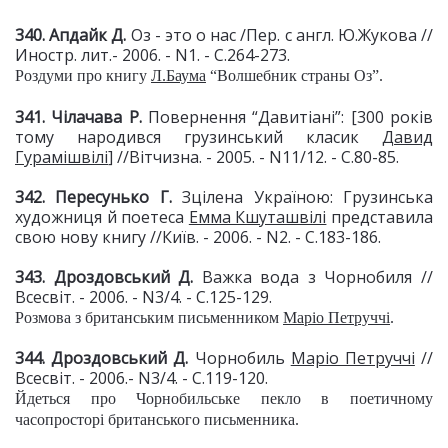
340. Апдайк Д.
Оз - это о нас /Пер. с англ. Ю.Жукова //
Иностр. лит.- 2006. - N1. - С.264-273.
Роздуми про книгу
Л.Баума
“Волшебник страны Оз”.
341. Чілачава Р.
Повернення “Давитіані”: [300 років
тому народився грузинський класик
Давид
Гурамішвілі
] //Вітчизна. - 2005. - N11/12. - С.80-85.
342. Пересунько Г.
Зцілена Україною: Грузинська
художниця й поетеса
Емма Кшуташвілі
представила
свою нову книгу //Київ. - 2006. - N2. - С.183-186.
343. Дроздовський Д.
Важка вода з Чорнобиля //
Всесвіт. - 2006. - N3/4. - С.125-129.
Розмова з британським письменником
Маріо Петруччі
.
344. Дроздовський Д.
Чорнобиль
Маріо Петруччі
//
Всесвіт. - 2006.- N3/4. - С.119-120.
Йдеться про Чорнобильське пекло в поетичному
часопросторі британського письменника.