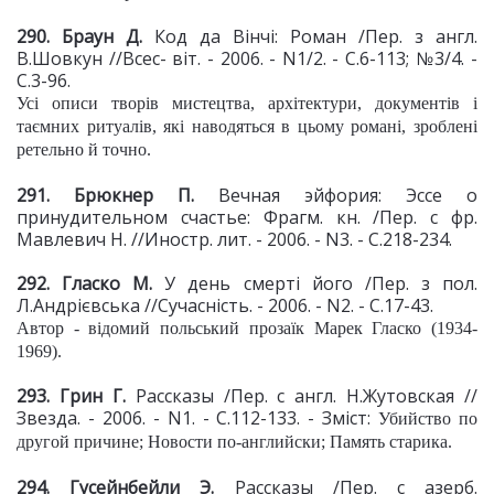
290. Браун Д.
Код да Вінчі: Роман /Пер. з англ.
В.Шовкун //Всес- віт. - 2006. - N1/2. - С.6-113; №3/4. -
С.3-96.
Усі описи творів мистецтва, архітектури, документів і
таємних ритуалів, які наводяться в цьому романі, зроблені
ретельно й точно.
291. Брюкнер П.
Вечная эйфория: Эссе о
принудительном счастье: Фрагм. кн. /Пер. с фр.
Мавлевич Н. //Иностр. лит. - 2006. - N3. - С.218-234.
292. Гласко М.
У день смерті його /Пер. з пол.
Л.Андрієвська //Сучасність. - 2006. - N2. - С.17-43.
Автор - відомий польський прозаїк Марек Гласко (1934-
1969).
293. Грин Г.
Рассказы /Пер. с англ. Н.Жутовская //
Звезда. - 2006. - N1. - С.112-133. - Зміст:
Убийство по
другой причине; Новости по-английски; Память старика.
294. Гусейнбейли Э.
Рассказы /Пер. с азерб.