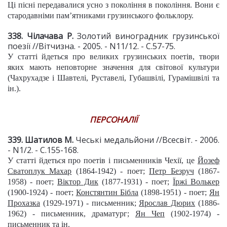
Ці пісні передавалися усно з покоління в покоління. Вони є
стародавніми пам’ятниками грузинського фольклору.
338. Чілачава Р.
Золотий виноградник грузинської
поезії //Вітчизна. - 2005. - N11/12. - С.57-75.
У статті йдеться про великих грузинських поетів, твори
яких мають неповторне значення для світової культури
(Чахрухадзе і Шавтелі, Руставелі, Губашвілі, Гурамішвілі та
ін.).
ПЕРСОНАЛІЇ
339. Шатилов М.
Чеські медальйони //Всесвіт. - 2006.
- N1/2. - С.155-168.
У статті йдеться про поетів і письменників Чехії, це
Йозеф
Сватоплук Махар
(1864-1942) - поет;
Петр Безруч
(1867-
1958) - поет;
Віктор Дик
(1877-1931) - поет;
Їржі Волькер
(1900-1924) - поет;
Констянтин Бібла
(1898-1951) - поет;
Ян
Прохазка
(1929-1971) - письменник;
Ярослав Дюрих
(1886-
1962) - письменник, драматург;
Ян Чеп
(1902-1974) -
письменник та ін.