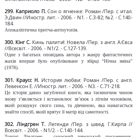
299. Каприоло П.
Сон о ягненке: Роман /Пер. с итал.
Э.Двин //Иностр. лит. - 2006. - N1. - С.3-82; №2. - С.140-
184.
Апокаліптична притча-антиутопія.
300. Кінг С.
Кинь палити!: Новела /Пер. з англ. А.Євса
//Всесвіт. - 2006. - N1/2. - С.127-139.
Одне з багатьох оповідань автора з жанру фантастичних
жахів вперше було опубліковане у збірці “Нічна зміна”
(1978).
301. Краусс Н.
История любви: Роман /Пер. с англ.
Левенсон Е. //Иностр. лит. - 2006. - N3. - С.71-218.
Це історія давно загубленої книги, яка таємничим чином
знову з’являється і встановлює зв’язок з літнім чоловіком,
який розшукує свого сина, та дівчиною, яка намагається
знайти спосіб, який врятує її матір від самотності.
302. Ліндгрен Т.
Легенди /Пер. з швед. Г.Кирпа //
Всесвіт. - 2006. - N1/2. - С.140-144.
Торгні Ліндгрен - сучасний шведський письменник,