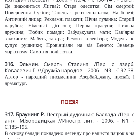
Де знаходиться Литва?; Стара одеситка; Сім смертей;
Повернення Лукіни; Танець з рентгеноло-гом; На березі;
Античний лицар; Рекламні плакати; Нічна гулянка; Старий
парубок; Німецькі дієслова; Перша красуня; Пильна
дружина; Тюбик помади; Забудькувата мати; Кав’ярня
закоханих; Мабуть, завтра; Ремонт телевізора; Модель не
купує рушники; Провінціали на віа Венето; Знавець
марксизму; Самотня поліглотка.
316. Эльчин.
Смерть Сталина /Пер. с азерб.
Ковалевич Г. //Дружба народов. - 2006. - N3. - С.32-38.
Автор - народний письменник Азербайджану, прозаїк і
драматург.
ПОЕЗІЯ
317. Браунинг Р.
Пестрый дудочник: Баллада /Пер. с
англ. М.Бородицкая //Иностр. лит. - 2006. - N1. -
С.185-195.
В основу балади покладено легенду про нашестя пацюків на