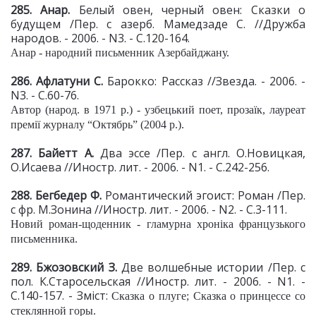
285. Анар.
Белый овен, черный овен: Сказки о
будущем /Пер. с азерб. Мамедзаде С. //Дружба
народов. - 2006. - N3. - С.120-164.
Анар - народний письменник Азербайджану.
286. Афлатуни С.
Барокко: Рассказ //Звезда. - 2006. -
N3. - С.60-76.
Автор (народ. в 1971 р.) - узбецький поет, прозаїк, лауреат
премії журналу “Октябрь” (2004 р.).
287. Байетт А.
Два эссе /Пер. с англ. О.Новицкая,
О.Исаева //Иностр. лит. - 2006. - N1. - С.242-256.
288. Бегбедер Ф.
Романтический эгоист: Роман /Пер.
с фр. М.Зонина //Иностр. лит. - 2006. - N2. - С.3-111.
Новий роман-щоденник - гламурна хроніка французького
письменника.
289. Бжозовский З.
Две волшебные истории /Пер. с
пол. К.Старосельская //Иностр. лит. - 2006. - N1. -
С.140-157. - Зміст:
Сказка о плуге; Сказка о принцессе со
стеклянной горы.