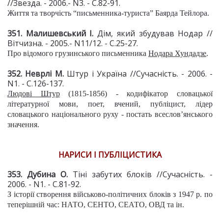
//Звезда. - 2006.- N3. - С.82-91.
Життя та творчість “письменника-туриста” Баярда Тейлора.
351. Малишевський І.
Дім, який збудував Нодар //
Вітчизна. - 2005.- N11/12. - С.25-27.
Про відомого грузинського письменника
Нодара Хундадзе
.
352. Неврлі М.
Штур і Україна //Сучасність. - 2006. -
N1. - С.126-137.
Людові Штур
(1815-1856) - кодифікатор словацької
літературної мови, поет, вчений, публіцист, лідер
словацького національного руху - постать всеслов’янського
значення.
НАРИСИ І ПУБЛІЦИСТИКА
353. Дубина О.
Тіні забутих блоків //Сучасність. -
2006. - N1. - С.81-92.
З історії створення військово-політичних блоків з 1947 р. по
теперішній час: НАТО, СЕНТО, СЕАТО, ОВД та ін.