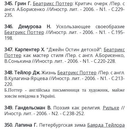
345. Грин Г.
Беатрикс Поттер
: Критич. очерк /Пер. с
англ. А.Борисенко //Иностр. лит. - 2006. - N1. - С.229-
235.
346. Демурова Н.
Ускользающее своеобразие
Беатрикс Поттер
//Иностр. лит. - 2006. - N1. - С.195-
198.
347. Карпентер Х.
“Джейн Остин детской”:
Беатрикс
Поттер
как мастер стиля /Пер. с англ. А.Борисенко,
В.Сонькина //Иностр. лит. - 2006. - N1. - С.220-228.
348. Тейлор Дж.
Жизнь
Беатрикс Поттер
/Пер. с англ.
В.Кулагина-Ярцева //Иностр. лит. - 2006. - N1. - С.213-
220.
Б.Поттер - англійська письменниця та художник, майже
зовсім невідома в Україні.
349. Гандельсман В.
Поэзия как религия.
Рильке
//
Иностр. лит. - 2006. - N2. - С.238-252.
350. Лапина Г.
Петербургская зима
Баярда Тейлора