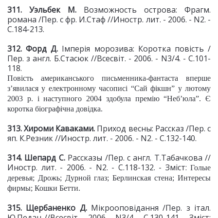
311. Уэльбек М.
Возможность острова: Фрагм.
романа /Пер. с фр. И.Стаф //Иностр. лит. - 2006. - N2. -
С.184-213.
312. Форд Д.
Імперія морозива: Коротка повість /
Пер. з англ. Б.Стасюк //Всесвіт. - 2006. - N3/4. - С.101-
118.
Повість американського письменника-фантаста вперше
з’явилася у електронному часописі “Сай фікшн” у лютому
2003 р. і наступного 2004 здобула премію “Неб’юла”. Є
коротка біографічна довідка.
313. Хироми Каваками.
Приход весны: Рассказ /Пер. с
яп. К.Резник //Иностр. лит. - 2006. - N2. - С.132-140.
314. Шепард С.
Рассказы /Пер. с англ. Т.Табачкова //
Иностр. лит. - 2006. - N2. - С.118-132. - Зміст:
Голые
деревья; Дрожь; Дурной глаз; Берлинская стена; Интересы
фирмы; Кошки Бетти.
315. Щербаненко Д.
Мікрооповідання /Пер. з італ.
Ю.Педан //Всесвіт. - 2006. - N3/4. - С.130-141. - Зміст: