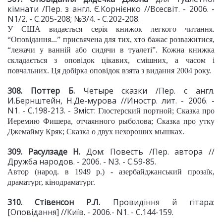
кімнати /Пер. з англ. Є.Корнієнко //Всесвіт. - 2006. -
N1/2. - С.205-208; №3/4. - С.202-208.
У США видається серія книжок легкого читання.
“Оповідання...” присвячена для тих, хто бажає розважитися,
“лежачи у ванній або сидячи в туалеті”. Кожна книжка
складається з оповідок цікавих, смішних, а часом і
повчальних. Ця добірка оповідок взята з видання 2004 року.
308. Поттер Б.
Четыре сказки /Пер. с англ.
И.Бернштейн, Н.Де-мурова //Иностр. лит. - 2006. -
N1. - С.198-213. - Зміст:
Глостерский портной; Сказка про
Иеремию Фишера, отчаянного рыболова; Сказка про утку
Джемайму Кряк; Сказка о двух нехороших мышках.
309. Расулзаде Н.
Дом: Повесть /Пер. автора //
Дружба народов. - 2006. - N3. - С.59-85.
Автор (народ. в 1949 р.) - азербайджанський прозаїк,
драматург, кінодраматург.
310. Стівенсон Р.Л.
Провидіння й гітара:
[Оповідання] //Київ. - 2006.- N1. - С.144-159.