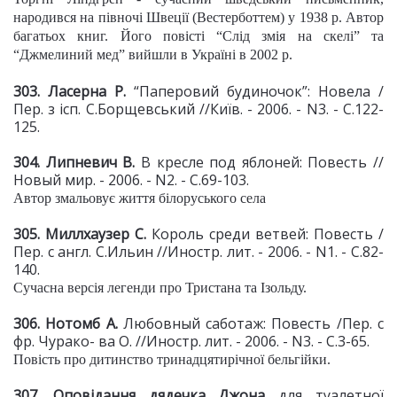
народився на півночі Швеції (Вестерботтем) у 1938 р. Автор
багатьох книг. Його повісті “Слід змія на скелі” та
“Джмелиний мед” вийшли в Україні в 2002 р.
303. Ласерна Р.
“Паперовий будиночок”: Новела /
Пер. з ісп. С.Борщевський //Київ. - 2006. - N3. - С.122-
125.
304. Липневич В.
В кресле под яблоней: Повесть //
Новый мир. - 2006. - N2. - С.69-103.
Автор змальовує життя білоруського села
305. Миллхаузер С.
Король среди ветвей: Повесть /
Пер. с англ. С.Ильин //Иностр. лит. - 2006. - N1. - С.82-
140.
Сучасна версія легенди про Тристана та Ізольду.
306. Нотомб А.
Любовный саботаж: Повесть /Пер. с
фр. Чурако- ва О. //Иностр. лит. - 2006. - N3. - С.3-65.
Повість про дитинство тринадцятирічної бельгійки.
307. Оповідання дядечка Джона
для туалетної