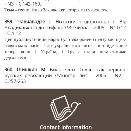
- N3. - С.142-160.
Тема - геополітика Закавказзя: історія та сучасність.
359. Чавчавадзе І.
Нотатки подорожнього. Від
Владикавказа до Тифліса //Вітчизна. - 2005. - N11/12.
- С.4-13.
Цей публіцистичний нарис було заборонено цензурою ще за
радянських часів. І до українського читача він йде лише
тепер, коли і Україна, і Грузія стали незалежними
державами.
360. Шишкин М.
Вильгельм Телль как зеркало
русских революций //Иностр. лит. - 2006. - N2. -
С.257-263.
Contact Information