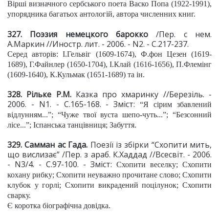
Вірші визначного сербського поета Васко Попа (1922-1991),
упорядника багатьох антологій, автора численних книг.
327. Поэзия немецкого барокко
/Пер. с нем.
А.Маркин //Иностр. лит. - 2006. - N2. - С.217-237.
Серед авторів: І.Гельвіг (1609-1674), Ф.фон Цезен (1619-
1689), Г.Файнлер (1650-1704), І.Клай (1616-1656), П.Флемінг
(1609-1640), К.Кульмак (1651-1689) та ін.
328. Рільке Р.М.
Казка про хмаринку //Березіль. -
2006. - N1. - С.165-168. - Зміст:
“Я сірим збавлений
відлунням...”; “Чуже твої вуста шепо-чуть...”; “Безсонний
лісе...”; Іспанська танцівниця; Забуття.
329. Самман ас Гада.
Поезії із збірки “Схопити мить,
що вислизає” /Пер. з араб. К.Хаддад //Всесвіт. - 2006.
- N3/4. - С.97-100. - Зміст:
Схопити веселку; Схопити
кохану рибку; Схопити неуважно прочитане слово; Схопити
клубок у горлі; Схопити викрадений поцілунок; Схопити
сварку.
Є коротка біографічна довідка.