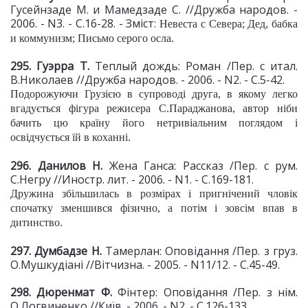
Гусейнзаде М. и Мамедзаде С. //Дружба народов. -
2006. - N3. - С.16-28. - Зміст:
Невеста с Севера; Дед, бабка
и коммунизм; Письмо серого осла.
295. Гуэрра Т.
Теплый дождь: Роман /Пер. с итал.
В.Николаев //Дружба народов. - 2006. - N2. - С.5-42.
Подорожуючи Грузією в супроводі друга, в якому легко
вгадується фігура режисера С.Параджанова, автор ніби
бачить цю країну його нетривіальним поглядом і
освідчується їй в коханні.
296. Данилов Н.
Жена Ганса: Рассказ /Пер. с рум.
С.Негру //Иностр. лит. - 2006. - N1. - С.169-181.
Дружина збільшилась в розмірах і пригнічений чловік
спочатку зменшився фізично, а потім і зовсім впав в
дитинство.
297. Думбадзе Н.
Тамерлан: Оповідання /Пер. з груз.
О.Мушкудіані //Вітчизна. - 2005. - N11/12. - С.45-49.
298. Дюренмат Ф.
Фінтер: Оповідання /Пер. з нім.
О.Логвиненко //Київ. - 2006. - N2. - С.126-133.