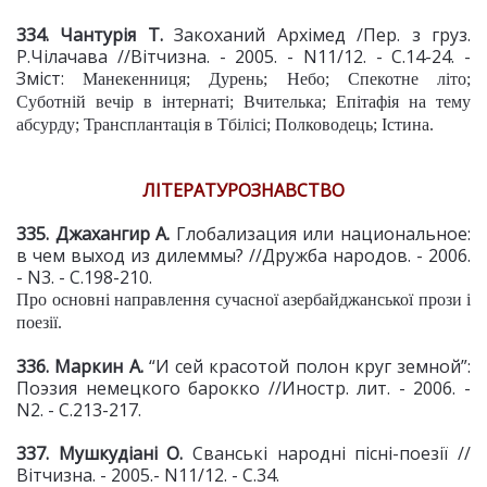
334. Чантурія Т.
Закоханий Архімед /Пер. з груз.
Р.Чілачава //Вітчизна. - 2005. - N11/12. - С.14-24. -
Зміст:
Манекенниця; Дурень; Небо; Спекотне літо;
Суботній вечір в інтернаті; Вчителька; Епітафія на тему
абсурду; Трансплантація в Тбілісі; Полководець; Істина.
ЛІТЕРАТУРОЗНАВСТВО
335. Джахангир А.
Глобализация или национальное:
в чем выход из дилеммы? //Дружба народов. - 2006.
- N3. - С.198-210.
Про основні направлення сучасної азербайджанської прози і
поезії.
336. Маркин А.
“И сей красотой полон круг земной”:
Поэзия немецкого барокко //Иностр. лит. - 2006. -
N2. - С.213-217.
337. Мушкудіані О.
Сванські народні пісні-поезії //
Вітчизна. - 2005.- N11/12. - С.34.