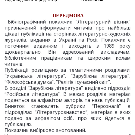
ПЕРЕДМОВА
Бібліографічний покажчик “Літературний вісник”
призначений інформувати читачів про найбільш
цікаві публікації на сторінках літературно-художніх
журналів, виданих в Україні та Росії. Покажчик є
поточним виданням і виходить з 1989 року
щоквартально. Він адресований викладачам,
бібліотечним працівникам та широким колам
читачів.
Публікації розміщено за тематичними розділами:
“Українська література”, “Зарубіжна література”,
“Філософська думка”, “Релігія і сучасний світ”.
В розділі “Зарубіжна література” виділено підрозділ
“Російська література”. В межах розділів матеріал
подається за алфавітом авторів та назв публікацій.
Виняток становлять рубрики “Персоналії” в
підрозділах “Літературознавство”, матеріал в яких
подано за алфавітом осіб, про яких йдеться в
публікаціях.
Покажчик вибірково анотований.