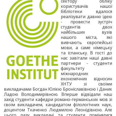
сектору обліку
користувачів нашої
бібліотеки вдалося
реалізувати давню ідею
- провести зустріч
студентів двох
найбільших вузів
нашого міста, які
вивчають європейські
мови, а саме німецьку
та іспанську. В гості до
нас завітали наші давні
партнери - студенти
факультету
міжнародних
економічних відносин
ХНТУ зі своїми
викладачами Богдан Юлією Броніславівною і Даник
Ладою Володимирівною. Вперше відвідали наш
захід студенти кафедри романо-германських мов зі
своїм викладачем, кандидатом філологічних наук,
доцентом Ткаченко Людмилою Леонідівною. Але
цього разу викладачі та студенти помінялися