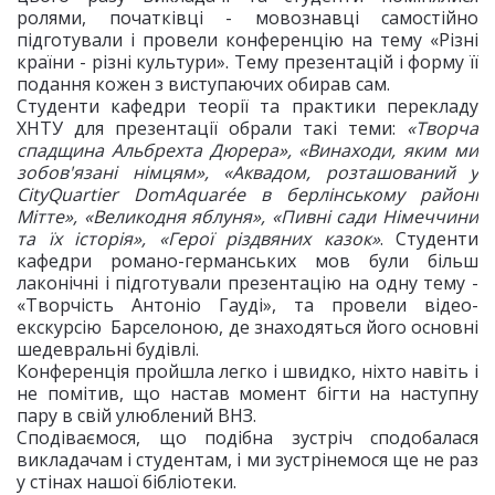
ролями, початківці - мовознавці самостійно
підготували і провели конференцію на тему «Різні
країни - різні культури». Тему презентацій і форму її
подання кожен з виступаючих обирав сам.
Студенти кафедри теорії та практики перекладу
ХНТУ для презентації обрали такі теми:
«Творча
спадщина Альбрехта Дюрера», «Винаходи, яким ми
зобов'язані німцям», «Аквадом, розташований у
CityQuartier DomAquarée в берлінському районі
Мітте», «Великодня яблуня», «Пивні сади Німеччини
та їх історія», «Герої різдвяних казок»
. Студенти
кафедри романо-германських мов були більш
лаконічні і підготували презентацію на одну тему -
«Творчість Антоніо Гауді», та провели відео-
екскурсію Барселоною, де знаходяться його основні
шедевральні будівлі.
Конференція пройшла легко і швидко, ніхто навіть і
не помітив, що настав момент бігти на наступну
пару в свій улюблений ВНЗ.
Сподіваємося, що подібна зустріч сподобалася
викладачам і студентам, і ми зустрінемося ще не раз
у стінах нашої бібліотеки.