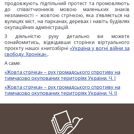
продовжують підпільний протест та промовляють
до співвітчизників мовою маленьких знаків
незламності – жовтою стрічкою, яка з’являється на
вулицях міст, на парканах, деревах і навіть будівлях
окупаційних адміністрацій.
З діяльністю руху детально ви можете
ознайомитись, відвідавши сторінки віртуального
проєкту нашої книгозбірні
«Україна у вогні війни за
свободу. Хроніка».
..
А саме:
«Жовта стрічка» – рух громадського спротиву на
тимчасово окупованих територіях України. Ч. I
«Жовта стрічка» – рух громадського спротиву на
тимчасово окупованих територіях України. Ч. II