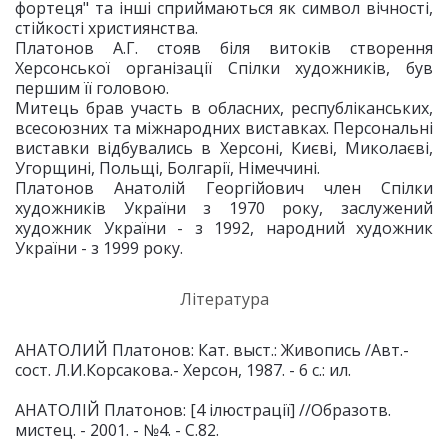
фортеця" та інші сприймаються як символ вічності,
стійкості християнства.
Платонов А.Г. стояв біля витоків створення
Херсонської організації Спілки художників, був
першим її головою.
Митець брав участь в обласних, республіканських,
всесоюзних та міжнародних виставках. Персональні
виставки відбувались в Херсоні, Києві, Миколаєві,
Угорщині, Польщі, Болгарії, Німеччині.
Платонов Анатолій Георгійович член Спілки
художників України з 1970 року, заслужений
художник України - з 1992, народний художник
України - з 1999 року.
Література
АНАТОЛИЙ Платонов: Кат. выст.: Живопись /Авт.-
сост. Л.И.Корсакова.- Херсон, 1987. - 6 с.: ил.
АНАТОЛІЙ Платонов: [4 ілюстрації] //Образотв.
мистец. - 2001. - №4. - С.82.