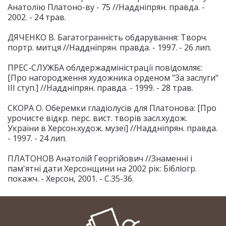
Анатолію Платоно-ву - 75 //Наддніпрян. правда. -
2002. - 24 трав.
ДЯЧЕНКО В. Багатогранність обдарування: Творч.
портр. митця //Наддніпрян. правда. - 1997. - 26 лип.
ПРЕС-СЛУЖБА облдержадміністрації повідомляє:
[Про нагородження художника орденом "За заслуги"
ІІІ ступ.] //Наддніпрян. правда. - 1999. - 28 трав.
СКОРА О. Оберемки гладіолусів для Платонова: [Про
урочисте відкр. перс. вист. творів засл.худож.
України в Херсон.худож. музеї] //Наддніпрян. правда.
- 1997. - 24 лип.
ПЛАТОНОВ Анатолій Георгійович //Знаменні і
пам'ятні дати Херсонщини на 2002 рік: Бібліогр.
покажч. - Херсон, 2001. - С.35-36.