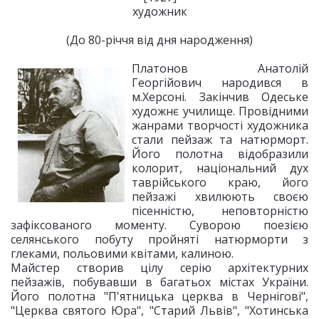
художник
(До 80-річчя від дня народження)
Платонов Анатолій
Георгійович народився в
м.Херсоні. Закінчив Одеське
художнє училище. Провідними
жанрами творчості художника
стали пейзаж та натюрморт.
Його полотна відобразили
колорит, національний дух
таврійського краю, його
пейзажі хвилюють своєю
пісенністю, неповторністю
зафіксованого моменту. Суворою поезією
селянського побуту пройняті натюрморти з
глеками, польовими квітами, калиною.
Майстер створив цілу серію архітектурних
пейзажів, побувавши в багатьох містах України.
Його полотна "П'ятницька церква в Чернігові",
"Церква святого Юра", "Старий Львів", "Хотинська