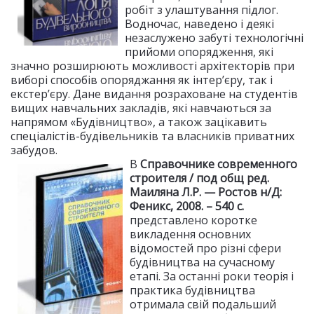
робіт з улаштування підлог.
Водночас, наведено і деякі
незаслужено забуті технологічні
прийоми опорядження, які
значно розширюють можливості архітекторів при
виборі способів опоряджання як інтер’єру, так і
екстер’єру. Дане видання розраховане на студентів
вищих навчальних закладів, які навчаються за
напрямом «Будівництво», а також зацікавить
спеціалістів-будівельників та власників приватних
забудов.
В
Справочнике современного
строителя / под общ ред.
Маиляна Л.Р. — Ростов н/Д:
Феникс, 2008. – 540 с.
представлено коротке
викладення основних
відомостей про різні сфери
будівництва на сучасному
етапі. За останні роки теорія і
практика будівництва
отримала свій подальший