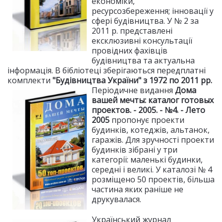
економіки,
ресурсозбереження; інновації у
сфері будівництва. У № 2 за
2011 р. представлені
ексклюзивні консультації
провідних фахівців
будівництва та актуальна
інформація. В бібліотеці зберігаються передплатні
комплекти
"Будівництва України"
з 1972 по 2011 рр.
Періодичне видання
Дома
вашей мечты: каталог готовых
проектов. - 2005. - №4. - Лето
2005
пропонує проекти
будинків, котеджів, альтанок,
гаражів. Для зручності проекти
будинків зібрані у три
категорії: маленькі будинки,
середні і великі. У каталозі № 4
розміщено 50 проектів, більша
частина яких раніше не
друкувалася.
Український журнал