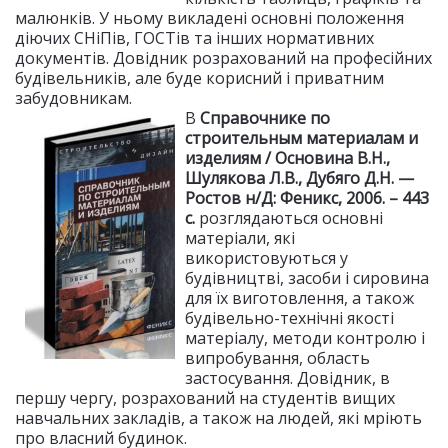
малюнків. У ньому викладені основні положення
діючих СНіПів, ГОСТів та інших нормативних
документів. Довідник розрахований на професійних
будівельників, але буде корисний і приватним
забудовникам.
В
Справочнике по
строительным материалам и
изделиям / Основина В.Н.,
Шулякова Л.В., Дубяго Д.Н. —
Ростов н/Д: Феникс, 2006. – 443
с.
розглядаються основні
матеріали, які
використовуються у
будівництві, засоби і сировина
для їх виготовлення, а також
будівельно-технічні якості
матеріалу, методи контролю і
випробування, область
застосування. Довідник, в
першу чергу, розрахований на студентів вищих
навчальних закладів, а також на людей, які мріють
про власний будинок.