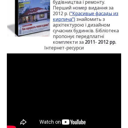
будівництва і ремонту.
Перший номер видання за
2012 р. (
"Красивые фасады из
кирпича")
знайомить з
архітектурою і дизайном
сучасних будинків. Бібліотека
пропонує передплатні
комплекти за
2011
-
2012 рр.
Інтернет-ресурси