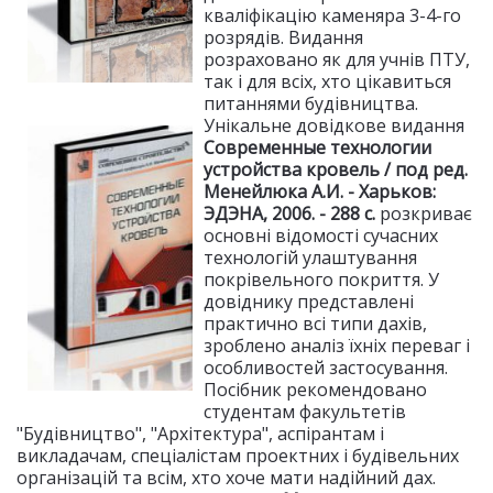
кваліфікацію каменяра 3-4-го
розрядів. Видання
розраховано як для учнів ПТУ,
так і для всіх, хто цікавиться
питаннями будівництва.
Унікальне довідкове видання
Современные технологии
устройства кровель / под ред.
Менейлюка А.И. - Харьков:
ЭДЭНА, 2006. - 288 с.
розкриває
основні відомості сучасних
технологій улаштування
покрівельного покриття. У
довіднику представлені
практично всі типи дахів,
зроблено аналіз їхніх переваг і
особливостей застосування.
Посібник рекомендовано
студентам факультетів
"Будівництво", "Архітектура", аспірантам і
викладачам, спеціалістам проектних і будівельних
організацій та всім, хто хоче мати надійний дах.