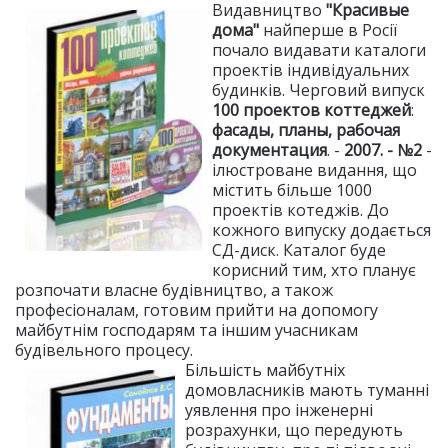
Видавництво
"Красивые
дома"
найперше в Росії
почало видавати каталоги
проектів індивідуальних
будинків. Черговий випуск
100 проектов коттеджей
:
фасады, планы, рабочая
документация
. -
2007. - №2
-
ілюстроване видання, що
містить більше 1000
проектів котеджів. До
кожного випуску додається
СД-диск. Каталог буде
корисний тим, хто планує
розпочати власне будівництво, а також
професіоналам, готовим прийти на допомогу
майбутнім господарям та іншим учасникам
будівельного процесу.
Більшість майбутніх
домовласників мають туманні
уявлення про інженерні
розрахунки, що передують