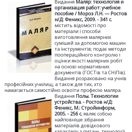
Видання
Маляр: технология и
организация работ
: учебное
пособие / Мороз Л.Н. — Ростов
н/Д: Феникс, 2009. - 341 с.
містить відомості про
матеріали і способи
виготовлення малярних
сумішей за допомогою машин
та інструментів; подає методи
поопераційного контролю і
оцінки якості малярних робіт
на основі нормативних
документів (ГОСТів та СНіПів).
Видання розраховано на учнів
професійних училищ, а також для тих, хто
намагається самостійно освоїти професію маляра.
Видання
Полы. Технологии
устройства. - Ростов н/Д:
Феникс, М.: Стройинформ,
2005. - 256 с.
являє собою
найповніше зібрання
матеріалів довідкового
характеру з питань технології