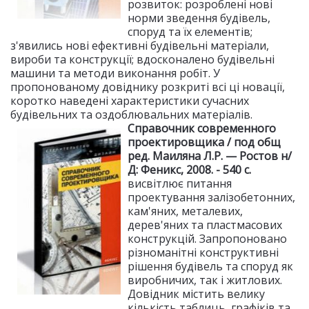
розвиток: розроблені нові
норми зведення будівель,
споруд та їх елементів;
з'явились нові ефективні будівельні матеріали,
вироби та конструкції; вдосконалено будівельні
машини та методи виконання робіт. У
пропонованому довіднику розкриті всі ці новації,
коротко наведені характеристики сучасних
будівельних та оздоблювальних матеріалів.
Справочник современного
проектировщика / под общ
ред. Маиляна Л.Р. — Ростов н/
Д: Феникс, 2008. - 540 с.
висвітлює питання
проектування залізобетонних,
кам'яних, металевих,
дерев'яних та пластмасових
конструкцій. Запропоновано
різноманітні конструктивні
рішення будівель та споруд як
виробничих, так і житлових.
Довідник містить велику
кількість таблиць, графіків та