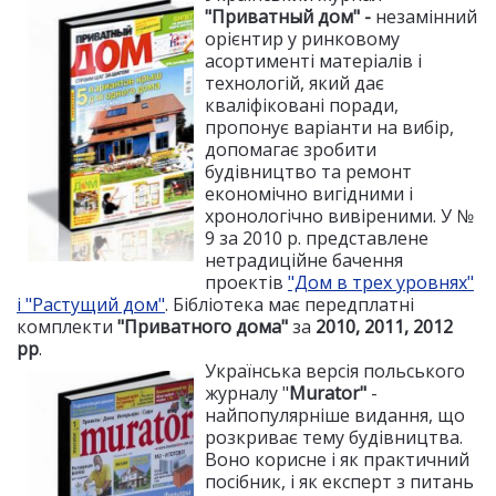
"Приватный дом" -
незамінний
орієнтир у ринковому
асортименті матеріалів і
технологій, який дає
кваліфіковані поради,
пропонує варіанти на вибір,
допомагає зробити
будівництво та ремонт
економічно вигідними і
хронологічно вивіреними. У №
9 за 2010 р. представлене
нетрадиційне бачення
проектів
"Дом в трех уровнях"
і "Растущий дом"
. Бібліотека має передплатні
комплекти
"Приватного дома"
за
2010, 2011,
2012
рр
.
Українська версія польського
журналу "
Murator"
-
найпопулярніше видання, що
розкриває тему будівництва.
Воно корисне і як практичний
посібник, і як експерт з питань