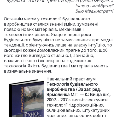
"Будувати - означає тримати однією рукою минуле, а
іншою - майбутнє"
Віко Маджистретті
Останнім часом у технології будівельного
виробництва сталися значні зміни, зумовлені
появою нових матеріалів, механізмів і
технологічних рішень. Якщо в перші роки
будівельного буму ніхто не замислювався про модні
тенденції, орієнтуючись лише на власну інтуїцію, то
сьогодні кожен домовласник прагне до того, щоб
його житло виглядало стильно. І, звичайно,
важливо із чого і як викроєна «одежинка»-
технологія. Якість будівництва і матеріалів мають
визначальне значення.
Навчальний практикум
Технологія будівельного
виробництва / За заг. ред.
Ярмоленка М.Г. — К.: Вища шк.,
2007. - 207 с.
висвітлює сучасні
технології гідроізоляційних,
облицювальних, штукатурних,
малярних, шпалерних робіт і