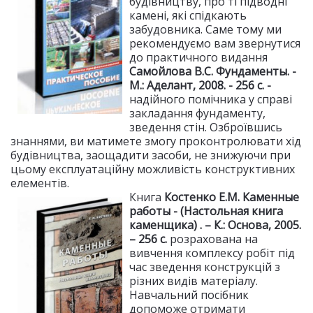
будівництву, про ті підводні
камені, які спідкають
забудовника. Саме тому ми
рекомендуємо вам звернутися
до практичного видання
Самойлова В.С. Фундаменты. -
М.: Аделант, 2008. - 256 с. -
надійного помічника у справі
закладання фундаменту,
зведення стін. Озброївшись
знаннями, ви матимете змогу проконтролювати хід
будівництва, заощадити засоби, не знижуючи при
цьому експлуатаційну можливість конструктивних
елементів.
Книга
Костенко Е.М.
Каменные
работы - (Настольная книга
каменщика) . – К.: Основа, 2005.
– 256 с.
розрахована на
вивчення комплексу робіт під
час зведення конструкцій з
різних видів матеріалу.
Навчальний посібник
допоможе отримати