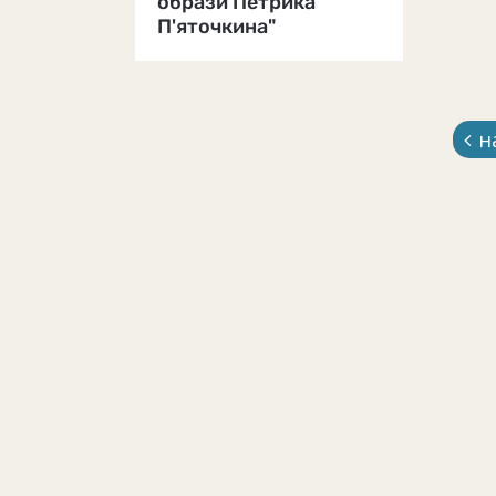
образи Петрика
П'яточкина"
н