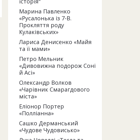
історія"
Марина Павленко
«Русалонька із 7-В.
Прокляття роду
Кулаківських»
Лариса Денисенко «Майя
та її мами»
Петро Мельник
«Дивовижна подорож Соні
й Асі»
Олександр Волков
«Чарівник Смарагдового
міста»
Еліонор Портер
«Полліанна»
Сашко Дерманський
«Чудове Чудовисько»