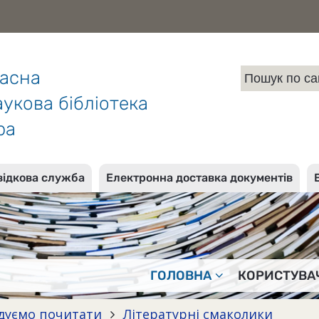
ласна
укова бібліотека
ра
відкова служба
Електронна доставка документів
ГОЛОВНА
КОРИСТУВА
дуємо почитати
Літературні смаколики