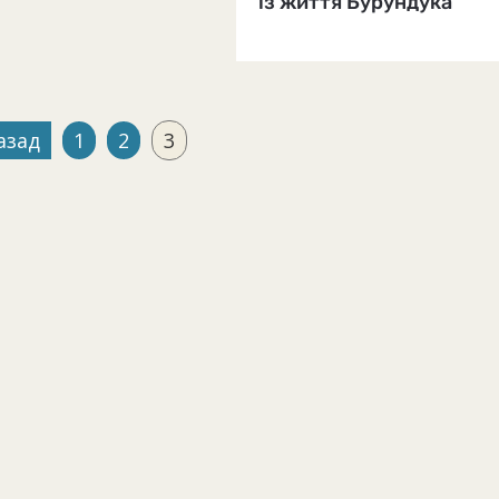
із життя Бурундука"
азад
1
2
3