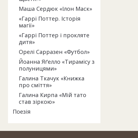
Маша Сердюк «Ілон Маск»
«Гаррі Поттер. Історія
магії»
«Гаррі Поттер і прокляте
дитя»
Орелі Сарразен «Футбол»
Йоанна Яґелло «Тирамісу з
полуницями»
Галина Ткачук «Книжка
про сміття»
Галина Кирпа «Мій тато
став зіркою»
Поезія