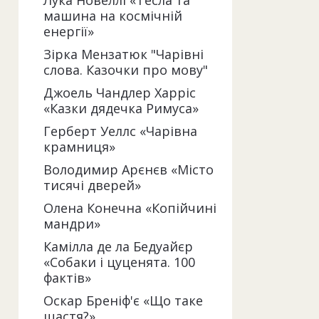
Лука Новеллі «Тесла та
машина на космічній
енергії»
Зірка Мензатюк "Чарівні
слова. Казочки про мову"
Джоель Чандлер Харріс
«Казки дядечка Римуса»
Герберт Уеллс «Чарівна
крамниця»
Володимир Арєнєв «Місто
тисячі дверей»
Олена Конечна «Копійчині
мандри»
Камілла де ла Бедуайєр
«Собаки і цуценята. 100
фактів»
Оскар Бреніф'є «Що таке
щастя?»