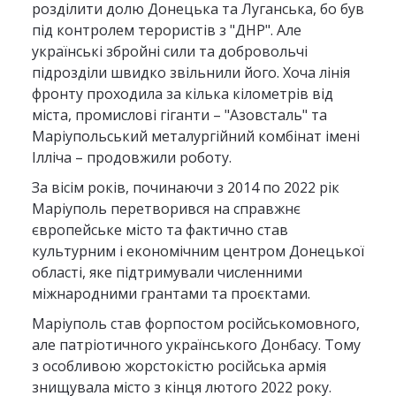
розділити долю Донецька та Луганська, бо був
під контролем терористів з "ДНР". Але
українські збройні сили та добровольчі
підрозділи швидко звільнили його. Хоча лінія
фронту проходила за кілька кілометрів від
міста, промислові гіганти – "Азовсталь" та
Маріупольський металургійний комбінат імені
Ілліча – продовжили роботу.
За вісім років, починаючи з 2014 по 2022 рік
Маріуполь перетворився на справжнє
європейське місто та фактично став
культурним і економічним центром Донецької
області, яке підтримували численними
міжнародними грантами та проєктами.
Маріуполь став форпостом російськомовного,
але патріотичного українського Донбасу. Тому
з особливою жорстокістю російська армія
знищувала місто з кінця лютого 2022 року.