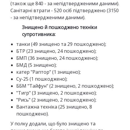
(також ще 840 - за непідтвердженими даними).
Санітарні втрати - 520 осіб підтверджено (3150
- за непідтвердженими даними).
Знищено й пошкоджено техніки
супротивника:
танки (49 знищено та 29 пошкоджено);
БТР (23 знищено, 24 пошкоджено);
БМП (36 знищено, 24 пошкоджено);
БМД (5 знищено);
катер "Раптор" (1 знищено);
Су-25 (1 пошкоджено);
ББМ "Тайфун" (2 знищено, 2 пошкоджено);
"Тигр" (3 знищено, 2 пошкоджено);
"Рись" (2 знищено, 2 пошкоджено);
Вантажна техніка (25 знищено, 8
пошкоджено).
У полку додали, що було знищено та