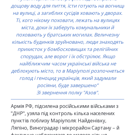
дощову воду для пиття, їсти готують на вогнищі
на вулиці, а загиблих сусідів ховають у дворах.
Ті, кого нікому поховати, лежать на вулицях
міста, доки їх заберуть комунальники й
поховають у братських могилах. Величезну
кількість будинків зруйновано, люди знаходять
прихисток у бомбосховищах та релігійних
спорудах, але ворог і їх обстрілює. Якщо
найближчим часом українські війська не
деблокують місто, то в Маріуполі розпочнеться
голод і геноцид українців, який задумали
росіяни, буде завершено”
Зі звернення полку "Азов".
Армія РФ, підсилена російськими військами з
"ДНР", узяла під контроль кілька населених
пунктів поблизу Маріуполя: Найденівку,
Ляпіно, Виноградар і мікрорайон Сартану – й
фактично наблизилася до малого кільця