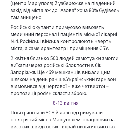
(центр Маріуполя) й узбережжя на південний
захід від міста аж до "Азова" хоча 80% будівель
там знищено.
Російські окупанти примусово вивозять
медичний персонал і пацієнтів міської лікарні
№4. Російські війська контролюють чверть
міста, а саме драмтеатр і приміщення СБУ.
2 квітня близько 500 людей самотужки змогли
виїхати через російські блокпости в бік
Запоріжжя. Ще 469 мешканців виїхали цим
шляхом на день раніше.Український гарнізон
відмовився від чергової – вже четвертої –
пропозиції росіян скласти зброю.
8-13 квітня
Повітряні сили ЗСУ й далі підтримували
повітряний міст з Маріуполем: працюючи на
високих швидкостях і вкрай низьких висотах