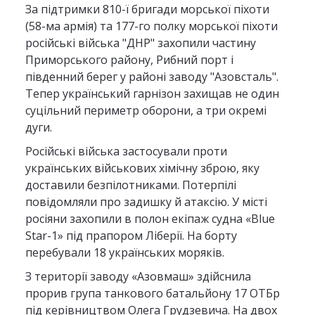
За підтримки 810-ї бригади морської піхоти
(58-ма армія) та 177-го полку морської піхоти
російські війська "ДНР" захопили частину
Приморського району, Рибний порт і
південний берег у районі заводу "Азовсталь".
Тепер український гарнізон захищав не один
суцільний периметр оборони, а три окремі
дуги.
Російські війська застосували проти
українських військових хімічну зброю, яку
доставили безпілотниками. Потерпілі
повідомляли про задишку й атаксію. У місті
росіяни захопили в полон екіпаж судна «Blue
Star-1» під прапором Ліберії. На борту
перебували 18 українських моряків.
З території заводу «Азовмаш» здійснила
прорив група танкового батальйону 17 ОТБр
під керівництвом Олега Грудзевича. На двох