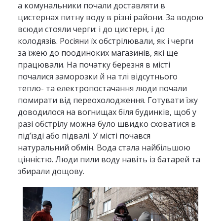
а комунальники почали доставляти в
цистернах питну воду в різні райони. За водою
всюди стояли черги: і до цистерн, і до
колодязів. Росіяни їх обстрілювали, як і черги
за їжею до поодиноких магазинів, які ще
працювали. На початку березня в місті
почалися заморозки й на тлі відсутнього
тепло- та електропостачання люди почали
помирати від переохолодження. Готувати їжу
доводилося на вогнищах біля будинків, щоб у
разі обстрілу можна було швидко сховатися в
під’їзді або підвалі. У місті почався
натуральний обмін. Вода стала найбільшою
цінністю. Люди пили воду навіть із батарей та
збирали дощову.