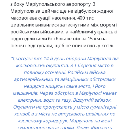
з боку Маріупольського аеропорту. З
Маріуполя за цей час ще не відбулося жодної
масової евакуації населення, 400 тис.
цивільних виявилися затиснутими між морем і
російськими військами, а найближчі українські
підрозділи вели бої більше ніж за 15 км на
північ і відступали, щоб не опинитись у котлі.
“Сьогодні вже 14-й день оборони Маріуполя від
московських окупантів. З 1 березня місто в
повному оточенні. Російські війська
артилерійськими та авіаційними обстрілами
нещадно нищать і саме місто, і його
мешканців. Через обстріли в Маріуполі немає
електрики, води та газу. Відсутній зв’язок.
Окупанти не пропускають у місто гуманітарні
конвої, а з міста не випускають цивільних по
«зеленому коридору». Маріуполь на межі
гуманітарної катастрофи. Люди збирають