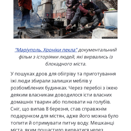
"Маріуполь. Хроніки пекла"
документальний
фільм з історіями людей, які вирвались із
блокадного міста.
У пошуках дров для обігріву та приготування
їжі люди збирали залишки меблів у
розбомблених будинках. Через перебої з їжею
деяким власникам доводилося їсти власних
домашніх тварин або полювати на голубів.
Сніг, що випав 8 березня, став справжнім
подарунком для містян, адже його можна було
топити й отримувати питну воду. Мешканці
міста, яким пощастило вирватися через