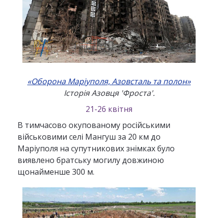
«Оборона Маріуполя, Азовсталь та полон»
Історія Азовця 'Фроста'.
21-26 квітня
В тимчасово окупованому російськими
військовими селі Мангуш за 20 км до
Маріуполя на супутникових знімках було
виявлено братську могилу довжиною
щонайменше 300 м.