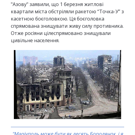
"Азову" заявили, що 1 березня житлові
квартали міста обстріляли ракетою “Точка-У” з
касетною боєголовкою. Ця боєголовка
спрямована знищувати живу силу противника.
Отже росіяни цілеспрямовано знищували
цивільне населення.
"Маріуполь може бути як десять Бородянок, і я