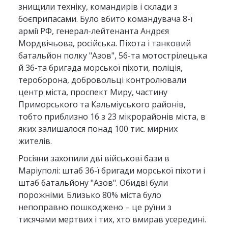
знищили техніку, командирів і склади з
боєприпасами. Було вбито командувача 8-ї
армії РФ, генерал-лейтенанта Андрєя
Мордвічьова, російська. Піхота і танковий
батальйон полку "Азов", 56-та мотострілецька
й 36-та бригада морської піхоти, поліція,
тероборона, добровольці контролювали
центр міста, проспект Миру, частину
Приморського та Кальміуського районів,
тобто приблизно 16 з 23 мікрорайонів міста, в
яких залишалося понад 100 тис. мирних
жителів.
Росіяни захопили дві військові бази в
Маріуполі: штаб 36-ї бригади морської піхоти і
штаб батальйону "Азов". Обидві були
порожніми. Близько 80% міста було
непоправно пошкоджено – це руїни з
тисячами мертвих і тих, хто вмирав усередині.