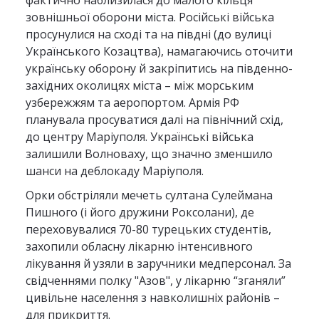
зовнішньої оборони міста. Російські війська
просунулися на сході та на півдні (до вулиці
Українського Козацтва), намагаючись оточити
українську оборону й закріпитись на південно-
західних околицях міста – між морським
узбережжям та аеропортом. Армія РФ
планувала просуватися далі на північний схід,
до центру Маріуполя. Українські війська
залишили Волноваху, що значно зменшило
шанси на деблокаду Маріуполя.
Орки обстріляли мечеть султана Сулеймана
Пишного (і його дружини Роксолани), де
переховувалися 70-80 турецьких студентів,
захопили обласну лікарню інтенсивного
лікування й узяли в заручники медперсонал. За
свідченнями полку "Азов", у лікарню “зганяли”
цивільне населення з навколишніх районів –
для прикриття.