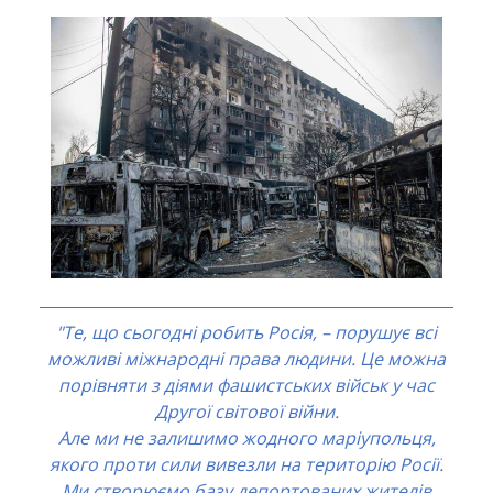
"Те, що сьогодні робить Росія, – порушує всі
можливі міжнародні права людини. Це можна
порівняти з діями фашистських військ у час
Другої світової війни.
Але ми не залишимо жодного маріупольця,
якого проти сили вивезли на територію Росії.
Ми створюємо базу депортованих жителів