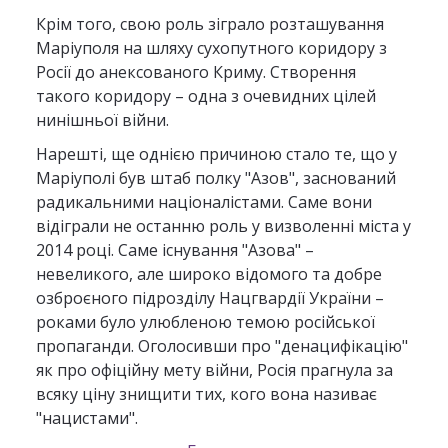
Крім того, свою роль зіграло розташування
Маріуполя на шляху сухопутного коридору з
Росії до анексованого Криму. Створення
такого коридору – одна з очевидних цілей
нинішньої війни.
Нарешті, ще однією причиною стало те, що у
Маріуполі був штаб полку "Азов", заснований
радикальними націоналістами. Саме вони
відіграли не останню роль у визволенні міста у
2014 році. Саме існування "Азова" –
невеликого, але широко відомого та добре
озброєного підрозділу Нацгвардії України –
роками було улюбленою темою російської
пропаганди. Оголосивши про "денацифікацію"
як про офіційну мету війни, Росія прагнула за
всяку ціну знищити тих, кого вона називає
"нацистами".