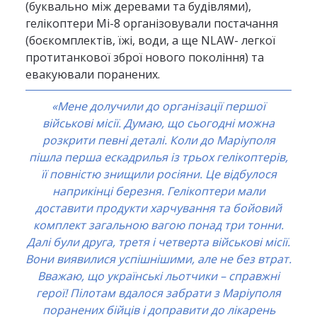
(буквально між деревами та будівлями),
гелікоптери Мі-8 організовували постачання
(боєкомплектів, їжі, води, а ще NLAW- легкої
протитанкової зброї нового покоління) та
евакуювали поранених.
«Мене долучили до організації першої
військові місії. Думаю, що сьогодні можна
розкрити певні деталі. Коли до Маріуполя
пішла перша ескадрилья із трьох гелікоптерів,
її повністю знищили росіяни. Це відбулося
наприкінці березня. Гелікоптери мали
доставити продукти харчування та бойовий
комплект загальною вагою понад три тонни.
Далі були друга, третя і четверта військові місії.
Вони виявилися успішнішими, але не без втрат.
Вважаю, що українські льотчики – справжні
герої! Пілотам вдалося забрати з Маріуполя
поранених бійців і доправити до лікарень