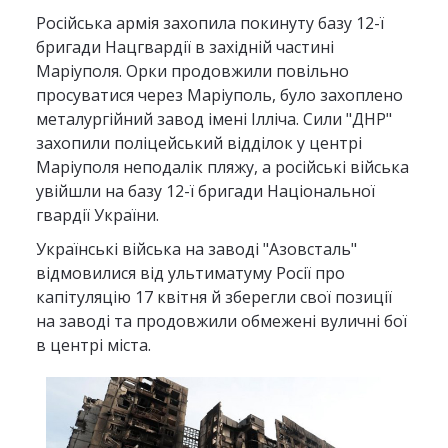
Російська армія захопила покинуту базу 12-ї
бригади Нацгвардії в західній частині
Маріуполя. Орки продовжили повільно
просуватися через Маріуполь, було захоплено
металургійний завод імені Ілліча. Сили "ДНР"
захопили поліцейський відділок у центрі
Маріуполя неподалік пляжу, а російські війська
увійшли на базу 12-ї бригади Національної
гвардії України.
Українські війська на заводі "Азовсталь"
відмовилися від ультиматуму Росії про
капітуляцію 17 квітня й зберегли свої позиції
на заводі та продовжили обмежені вуличні бої
в центрі міста.