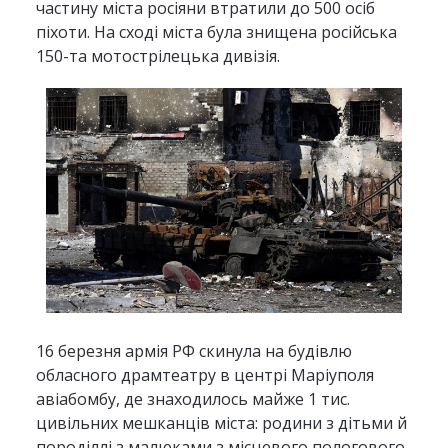
частину міста росіяни втратили до 500 осіб
піхоти. На сході міста була знищена російська
150-та мотострілецька дивізія.
16 березня армія РФ скинула на будівлю
обласного драмтеатру в центрі Маріуполя
авіабомбу, де знаходилось майже 1 тис.
цивільних мешканців міста: родини з дітьми й
породіллі з малюками з місцевого пологового.