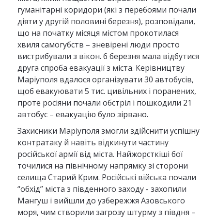
гуманітарні коридори (які з перебоями почали
діяти у другій половині березня), розповідали,
що на початку місяця містом прокотилася
хвиля самогубств – зневірені люди просто
вистрибували з вікон. 6 березня мала відбутися
друга спроба евакуації з міста. Керівництву
Маріуполя вдалося організувати 30 автобусів,
щоб евакуювати 5 тис. цивільних і поранених,
проте росіяни почали обстріл і пошкодили 21
автобус – евакуацію було зірвано.
Захисники Маріуполя змогли здійснити успішну
контратаку й навіть відкинути частину
російської армії від міста. Найжорсткіші бої
точилися на північному напрямку зі сторони
селища Старий Крим. Російські війська почали
“обхід” міста з південного заходу - захопили
Мангуш і вийшли до узбережжя Азовського
моря, чим створили загрозу штурму з півдня –