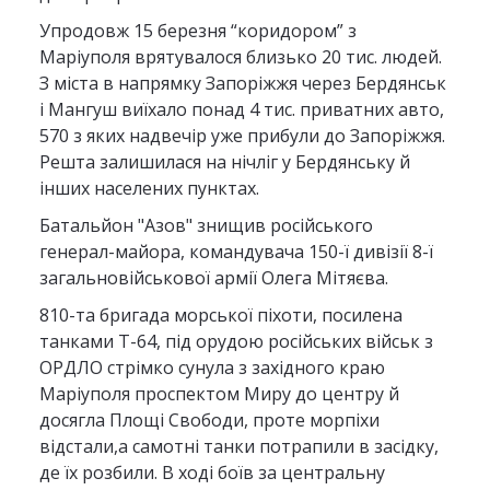
Упродовж 15 березня “коридором” з
Маріуполя врятувалося близько 20 тис. людей.
З міста в напрямку Запоріжжя через Бердянськ
і Мангуш виїхало понад 4 тис. приватних авто,
570 з яких надвечір уже прибули до Запоріжжя.
Решта залишилася на нічліг у Бердянську й
інших населених пунктах.
Батальйон "Азов" знищив російського
генерал-майора, командувача 150-ї дивізії 8-ї
загальновійськової армії Олега Мітяєва.
810-та бригада морської піхоти, посилена
танками Т-64, під орудою російських військ з
ОРДЛО стрімко сунула з західного краю
Маріуполя проспектом Миру до центру й
досягла Площі Свободи, проте морпіхи
відстали,а самотні танки потрапили в засідку,
де їх розбили. В ході боїв за центральну