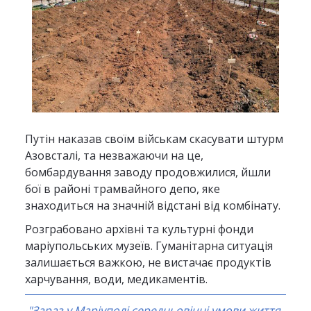
Путін наказав своїм військам скасувати штурм
Азовсталі, та незважаючи на це,
бомбардування заводу продовжилися, йшли
бої в районі трамвайного депо, яке
знаходиться на значній відстані від комбінату.
Розграбовано архівні та культурні фонди
маріупольських музеїв. Гуманітарна ситуація
залишається важкою, не вистачає продуктів
харчування, води, медикаментів.
"Зараз у Маріуполі середньовічні умови життя.