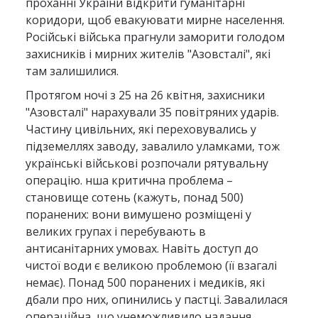
проханні України відкрити гуманітарні
коридори, щоб евакуювати мирне населення.
Російські війська прагнули заморити голодом
захисників і мирних жителів "Азовсталі", які
там залишилися.
Протягом ночі з 25 на 26 квітня, захисники
"Азовсталі" нарахували 35 повітряних ударів.
Частину цивільних, які переховувались у
підземеллях заводу, завалило уламками, тож
українські військові розпочали рятувальну
операцію. нша критична проблема –
становище сотень (кажуть, понад 500)
поранених: вони вимушено розміщені у
великих групах і перебувають в
антисанітарних умовах. Навіть доступ до
чистої води є великою проблемою (її взагалі
немає). Понад 500 поранених і медиків, які
дбали про них, опинились у пастці. Завалилася
операційна, що унеможливило надання