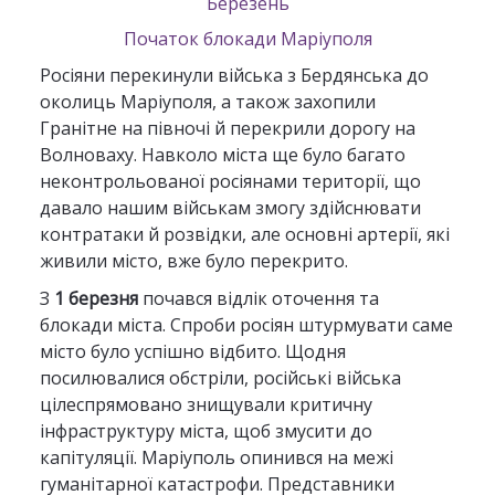
Березень
Початок блокади Маріуполя
Росіяни перекинули війська з Бердянська до
околиць Маріуполя, а також захопили
Гранітне на півночі й перекрили дорогу на
Волноваху. Навколо міста ще було багато
неконтрольованої росіянами території, що
давало нашим військам змогу здійснювати
контратаки й розвідки, але основні артерії, які
живили місто, вже було перекрито.
З
1 березня
почався відлік оточення та
блокади міста. Спроби росіян штурмувати саме
місто було успішно відбито. Щодня
посилювалися обстріли, російські війська
цілеспрямовано знищували критичну
інфраструктуру міста, щоб змусити до
капітуляції. Маріуполь опинився на межі
гуманітарної катастрофи. Представники