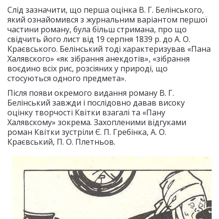
Слід зазначити, що перша оцінка В. Г. Белінського,
який ознайомився з журнальним варіантом першої
частини роману, була більш стримана, про що
свідчить його лист від 19 серпня 1839 р. до А. О.
Краєвського. Белінський тоді характеризував «Пана
Халявского» «як зібрання анекдотів», «зібрання
воєдино всіх рис, розсіяних у природі, що
стосуються одного предмета».
Після появи окремого видання роману В. Г.
Белінський завжди і послідовно давав високу
оцінку творчості Квітки взагалі та «Пану
Халявскому» зокрема. Захопленими відгуками
роман Квітки зустріли Є. П. Гребінка, А. О.
Краєвський, П. О. Плетньов.