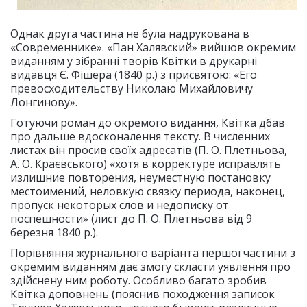
Однак друга частина не була надрукована в
«Современнике». «Пан Халявский» вийшов окремим
виданням у зібранні творів Квітки в друкарні
видавця Є. Фішера (1840 р.) з присвятою: «Его
превосходительству Николаю Михайловичу
Лонгинову».
Готуючи роман до окремого видання, Квітка дбав
про дальше вдосконалення тексту. В численних
листах він просив своїх адресатів (П. О. Плетньова,
А. О. Краєвського) «хотя в корректуре исправлять
излишние повторения, неуместную постановку
местоимений, неловкую связку периода, наконец,
пропуск некоторых слов и недописку от
поспешности» (лист до П. О. Плетньова від 9
березня 1840 р.).
Порівняння журнального варіанта першої частини з
окремим виданням дає змогу скласти уявлення про
здійснену ним роботу. Особливо багато зробив
Квітка доповнень (пояснив походження записок