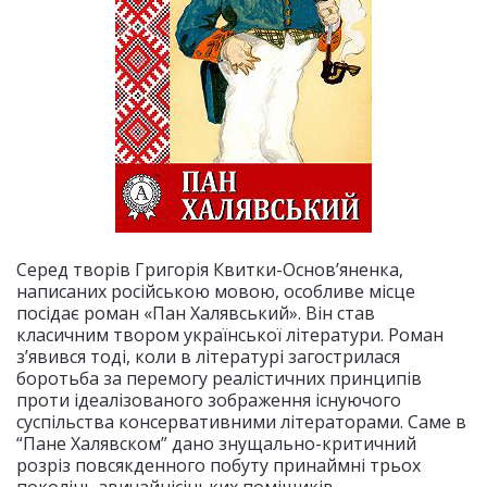
Серед творів Григорія Квитки-Основ’яненка,
написаних російською мовою, особливе місце
посідає роман «Пан Халявський». Він став
класичним твором української літератури. Роман
з’явився тоді, коли в літературі загострилася
боротьба за перемогу реалістичних принципів
проти ідеалізованого зображення існуючого
суспільства консервативними літераторами. Саме в
“Пане Халявском” дано знущально-критичний
розріз повсякденного побуту принаймні трьох