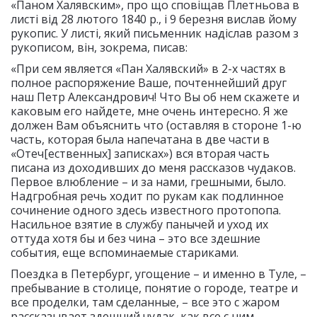
«Паном Халявским», про що сповіщав Плетньова в
листі від 28 лютого 1840 р., і 9 березня вислав йому
рукопис. У листі, який письменник надіслав разом з
рукописом, він, зокрема, писав:
«При сем является «Пан Халявский» в 2-х частях в
полное распоряжение Ваше, почтеннейший друг
наш Петр Александрович! Что Вы об нем скажете и
каковым его найдете, мне очень интересно. Я же
должен Вам объяснить что (оставляя в стороне 1-ю
часть, которая была напечатана в две части в
«Отеч[ественных] записках») вся вторая часть
писана из доходивших до меня рассказов чудаков.
Первое влюбление – и за нами, грешными, было.
Надгробная речь ходит по рукам как подлинное
сочинение одного здесь известного протопопа.
Насильное взятие в службу панычей и уход их
оттуда хотя бы и без чина – это все здешние
события, еще вспоминаемые стариками.
Поездка в Петербург, угощение – и именно в Туле, –
пребывание в столице, понятие о городе, театре и
все проделки, там сделанные, – все это с жаром
рассказывает здешний чудак, как все с ним