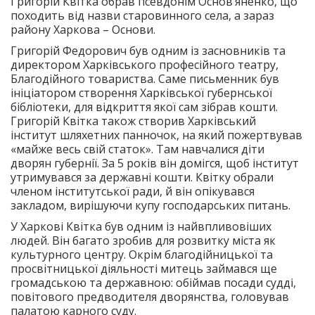
Григорій Квітка обрав псевдонім Основ’яненко, що
походить від назви старовинного села, а зараз
району Харкова – Основи.
Григорій Федорович був одним із засновників та
директором Харківського професійного театру,
Благодійного товариства. Саме письменник був
ініціатором створення Харківської губернської
бібліотеки, для відкриття якої сам зібрав кошти.
Григорій Квітка також створив Харківський
інститут шляхетних панночок, на який пожертвував
«майже весь свій статок». Там навчалися діти
дворян губернії. За 5 років він домігся, щоб інститут
утримувався за державні кошти. Квітку обрали
членом інститутської ради, й він опікувався
закладом, вирішуючи купу господарських питань.
У Харкові Квітка був одним із найвпливовіших
людей. Він багато зробив для розвитку міста як
культурного центру. Окрім благодійницької та
просвітницької діяльності митець займався ще
громадською та державною: обіймав посади судді,
повітового предводителя дворянства, головував
палатою карного суду.