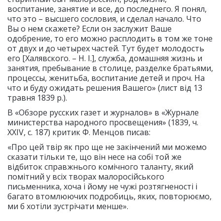
воспитание, занятие и все, до последнего. Я понял,
что это – высшего сословия, и сделал начало. Что
Вы о нем скажете? Если он заслужит Ваше
одобрение, то его можно расплодить в том же тоне
от двух и до четырех частей. Тут будет молодость
его [Халявского. – Н. І.], служба, домашняя жизнь и
занятия, пребывание в столице, разделке братьями,
процессы, женитьба, воспитание детей и проч. На
что и буду ожидать решения Вашего» (лист від 13
травня 1839 р.).
В «Обзоре русских газет и журналов» в «Журнале
министерства народного просвещения» (1839, ч.
XXIV, с. 187) критик Ф. Менцов писав:
«Про цей твір як про ще не закінчений ми можемо
сказати тільки те, що він несе на собі той же
відбиток справжнього комічного таланту, який
помітний у всіх творах малоросійського
письменника, хоча і йому не чужі розтягненості і
багато втомлюючих подробиць, яких, повторюємо,
ми б хотіли зустрічати менше».