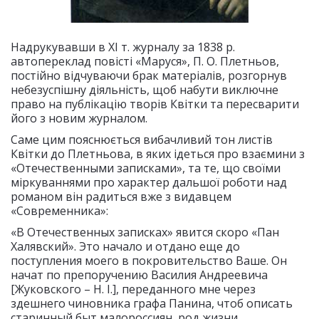
Надрукувавши в XI т. журналу за 1838 р.
автопереклад повісті «Маруся», П. О. Плетньов,
постійно відчуваючи брак матеріалів, розгорнув
небезуспішну діяльність, щоб набути виключне
право на публікацію творів Квітки та пересварити
його з новим журналом.
Саме цим пояснюється вибачливий тон листів
Квітки до Плетньова, в яких ідеться про взаємини з
«Отечественными записками», та те, що своїми
міркуваннями про характер дальшої роботи над
романом він радиться вже з видавцем
«Современника»:
«В Отечественных записках» явится скоро «Пан
Халявский». Это начало и отдано еще до
поступления моего в покровительство Ваше. Он
начат по препоручению Василия Андреевича
[Жуковского – Н. І.], переданного мне через
здешнего чиновника графа Панина, чтоб описать
старинный быт малороссиян, род жизни,