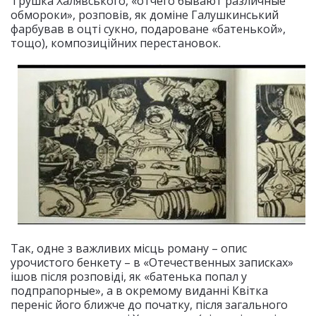
Трушка Халявського, «отчего бывают различные
обмороки», розповів, як доміне Галушкинський
фарбував в оцті сукно, подароване «батенькой»,
тощо), композиційних перестановок.
Так, одне з важливих місць роману – опис
урочистого бенкету – в «Отечественных записках»
ішов після розповіді, як «батенька попал у
подпрапорные», а в окремому виданні Квітка
переніс його ближче до початку, після загального