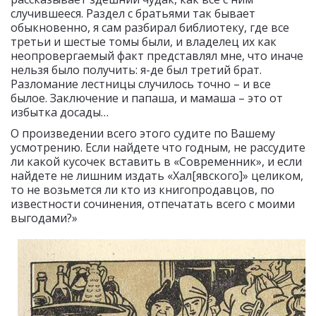
случившееся. Раздел с братьями так бывает
обыкновенно, я сам разбирал библиотеку, где все
третьи и шестые томы были, и владелец их как
неопровергаемый факт представлял мне, что иначе
нельзя было получить: я-де был третий брат.
Разломание лестницы случилось точно – и все
былое. Заключение и папаша, и мамаша – это от
избытка досады…
О произведении всего этого судите по Вашему
усмотрению. Если найдете что годным, не рассудите
ли какой кусочек вставить в «Современник», и если
найдете не лишним издать «Хал[явского]» целиком,
то не возьмется ли кто из книгопродавцов, по
известности сочинения, отпечатать всего с моими
выгодами?»