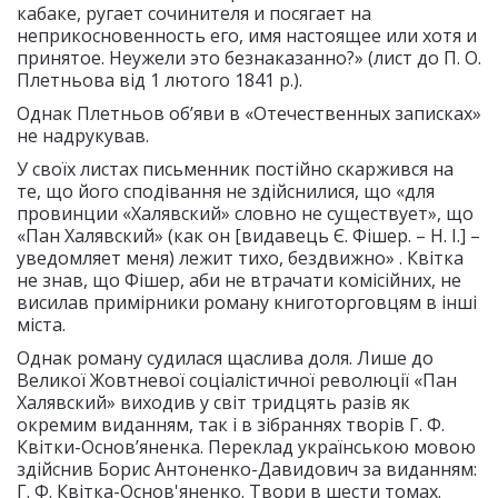
кабаке, ругает сочинителя и посягает на
неприкосновенность его, имя настоящее или хотя и
принятое. Неужели это безнаказанно?» (лист до П. О.
Плетньова від 1 лютого 1841 р.).
Однак Плетньов об’яви в «Отечественных записках»
не надрукував.
У своїх листах письменник постійно скаржився на
те, що його сподівання не здійснилися, що «для
провинции «Халявский» словно не существует», що
«Пан Халявский» (как он [видавець Є. Фішер. – Н. І.] –
уведомляет меня) лежит тихо, бездвижно» . Квітка
не знав, що Фішер, аби не втрачати комісійних, не
висилав примірники роману книготорговцям в інші
міста.
Однак роману судилася щаслива доля. Лише до
Великої Жовтневої соціалістичної революції «Пан
Халявский» виходив у світ тридцять разів як
окремим виданням, так і в зібраннях творів Г. Ф.
Квітки-Основ’яненка. Переклад українською мовою
здійснив Борис Антоненко-Давидович за виданням:
Г. Ф. Квітка-Основ'яненко. Твори в шести томах.