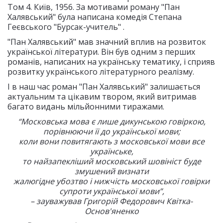
Том 4. Київ, 1956. За мотивами роману "Пан
Халявський" була написана комедія Степана
Геєвського "Бурсак-учитель" .
"Пан Халявський" мав значний вплив на розвиток
української літератури. Він був одним з перших
романів, написаних на українську тематику, і сприяв
розвитку українського літературного реалізму.
І в наш час роман "Пан Халявський" залишається
актуальним та цікавим твором, який витримав
багато видань мільйонними тиражами.
“Московська мова є лише дикунською говіркою,
порівнюючи її до української мови;
коли вони повитягають з московської мови все
українське,
то найзапекліший московський шовініст буде
змушений визнати
жалюгідне убозтво і нижчість московської говірки
супроти української мови”,
– зауважував Григорій Федорович Квітка-
Основ'яненко