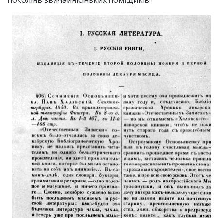
поколінь звичайнісіньких поміщиків.