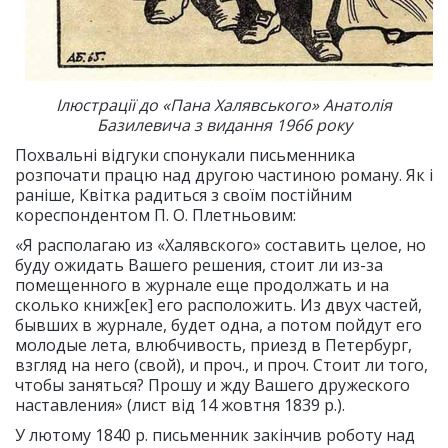
Ілюстрації до «Пана Халявського» Анатолія
Базилевича з видання 1966 року
Похвальні відгуки спонукали письменника
розпочати працю над другою частиною роману. Як і
раніше, Квітка радиться з своїм постійним
кореспондентом П. О. Плетньовим:
«Я располагаю из «Халявского» составить целое, но
буду ожидать Вашего решения, стоит ли из-за
помещенного в журнале еще продолжать и на
сколько книж[ек] его расположить. Из двух частей,
бывших в журнале, будет одна, а потом пойдут его
молодые лета, влюбчивость, приезд в Петербург,
взгляд на него (свой), и проч., и проч. Стоит ли того,
чтобы заняться? Прошу и жду Вашего дружеского
наставления» (лист від 14 жовтня 1839 р.).
У лютому 1840 р. письменник закінчив роботу над