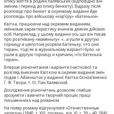
опису життя в родині Халявських (відповідно він
змінив і перехід до опису бенкету). Відразу після
розповіді про бенкет в окремому виданні йде
розповідь про військову «кар’єру» «батеньки».
Квітка, працюючи над окремим виданням,
змінював характеристику вчинків деяких дійових
осіб. Наприклад, у цьому виданні ось що він писав
про розгнівану «маменьку»: «…а ушли в другую
горницу и шепотом укоряли батеньку, что они
тиран», тоді як в журнальному варіанті було: «а
ушли в другую горницу и кричали, что батенька
тиран».
Вперше різночитання і варіанти (частково) та
розгляд внесених Квіткою в окреме видання змін
подав І. Айзеншток у виданні: Квітка-Основ’яненко
Г. Ф. Твори, т. III. Пан Халявский.
Дослідження різночитань дозволяє глибше
зрозуміти і вивчити творчий процес праці
письменника над романом.
На появу роману відгукнулися «Отечественные
записки» (1840, т. XIII, грудень, від. VI, с. 39 – 40; 1841,