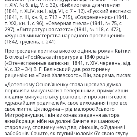
т. XIV, № 6, від. V, с. 32), «Библиотека для чтения»
(1841, т. XLIV, кн. І, від. VI, с. 7 – 12), «Русский вестник»
(1841, т. III, кн. 9, с. 712 – 715), «Современник» (1841,
т. XXI, кн. 1, с. 96), «Северная пчела» (1841, № 75, с.
297), «Литературная газета» (1841, № 118, с. 472),
«Журнал министерства народного просвещения»
(1842, грудень, с. 241).
Прогресивна критика високо оцінила роман Квітки.
В огляді «Російська література в 1840 році»
(«Отечественные записки», 1841, т. XIV, червень, від.
V, с. 32 – 34) В. Г. Белінський дав розгорнену
рецензію на «Пана Халявского». Він, зокрема, писав:
«Дотепному Основ’яненку спала щаслива думка –
порівняти минулі часи з теперішніми, примусивши
людину минулого віку розповісти про життя своїх
«дражайших родителей», своє виховання і про все
своє життя. Ця людина – рід малоросійського
Митрофанушки, і він виконав завдання автора
якнайкраще: ніби на долоні бачите ви шановну
старовину, сповнену неуцтва, лінощів, об’їдання і
забобонів; бачите, як глупий чоловік б’є свою глупу