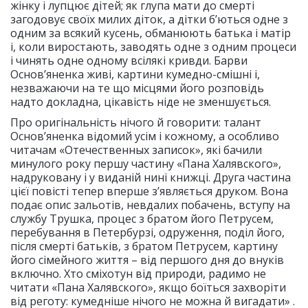
жінку і лупцює дітей; як глупа мати до смерті
загодовує своїх милих діток, а дітки б’ються одне з
одним за всякий кусень, обманюють батька і матір
і, коли виростають, заводять одне з одним процеси
і чинять одне одному всілякі кривди. Барви
Основ’яненка живі, картини кумедно-смішні і,
незважаючи на те що місцями його розповідь
надто докладна, цікавість ніде не зменшується.
Про оригінальність нічого й говорити: талант
Основ’яненка відомий усім і кожному, а особливо
читачам «Отечественных записок», які бачили
минулого року першу частину «Пана Халявского»,
надруковану і у виданій нині книжці. Друга частина
цієї повісті тепер вперше з’являється друком. Вона
подає опис зальотів, невдалих побачень, вступу на
службу Трушка, процес з братом його Петрусем,
перебування в Петербурзі, одруження, поділ його,
після смерті батьків, з братом Петрусем, картину
його сімейного життя – від першого дня до внуків
включно. Хто сміхотун від природи, радимо не
читати «Пана Халявского», якщо боїться захворіти
від реготу: кумедніше нічого не можна й вигадати» .