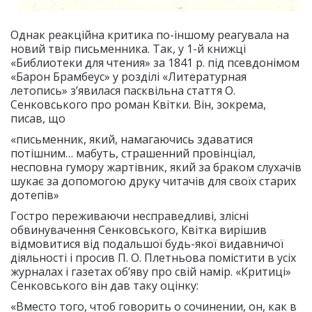
Однак реакційна критика по-іншому реагувала на
новий твір письменника. Так, у 1-й книжці
«Библиотеки для чтения» за 1841 р. під псевдонімом
«Барон Брамбеус» у розділі «Литературная
летопись» з’явилася пасквільна стаття О.
Сенковського про роман Квітки. Він, зокрема,
писав, що
«письменник, який, намагаючись здаватися
потішним… мабуть, страшенний провінціал,
несповна гумору жартівник, який за браком слухачів
шукає за допомогою друку читачів для своїх старих
дотепів»
Гостро переживаючи несправедливі, злісні
обвинувачення Сенковського, Квітка вирішив
відмовитися від подальшої будь-якої видавничої
діяльності і просив П. О. Плетньова помістити в усіх
журналах і газетах об’яву про свій намір. «Критиці»
Сенковського він дав таку оцінку:
«Вместо того, чтоб говорить о сочинении, он, как в