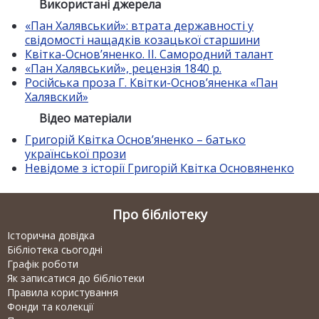
Використані джерела
«Пан Халявський»: втрата державності у
свідомості нащадків козацької старшини
Квітка-Основ’яненко. II. Самородний талант
«Пан Халявський», рецензія 1840 р.
Російська проза Г. Квітки-Основ’яненка «Пан
Халявский»
Відео матеріали
Григорій Квітка Основ’яненко – батько
української прози
Невідоме з історії Григорій Квітка Основяненко
Про бібліотеку
Історична довідка
Бібліотека сьогодні
Графік роботи
Як записатися до бібліотеки
Правила користування
Фонди та колекції