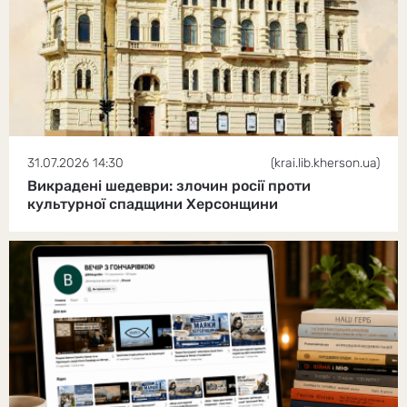
31.07.2026 14:30
(krai.lib.kherson.ua)
Викрадені шедеври: злочин росії проти
культурної спадщини Херсонщини