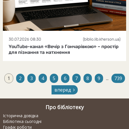
30.07.2026 08:30
(biblio.lib.kherson.ua)
YouTube-канал «Вечір з Гончарівкою» – простір
для пізнання та натхнення
1
2
3
4
5
6
7
8
9
...
739
вперед
Про бібліотеку
Історична довідка
Бібліотека сьогодні
Графік роботи