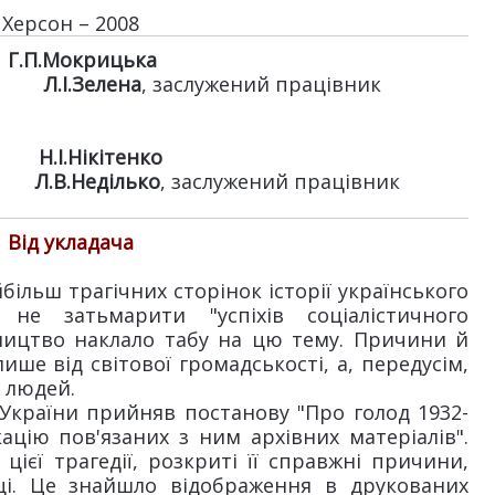
Херсон – 2008
Г.П.Мокрицька
Л.І.Зелена
, заслужений працівник
Н.І.Нікітенко
Л.В.Неділько
, заслужений працівник
Від укладача
йбільш трагічних сторінок історії українського
не затьмарити "успіхів соціалістичного
вництво наклало табу на цю тему. Причини й
ише від світової громадськості, а, передусім,
х людей.
 України прийняв постанову "Про голод 1932-
кацію пов'язаних з ним архівних матеріалів".
ієї трагедії, розкриті її справжні причини,
тці. Це знайшло відображення в друкованих