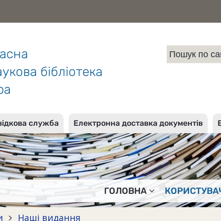
ласна
укова бібліотека
ра
відкова служба
Електронна доставка документів
ГОЛОВНА
КОРИСТУВА
и
Наші видання