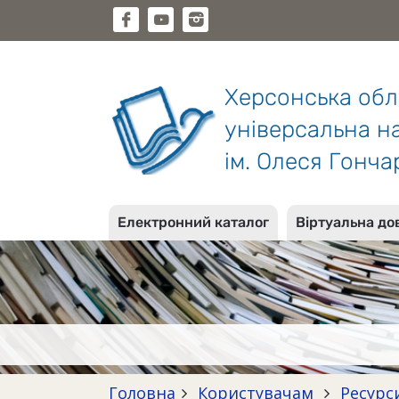
Херсонська об
універсальна на
ім. Олеся Гонча
Електронний каталог
Віртуальна до
Головна
Користувачам
Ресурс