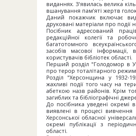
виданнях. З'явилась велика кіль
вшанування пам'яті жертв голок
Даний покажчик включає вид
друковані матеріали про події 
Посібник адресований праці
редакційної колегії та робо
багатотомного всеукраїнськог
засобів масової інформації,
користувачів бібліотек області.
Перший розділ "Голодомор в Укр
про терор тоталітарного режиму
Розділ "Херсонщина у 1932-1
жахливі події того часу на тер
абеткою назв районів. Крім тог
загиблих та бібліографічні джер
До посібника уведені окремі ви
виявлені в процесі вивчення ф
Херсонської обласної універсал
окремі публікації з періоди
області.