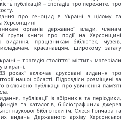
кість публікацій – спогадів про пережите, про
осту.
ання про геноцид в Україні в цілому та
на Херсонщині.
вникам органів державної влади, членам
чої групи книги про події на Херсонщині
о видання, працівникам бібліотек, музеїв,
 викладачам, краєзнавцям, широкому загалу
аїні – трагедія століття" містить матеріали
 в країні.
933 роках" включає друковані видання про
иторії нашої області. Підрозділи розміщені за
о включено публікації про увічнення пам'яті
ела.
дання, публікації із збірників та періодики,
ондів та каталогів, бібліографічних джерел
ьної наукової бібліотеки ім. Олеся Гончара та
чних видань Державного архіву Херсонської