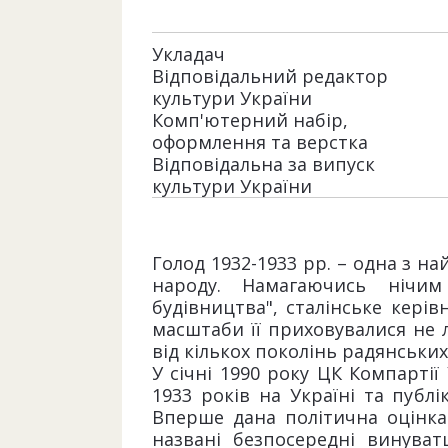
Укладач
Відповідальний редактор
культури України
Комп'ютерний набір,
оформлення та верстка
Відповідальна за випуск
культури України
Голод 1932-1933 рр. – одна з на
народу. Намагаючись нічим 
будівництва", сталінське кері
масштаби її приховувалися не л
від кількох поколінь радянськи
У січні 1990 року ЦК Компартії
1933 років на Україні та публі
Вперше дана політична оцінка ц
названі безпосередні винува