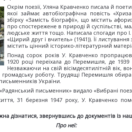
Окрім поезії, Уляна Кравченко писала й поети
якої займає автобіографічна повість «Хриза
збірку «Замість біографії», що містить афор
про спостережене в природі й суспільстві, м
людське життя тощо. Написала спогади про І. 
«Щирий друг і вчитель» (1941)). Її листування
містить цінний історико-літературний матері
Понад сорок років У. Кравченко пропрацюв
1920 році переїхала до Перемишля, де 1939 
Незважаючи на свій вісімдесятилітній вік, во
 громадську роботу. Трудящі Перемишля обираю
письменників України.
 «Радянський письменник» видало «Вибрані поезі
життя, 31 березня 1947 року, У. Кравченко по
жна дізнатися, звернувшись до документів із наш
Про неї: