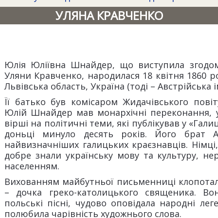
УЛЯНА КРАВЧЕНКО
Юлія Юліївна Шнайдер, що виступила згодом
Уляни Кравченко, народилася 18 квітня 1860 ро
Львівська область, Україна (тоді – Австрійська і
Її батько був комісаром Жидачівського повіт
Юлій Шнайдер мав монархічні переконання, у
вірші на політичні теми, які публікував у «Гали
доньці минуло десять років. Його брат 
найвизначніших галицьких краєзнавців. Німці
добре знали українську мову та культуру, не
населенням.
Вихованням майбутньої письменниці клопотала
– дочка греко-католицького священика. Вон
польські пісні, чудово оповідала народні лег
полюбила чарівність художнього слова.