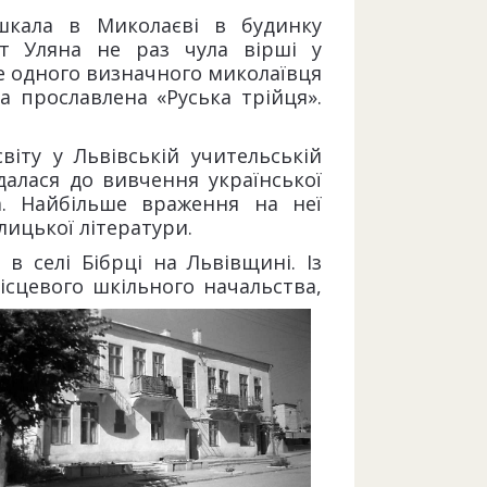
шкала в Миколаєві в будинку
т Уляна не раз чула вірші у
 одного визначного миколаївця
а прославлена «Руська трійця».
віту у Львівській учительській
далася до вивчення української
а. Найбільше враження на неї
лицької літератури.
в селі Бібрці на Львівщині. Із
ісцевого шкільного начальства,