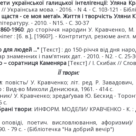
ти української галицької інтелігенції:
Уляна
Кр
 // Українська мова. - 2016. - N 4. - С. 103-121 - Біб
щастя - се моя мета!». Життя і творчість Уляни
К
ературу. - 2010. - N15. - С. 30-37
860-1960
: до сторіччя народин У. Кравченко, М.
г : [б. в.], [1960?]. - Контртитул, резюме англ. мов
 для людей ..."
[Текст] : до 150-річчя від дня на
р знаменних і пам'ятних дат. - 2010. - N2. - С. 25-30 
о
– соратниця Каменяра
[Текст] / І. Скибак // Слово
ЇЇ твори:
и
: повість/ У. Кравченко; літ. ред. Р. Завадович
 : Вид-во Миколи Денисюка, 1961. - 414 с.
рник/ У. Кравченко; зредаґував Ю. Бескид - Торонт
 с.
брані твори
: ИНФОРМ. МОДЕЛИ/ КРАВЧЕНКО - К. : Д
. оповіді, поетич. висловлювання, афоризми)/ 
. - 79 с. - (Бібліотечка "На добрий вечір")