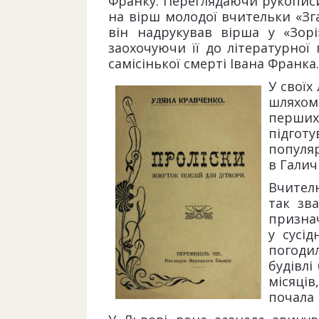
Франку. Переглядаючи рукописи
на вірш молодої вчительки «Зг
він надрукував вірша у «Зор
заохочуючи її до літературної
самісінької смерті Івана Франка.
У своїх
шляхом 
перших
підгот
популяр
в Галич
Вчителю
так зв
признач
у сусі
погодил
будівлі
місяців
почала 