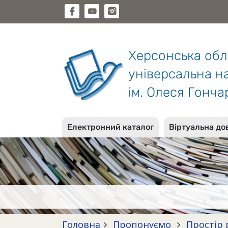
Херсонська об
універсальна на
ім. Олеся Гонча
Електронний каталог
Віртуальна до
Головна
Пропонуємо
Простір 