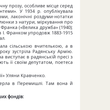
чну прозу, особливе місце серед
нтеми». У 1934 р. опублікувала
изми, лаконічні роздуми-нотатки
алюнки з натури, міркування про
Франка («Велика дружба» (1940);
 з І. Франком упродовж 1883-1915
ал.
ала сільською вчителькою, а в
року зустріла Радянську Армію.
на виступає в радянській пресі з
ть її своїм депутатом, поетеса
ї» Уляни Кравченко.
мерла в Перемишлі. Там вона й
их фондів: