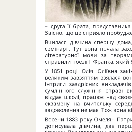
– друга її брата, представник
Звісно, що це сприяло пробудже
Вчилася дівчина спершу дома, 
семінарії. Тут вона почала за
літературної мови за творам
справили поезії І. Франка, яки
У 1851 році Юлія Юліївна закі
великим завзяттям взялася вон
інтриги заздрісних викладач
сумлінного служіння справі в
віддає школі, працює над своєю
екзамену на вчительку серед
задоволення не має. Тож вона ві
Восени 1883 року Омелян Патри
дописувала дівчина, дав пер