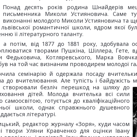
Понад десять років родина Шнайдерів ме
письменника Миколи Устияновича. Саме ту
виконанні молодого Миколи Устияновича та ще
а львівської романтичної школи, ядром якої бул
нню її літературного таланту.
а потім, від 1877 до 1881 року, здобувала ос
хоплюватися творами Пушкіна, Шіллера, Гете, в
и Федьковича, Котляревського, Марка Вовчк
й був на той час визнаним проводирем молодої га
нчила семінарію й одержала посаду вчительки 
а до вчителювання. Але тупість і байдужість м
ів створювали безліч перешкод на шляху до
иховання дітей. Молода вчителька всі сили
 самоосвітою, готується до кваліфікаційного
ньої школи, однак справжнього душевного
ддається літературі.
цький, редактор журналу «Зоря», куди часом
ші твори Уляни Кравченко для оцінки Івану