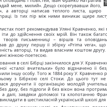
 оповідань і повістей, Іван Франко натрапив
адай мене, милий». Дещо скорегувавши його,
і», а авторці написав теплого листа, щиро
 праці. Із тих пір між ними виникає щире ли
 листах поет рекомендував Уляні Кравченко, які
іти до здійснення своїх мрій. Він також багат
 творів письменниці – віршів та оповідань
ував до друку першу її збірку «Prima vera», 
ність авторці, та видав власним коштом другу
ині жінкою-поетесою.
вання в селі Бібрці закінчилося для У. Кравченк
аної «сталої вчительки» було відзначено її б
или іншу особу. Того ж 1884 року У. Кравченко
дньому з Бібркою селі Стоки. До цього тут не
ася доручити її організацію молодій учительц
 без даху, без підлоги й без вікон вона протрим
, а далі, завдяки допомозі та клопотанню Фра
викладати в шестикласній українській школі для 