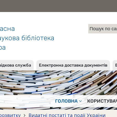
ласна
укова бібліотека
ра
відкова служба
Електронна доставка документів
ГОЛОВНА
КОРИСТУВА
розвитку
Видатні постаті та події України