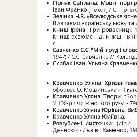
Гірняк Світлана.
Мовні портре
Іван Франко
[Текст] / С. Гірняк
Зелінка Н.В.
«Вселюдське ясне 
Вивчаємо українську мову та літ
Книш Ірена. Три ровесниці, 1
Книш; резюме Г.Д. Книш - Вінніпе
с.
Савченко С.С.
"Мій труд і слово
1947) / С.С. Савченко // Календа
Скибак Іван.
Ульяна
Кравченк
Кравченко Уляна. Хризантем
оформл. О. Мошинська - Чікаго
Кравченко Уляна. Твори
: сбо
У 100-річчя жіночого руху. - 796
Кравченко Уляна Юріївна. Ви
Кравченко Уляна Юліївна.
Розгублені листочки
: (лірич
Денисюк - Львів : Каменяр, 1990