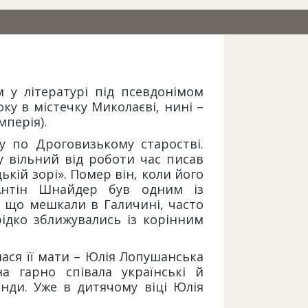
 у літературі під псевдонімом
ку в містечку Миколаєві, нині –
мперія).
у по Дроговизькому старостві.
 вільний від роботи час писав
цькій зорі». Помер він, коли його
Антін Шнайдер був одним із
, що мешкали в Галичині, часто
рідко зближувались із корінним
ся її мати – Юлія Лопушанська
а гарно співала українські й
енди. Уже в дитячому віці Юлія