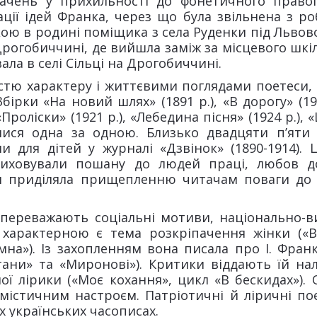
вачень у прихильності до фонетичного правоп
ації ідей Франка, через що була звільнена з р
ю в родині поміщика з села Руденки під Львов
рогобиччині, де вийшла заміж за місцевого шкіл
а в селі Сільці на Дрогобиччині.
істю характеру і життєвими поглядами поетеси,
Збірки «На новий шлях» (1891 р.), «В дорогу» (19
роліски» (1921 р.), «Лебедина пісня» (1924 р.),
илися одна за одною. Близько двадцяти п’яти 
 для дітей у журналі «Дзвінок» (1890-1914). Ці
 виховували пошану до людей праці, любов д
ги приділяла прищепленню читачам поваги до
 переважають соціальні мотиви, національно-в
), характерною є тема розкріпачення жінки («В
мна»). Із захопленням вона писала про І. Франк
тани» та «Миронові»). Критики віддають їй на
ї лірики («Моє кохання», цикл «В бескидах»). О
 містичним настроєм. Патріотичні й ліричні по
х українських часописах.