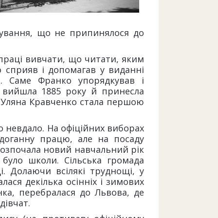
стування, що не припинялося до
 праці вивчати, що читати, яким
о сприяв і допомагав у виданні
. Саме Франко упорядкував і
що вийшла 1885 року й принесла
. Уляна Кравченко стала першою
о невдало. На офіційних виборах
ездоганну працю, але на посаду
 розпочала новий навчальний рік
 було школи. Сільська громада
і. Долаючи всілякі труднощі, у
алася декілька осінніх і зимових
нка, перебралася до Львова, де
дівчат.