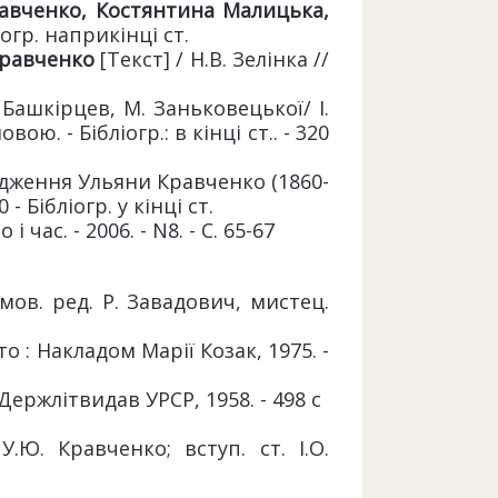
авченко
, Костянтина Малицька,
ліогр. наприкінці ст.
равченко
[Текст] / Н.В. Зелінка //
 Башкірцев, М. Заньковецької/ І.
ою. - Бібліогр.: в кінці ст.. - 320
родження Ульяни Кравченко (1860-
- Бібліогр. у кінці ст.
 і час. - 2006. - N8. - С. 65-67
, мов. ред. Р. Завадович, мистец.
о : Накладом Марії Козак, 1975. -
ержлітвидав УРСР, 1958. - 498 c
У.Ю. Кравченко; вступ. ст. І.О.