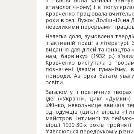
У Львові вона зазнала звину
етимологічному) і в популяриз
Кравченко працювала вчителько
роки в селі Лужок Долішній на Д
невеликими перервами працювал
Нелегка доля, зумовлена тверд
її активній праці в літературі. 
видання для дітей та юнацтва «П
нам, барвінку» (1932 р.) з`яв
Кравченко виступала з творами
позначені ідеями гуманізму,
природи. Авторка багато ува
освіти.
Загалом у її поетичних творах
ідеї («Україні», цикл «Думки»
«Жінко, невольнице звичаїв те
однодумців (цикли віршів «Ти
майстрові інтимної та пейзажно
вірші 1920-30-х років пройняті
з'являються передруком у різни