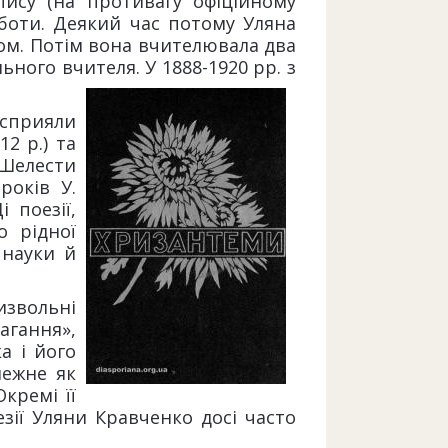
ису (на противагу офіційному
оботи. Деякий час потому Уляна
ом. Потім вона вчителювала два
ьного вчителя. У 1888-1920 рр. з
 сприяли
12 р.) та
 «Шелести
років У.
 поезії,
о рідної
 науки й
извольні
агання»,
а і його
лежне як
кремі її
езії Уляни Кравченко досі часто