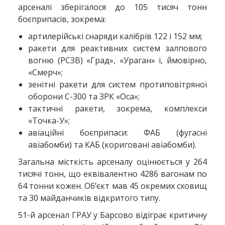
арсеналі зберігалося до 105 тисяч тонн
боєприпасів, зокрема:
артилерійські снаряди калібрів 122 і 152 мм;
ракети для реактивних систем залпового
вогню (РСЗВ) «Град», «Ураган» і, ймовірно,
«Смерч»;
зенітні ракети для систем протиповітряної
оборони С-300 та ЗРК «Оса»;
тактичні ракети, зокрема, комплекси
«Точка-У»;
авіаційні боєприпаси: ФАБ (фугасні
авіабомби) та КАБ (кориговані авіабомби).
Загальна місткість арсеналу оцінюється у 264
тисячі тонн, що еквівалентно 4286 вагонам по
64 тонни кожен. Об’єкт мав 45 окремих сховищ
та 30 майданчиків відкритого типу.
51-й арсенал ГРАУ у Барсово відіграє критичну