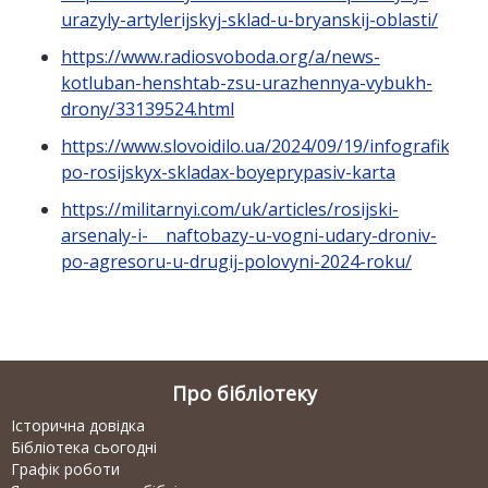
urazyly-artylerijskyj-sklad-u-bryanskij-oblasti/
https://www.radiosvoboda.org/a/news-
kotluban-henshtab-zsu-urazhennya-vybukh-
drony/33139524.html
https://www.slovoidilo.ua/2024/09/19/infografika/b
po-rosijskyx-skladax-boyeprypasiv-karta
https://militarnyi.com/uk/articles/rosijski-
arsenaly-i- naftobazy-u-vogni-udary-droniv-
po-agresoru-u-drugij-polovyni-2024-roku/
Про бібліотеку
Історична довідка
Бібліотека сьогодні
Графік роботи