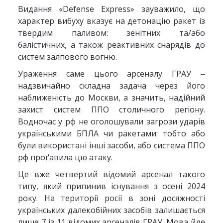
Видання «Defense Express» зауважило, що
характер вибуху вказує на детонацію ракет із
твердим паливом: зенітних та/або
балістичних, а також реактивних снарядів до
систем залпового вогню.
Ураження саме цього арсеналу ГРАУ ‒
надзвичайно складна задача через його
наближеність до Москви, а значить, надійний
захист систем ППО столичного регіону.
Водночас у рф не оголошували загрози ударів
українськими БПЛА чи ракетами: тобто або
були використані інші засоби, або система ППО
рф проґавила цю атаку.
Це вже четвертий відомий арсенал такого
типу, який припинив існування з осені 2024
року. На території росії в зоні досяжності
українських далекобійних засобів залишається
лише 7 із 11 відомих арсеналів ГРАУ. Мова йде