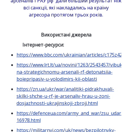
арсеналів ГРАУ рф дали більший результат ніж
всі санкції, які накладались на країну
агресора протягом трьох років.
Використані джерела
Інтернет-ресурси:
https://www.bbc.com/ukrainian/articles/c175z42qq2
https://www.lrt.lt/ua/novini/1263/2543457/vibukhi-
na-strategichnomu-arsenali-rf-detonatsiia-
boiepripasiv-u-volodimirs-kii-oblasti
https://zn.ua/ukr/war/analitiki-pidrakhuvali-
skilki-shche-u-rf-je-arsenaliv-hrau-u-zoni-
dosjazhnosti-ukrajinskoji-zbroji.html
https://defenceua.com/army_and_war/zsu_udarami_po_
16978.html
https://militarnyi.com/uk/news/bezpilotnyky-