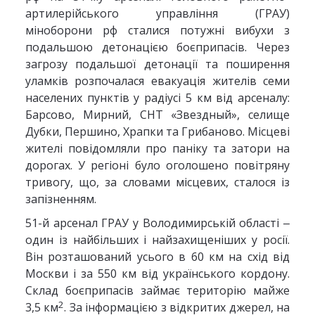
артилерійського управління (ГРАУ)
міноборони рф сталися потужні вибухи з
подальшою детонацією боєприпасів. Через
загрозу подальшої детонації та поширення
уламків розпочалася евакуація жителів семи
населених пунктів у радіусі 5 км від арсеналу:
Барсово, Мирний, СНТ «Звездный», селище
Дубки, Першино, Храпки та Грибаново. Місцеві
жителі повідомляли про паніку та затори на
дорогах. У регіоні було оголошено повітряну
тривогу, що, за словами місцевих, сталося із
запізненням.
51-й арсенал ГРАУ у Володимирській області ‒
один із найбільших і найзахищеніших у росії.
Він розташований усього в 60 км на схід від
Москви і за 550 км від українського кордону.
Склад боєприпасів займає територію майже
2
3,5 км
. За інформацією з відкритих джерел, на