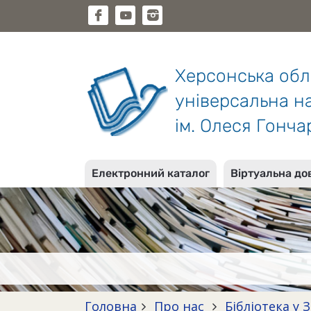
Херсонська об
універсальна на
ім. Олеся Гонча
Електронний каталог
Віртуальна до
Головна
Про нас
Бібліотека у 