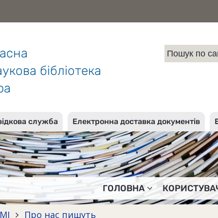
ласна
укова бібліотека
ра
відкова служба
Електронна доставка документів
ГОЛОВНА
КОРИСТУВА
ЗМІ
Про нас пишуть