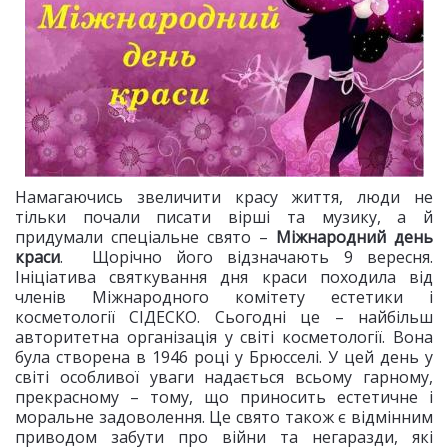
Намагаючись звеличити красу життя, люди не
тільки почали писати вірші та музику, а й
придумали спеціальне свято –
Міжнародний день
краси
. Щорічно його відзначають 9 вересня.
Ініціатива святкування дня краси походила від
членів Міжнародного комітету естетики і
косметології СІДЕСКО. Сьогодні це – найбільш
авторитетна організація у світі косметології. Вона
була створена в 1946 році у Брюсселі. У цей день у
світі особливої уваги надається всьому гарному,
прекрасному – тому, що приносить естетичне і
моральне задоволення. Це свято також є відмінним
приводом забути про війни та негаразди, які