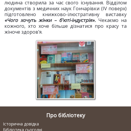
людина створила за час свого існування. Відділом
документів з медичних наук Гончарівки (IV поверх)
підготовлено книжково-ілюстративну виставку
«Чого хочуть жінки – б
’
юті-індустрія».
Чекаємо на
кожного, хто хоче більше дізнатися про красу та
жіноче здоров’я.
Про бібліотеку
Історична довідка
Бібліотека сьогодні