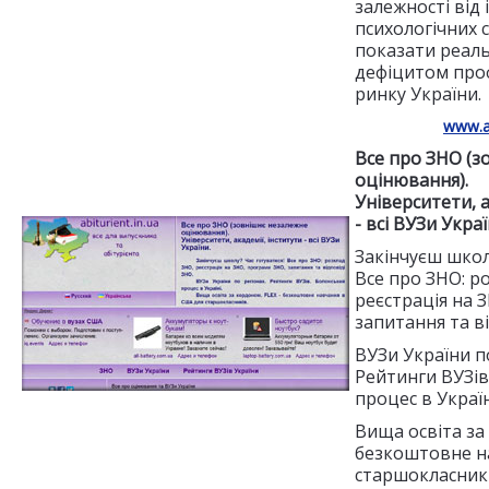
залежності від
психологічних 
показати реаль
дефіцитом проф
ринку України.
www.ab
Все про ЗНО (з
оцінювання).
Університети, а
- всі ВУЗи Украї
Закінчуєш школ
Все про ЗНО: р
реєстрація на 
запитання та ві
ВУЗи України по
Рейтинги ВУЗів
процес в Україн
Вища освіта за
безкоштовне н
старшокласникі