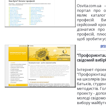
Osvita.com.ua
портал про ос
являє катало
професій. В
серйозний кро
дізнатися про
професій, плюс
щоб зробити у
pro
"Профориєнтаці
свідомий вибір!
Інтернет-прое
"Профорієнтац
на школярів (ви
батьків, студен
методистів. Го
проекту - допо
молоді свідомо
вибору майбутн