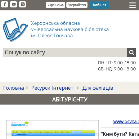
Кабінет
Українська
Звертайтеся
Херсонська обласна
універсальна наукова бібліотека
ім. Олеся Гончара
ПН-ЧТ: 9:00-18:00
СБ-НД: 9:00-18:00
Головна
Ресурси Інтернет
Для фахівців
АБІТУРІЄНТУ
www.osvita.
"Ким бути? Кат