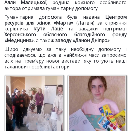
Алли Малицької
, родина кожного особливого
актора отримала гуманітарну допомогу.
Гуманітарна допомога була надана
Центром
ресурсів для жінок «Марта»
(Латвія) за сприяння
керівника
Ілути Лаце
та завдяки підтримці
Херсонського обласного благодійного фонду
«Медицина»
, а також
заводу
«Данон Дніпро»
.
Щиро дякуємо за таку необхідну допомогу і
сподіваємося, що вже в найближчі часи запросимо
всіх на прем’єру нової вистави, яку готують наші
талановиті особливі актори.