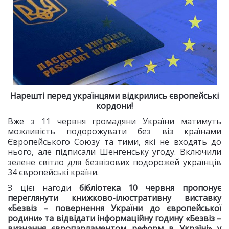
Нарешті перед українцями відкрились європейські
кордони!
Вже з 11 червня громадяни України матимуть
можливість подорожувати без віз країнами
Європейського Союзу та тими, які не входять до
нього, але підписали Шенгенську угоду. Включили
зелене світло для безвізових подорожей українців
34 європейські країни.
З цієї нагоди
бібліотека 10 червня пропонує
переглянути книжково-ілюстративну виставку
«Безвіз – повернення України до європейської
родини» та відвідати інформаційну годину «Безвіз –
визнання європарламентом реформ в Україні» у