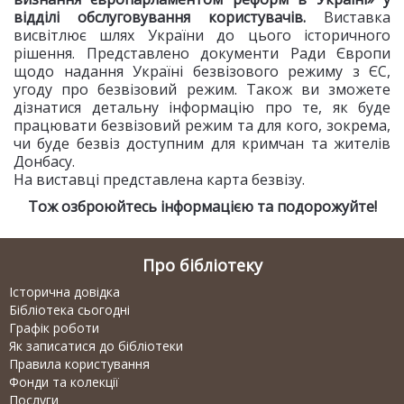
відділі обслуговування користувачів.
Виставка
висвітлює шлях України до цього історичного
рішення. Представлено документи Ради Європи
щодо надання Україні безвізового режиму з ЄС,
угоду про безвізовий режим. Також ви зможете
дізнатися детальну інформацію про те, як буде
працювати безвізовий режим та для кого, зокрема,
чи буде безвіз доступним для кримчан та жителів
Донбасу.
На виставці представлена карта безвізу.
Тож озброюйтесь інформацією та подорожуйте!
Про бібліотеку
Історична довідка
Бібліотека сьогодні
Графік роботи
Як записатися до бібліотеки
Правила користування
Фонди та колекції
Послуги