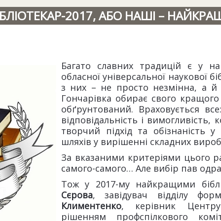
ІБЛІОТЕКАР-2017, АБО НАШІ – НАЙКРАЩ
Багато славних традицій є у на
обласної універсальної наукової бі
з них – не просто незмінна, а й
Гончарівка обирає свого кращого 
обґрунтований. Враховується все:
відповідальність і вимогливість, к
творчий підхід та обізнаність у
шляхів у вирішенні складних виро
За вказаними критеріями цього ра
самого-самого… Але вибір пав одра
Тож у 2017-му найкращими бібл
Сєрова
, завідувач відділу фо
Климентенко
, керівник Центру
рішенням профспілкового комі