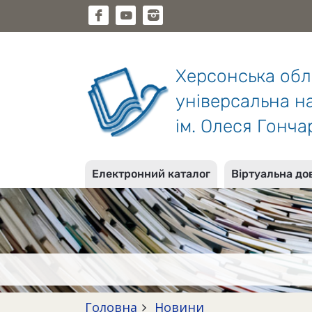
Херсонська об
універсальна на
ім. Олеся Гонча
Електронний каталог
Віртуальна до
Головна
Новини