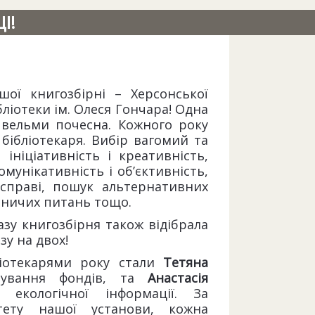
І!
шої книгозбірні – Херсонської
бліотеки ім. Олеся Гончара! Одна
 вельми почесна. Кожного року
бібліотекаря. Вибір вагомий та
 ініціативність і креативність,
омунікативність і об’єктивність,
 справі, пошук альтернативних
бничих питань тощо.
зу книгозбірня також відібрала
зу на двох!
іотекарями року стали
Тетяна
рмування фондів, та
Анастасія
 екологічної інформації. За
тету нашої установи, кожна