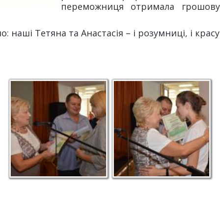
переможниця отримала грошову 
 наші Тетяна та Анастасія – і розумниці, і красу
«Кращий бібліотекар
«Кращий бібліотекар
2017 року» – Тетяна
2017 року» – Анастасія
Сєрова
Климентенко