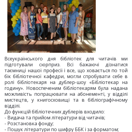
Всеукраїнського дня бібліотек для читачів ми
підготували сюрприз. Всі бажаючі дізнатися
таємниці нашої професії і все, що ховається по той
бік бібліотечної кафедри, могли спробувати себе в
ролі бібліотекаря на дублер-шоу «Бібліотекар на
годину». Новоспеченим бібліотекарям була надана
можливість попрацювати на абонементі, у відділі
мистецтв, у книгосховищі та в бібліографічному
відділі.
До функцій бібліотечних дублерів входило:
- Видача та прийом літератури від читачів;
- Розстановка фонду;
- Пошук літератури по шифру ББК і за форматом;