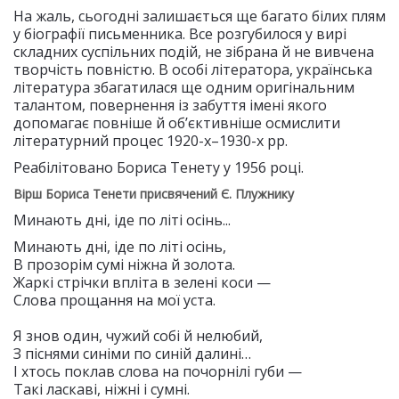
На жаль, сьогодні залишається ще багато білих плям
у біографії письменника. Все розгубилося у вирі
складних суспільних подій, не зібрана й не вивчена
творчість повністю. В особі літератора, українська
література збагатилася ще одним оригінальним
талантом, повернення із забуття імені якого
допомагає повніше й об’єктивніше осмислити
літературний процес 1920-х–1930-х рр.
Реабілітовано Бориса Тенету у 1956 році.
Вірш Бориса Тенети присвячений Є. Плужнику
Минають дні, іде по літі осінь...
Минають дні, іде по літі осінь,
В прозорім сумі ніжна й золота.
Жаркі стрічки впліта в зелені коси —
Слова прощання на мої уста.
Я знов один, чужий собі й нелюбий,
З піснями синіми по синій далині…
І хтось поклав слова на почорнілі губи —
Такі ласкаві, ніжні і сумні.