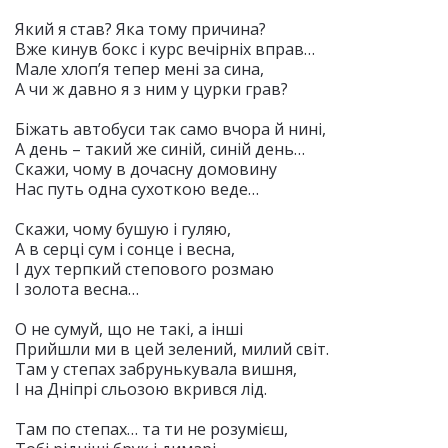
Який я став? Яка тому причина?
Вже кинув бокс і курс вечірніх вправ…
Мале хлоп’я тепер мені за сина,
А чи ж давно я з ним у цурки грав?
Біжать автобуси так само вчора й нині,
А день – такий же синій, синій день…
Скажи, чому в дочасну домовину
Нас путь одна сухоткою веде…
Скажи, чому бушую і гуляю,
А в серці сум і сонце і весна,
І дух терпкий степового розмаю
І золота весна…
О не сумуй, що не такі, а інші
Прийшли ми в цей зелений, милий світ.
Там у степах забрунькувала вишня,
І на Дніпрі сльозою вкрився лід.
Там по степах… та ти не розумієш,