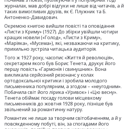
Починав з поезії, публікуючи її у популярних тоді
журналах, мав добрі відгуки не лише від читачів, а й
таких вимогливих друзів, як Є. Плужник та Б.
Антоненко-Давидович.
Окремою книгою вийшли повісті та оповідання
«Листи з Криму» (1927). До збірки увійшли чотири
кращих новели («Голод», «Листи з Криму»,
«Маріяка», «Мусема»), які, незважаючи на критику,
прихильно зустріла читацька аудиторія.
Того ж 1927 року, часопис «Життя й революція»,
секретарем якого був Борис Тенета, друкує його
першу повість «Гармонія і свинушник». Вона
викликала серйозний резонанс у колах
ортодоксальної критики і зробила молодого
письменника популярним, а згодом – «неугодним».
Побачила світ його лірика «Уривок» і «Цю весну».
Тенета обіймає посаду голови місцевкому
письменників до жовтня 1928 року, пізніше був
звільнений за романтичну натуру.
Романтик не лише за творчим світобаченням, а й у
повсякденному побуті, він, за спогадами його