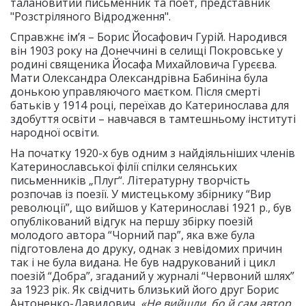
талановитий письменник та поет, представник
"Розстріляного Відродження".
Справжнє ім’я – Борис Йосафович Гурій. Народився
він 1903 року на Донеччині в селищі Покровське у
родині священика Йосафа Михайловича Гурєєва.
Мати Олександра Олександрівна Бабиніна була
донькою управляючого маєтком. Після смерті
батьків у 1914 році, переїхав до Катеринослава для
здобуття освіти – навчався в тамтешньому інституті
народної освіти.
На початку 1920-х був одним з найдіяльніших членів
Катеринославської філії спілки селянських
письменників „Плуг“. Літературну творчість
розпочав із поезії. У мистецькому збірнику “Вир
революції”, що вийшов у Катеринославі 1921 р., був
опублікований відгук на першу збірку поезій
молодого автора “Чорний пар”, яка вже була
підготовлена до друку, однак з невідомих причин
так і не була видана. Не був надрукований і цикл
поезій “Добра”, згаданий у журналі “Червоний шлях”
за 1923 рік. Як свідчить близький його друг Борис
Антоненко-Давидович,
«Не вийшли, бо й сам автор