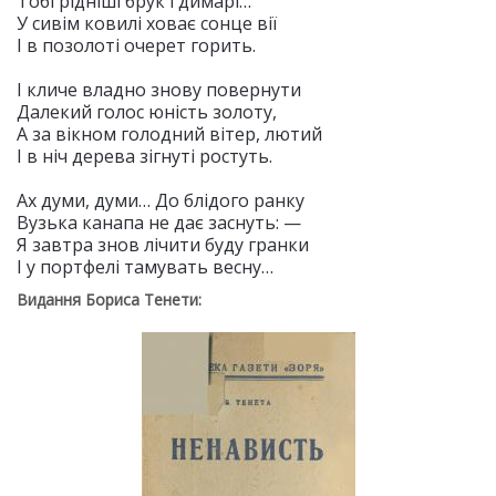
Тобі рідніші брук і димарі…
У сивім ковилі ховає сонце вії
І в позолоті очерет горить.
І кличе владно знову повернути
Далекий голос юність золоту,
А за вікном голодний вітер, лютий
І в ніч дерева зігнуті ростуть.
Ах думи, думи… До блідого ранку
Вузька канапа не дає заснуть: —
Я завтра знов лічити буду гранки
І у портфелі тамувать весну…
Видання Бориса Тенети: