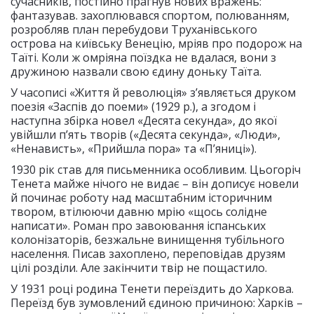
сучасників, постійно прагнув нових вражень:
фантазував. захоплювався спортом, полюванням,
розробляв план перебудови Труханівського
острова на київську Венецію, мріяв про подорож на
Таїті. Коли ж омріяна поїздка не вдалася, вони з
дружиною назвали свою єдину доньку Таїта.
У часописі «Життя й революція» з’являється друком
поезія «Заспів до поеми» (1929 р.), а згодом і
наступна збірка новел «Десята секунда», до якої
увійшли п’ять творів («Десята секунда», «Люди»,
«Ненависть», «Прийшла пора» та «П’яниці»).
1930 рік став для письменника особливим. Цьогоріч
Тенета майже нічого не видає – він дописує новели
й починає роботу над масштабним історичним
твором, втілюючи давню мрію «щось солідне
написати». Роман про завоювання іспанських
колонізаторів, безжальне винищення тубільного
населення. Писав захоплено, переповідав друзям
цілі розділи. Але закінчити твір не пощастило.
У 1931 році родина Тенети переїздить до Харкова.
Переїзд був зумовлений єдиною причиною: Харків –