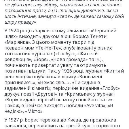
не дбав про таку збірку, вважаючи за своє основне
покликання прозу, а на свої вірші дивлячись як на
щось інтимне, занадто «своє», де кажеш самому собі
щиру правду»
.
У 1924 році в харківському альманасі «Червоний
шлях» виходить друком вірш Бориса Тенети
«Маріянка». З цього моменту твори під
псевдонімом «Те-Не-Те», опубліковані у різних
тогочасних журналах («Глобус», «Життя й
революція», «Зоря», «Нова громада» та ін.),
починають привертати увагу та отримують
позитивні відгуки. Так, у 1926 році, журнал «Життя й
революція» опубліковав лірику «Знов мені
приснилися...», «Немає слів…», «Ти сидиш в
задимленій кімнаті»; періодичне видання «Глобус»
друкує поезії «Другові» та «Кримське»; у журналі
«Зорі» видано вірш «Я не можу спокійно спати».
Також, в цей час виходять новели «Ave vita», «В
неділю», «Місто».
У 1927 р. Борис переїхав до Києва, де продовжив
навчання, перевівшись на третій курс історичного