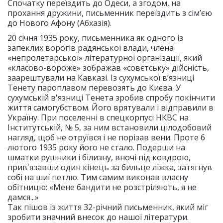
Спочатку переїздить до Одеси, а згодом, на
прохання дружини, письменник переїздить з сім’єю
до Нового Афону (Абхазія).
20 січня 1935 року, письменника як одного із
запеклих ворогів радянської влади, члена
«непролетарської» літературної організації, який
«класово-вороже» зображав «совєтську» дійсність,
заарештували на Кавказі. Із сухумської в’язниці
Тенету пароплавом перевозять до Києва. У
сухумській в'язниці Тенета зробив спробу покінчити
життя самогубством. Його врятували і відправили в
Україну. При поселенні в спецкорпусі НКВС на
Інститутській, № 5, за ним встановили цілодобовий
нагляд, щоб не отруївся і не порізав вени. Проте 6
лютого 1935 року його не стало. Подерши на
шматки рушники і білизну, вночі під ковдрою,
прив'язавши один кінець за бильце ліжка, затягнув
собі на шиї петлю. Тим самим виконав власну
обітницю: «Мене бандити не розстріляють, я не
дамся...»
Так пішов із життя 32-річний письменник, який міг
зробити значний внесок до нашої літератури.