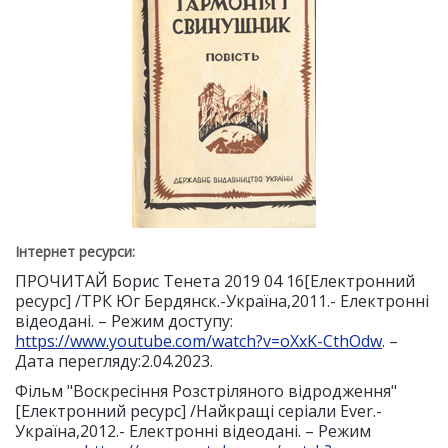
Інтернет ресурси:
ПРОЧИТАЙ Борис Тенета 2019 04 16[Електронний
ресурс] /ТРК Юг Бердянск.-Україна,2011.- Електронні
відеодані. – Режим доступу:
https://www.youtube.com/watch?v=oXxK-CthOdw
. –
Дата перегляду:2.04.2023.
Фільм "Воскресіння Розстріляного відродження"
[Електронний ресурс] /Найкращі серіали Ever.-
Україна,2012.- Електронні відеодані. – Режим