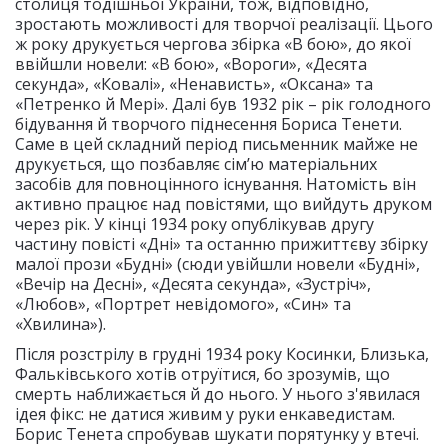
столиця тодішньої України, тож, відповідно,
зростають можливості для творчої реалізації. Цього
ж року друкується чергова збірка «В бою», до якої
ввійшли новели: «В бою», «Вороги», «Десята
секунда», «Ковалі», «Ненависть», «Оксана» та
«Петренко й Мері». Далі був 1932 рік – рік голодного
бідування й творчого піднесення Бориса Тенети.
Саме в цей складний період письменник майже не
друкується, що позбавляє сім’ю матеріальних
засобів для повноцінного існування. Натомість він
активно працює над повістями, що вийдуть друком
через рік. У кінці 1934 року опублікував другу
частину повісті «Дні» та останню прижиттєву збірку
малої прози «Будні» (сюди увійшли новели «Будні»,
«Вечір на Десні», «Десята секунда», «Зустріч»,
«Любов», «Портрет невідомого», «Син» та
«Хвилина»).
Після розстрілу в грудні 1934 року Косинки, Близька,
Фальківського хотів отруїтися, бо зрозумів, що
смерть наближається й до нього. У нього з'явилася
ідея фікс: не датися живим у руки енкаведистам.
Борис Тенета спробував шукати порятунку у втечі.