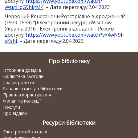
доступу:
https://www.youtube.com/watch?
v=ugHqG9higM4
. – Дата перегляду:2.04.2023.
Червоний Ренесанс чи Розстріляне відродження?
(1930-1939) "[Електронний ресурс] /WiseCow.-
Україна,2016.- Електронні відеодані. – Режим
доступу:
https://www.youtube.com/watch?v=4wN9I-
sKshI
. – Дата перегляду:2.04.2023.
Про бібліотеку
Історична довідка
Бібліотека сьогодні
Графік роботи
Як записатися до бібліотеки
Правила користування
Фонди та колекції
Послуги
Про відділи
Ресурси бібліотеки
Електронний каталог
Нові надходження